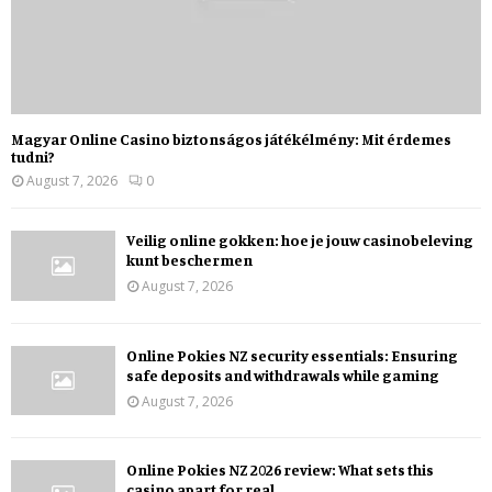
Magyar Online Casino biztonságos játékélmény: Mit érdemes
tudni?
August 7, 2026
0
Veilig online gokken: hoe je jouw casinobeleving
kunt beschermen
August 7, 2026
Online Pokies NZ security essentials: Ensuring
safe deposits and withdrawals while gaming
August 7, 2026
Online Pokies NZ 2026 review: What sets this
casino apart for real...