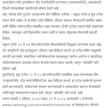
फाऊंडेशन फॉर इनोव्‍हेशन अँड टेक्‍नॉलॉजी ट्रान्‍सफर (एफआयटीटी), आयआयटी
दिल्‍ली यांच्‍यासोबत सहयोगाची घोषणा केली आहे.
यंदा ‘सॉल्‍व्‍ह फॉर टूमारो’ उपक्रमाने दोन विशिष्‍ट ट्रॅक्‍स – स्‍कूल ट्रॅक व युथ ट्रॅक
सादर केले आहेत. हे प्रत्‍येक ट्रॅक विशिष्‍ट थीमला चालना देण्‍याप्रती समर्पित आहेत
आणि विविध वयोगटातील व्‍यक्‍तींवर लक्ष्‍य करतात. दोन्‍ही ट्रॅक्‍स एकाच वेळी राबवण्‍यात
येतील, ज्‍यामधून सर्व विद्यार्थ्‍यांना समान संधी व समान खेळाच्या मैदानाची खात्री
मिळेल.
स्‍कूल ट्रॅक १४ ते १७ वर्ष वयोगटातील विद्यार्थ्‍यांसाठी डिझाइन करण्‍यात आला आहे,
जो ‘कम्‍युनिटी अँड इन्‍क्‍लुजन’ थीमवर लक्ष केंद्रित करतो. हा ट्रॅक वंचित समूहांची
प्रगती करण्‍याचे, सामाजिक नवोन्‍मेष्‍कारांच्‍या माध्‍यमातून सर्वांना आरोग्‍य व सामाजिक
सर्वसमावेशकता उपलब्‍ध करून देण्‍याचे महत्त्व सादर करतो, म्‍हणून ‘सॉल्‍व्‍हींग फॉर
इंडिया’ आहे.
दुसरीकडे, युथ ट्रॅक १८ ते २२ वर्ष वयोगटातील व्‍यक्‍तींवर लक्ष्‍य करण्‍यासह थीम
‘एन्‍व्‍हायरोन्‍मेंट अँड सस्‍टेनेबिलिटी’वर लक्ष केंद्रित करतो. हा ट्रॅक कार्बनचे प्रमाण
कमी करण्‍यासाठी, पर्यावरणाचे संरक्षण करण्‍यासाठी व शाश्‍वततेला चालना देण्‍यासाठी
नाविन्‍यपूर्ण संकल्‍पनांना महत्त्व देतो, म्‍हणून ‘सॉल्‍व्‍हींग फॉर वर्ल्‍ड’ आहे.
तरूण व्‍यक्‍त्ती ९ एप्रिल २०२४ पासून ३१ मे २०२४ सायंकाळी ५ वाजेपर्यंत
www.samsung.com/in/solvefortomorrow या वेबसाइटवर सॅमसंग