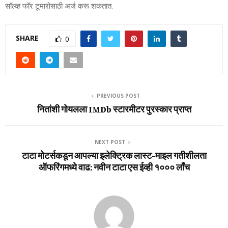
सॉल्‍व्‍ह फॉर टूमारोसाठी अर्ज करू शकतात.
SHARE
0
PREVIOUS POST
नितांशी गोयलला IMDb स्टारमीटर पुरस्कार प्राप्त
NEXT POST
टाटा मोटर्सकडून आपल्‍या इलेक्ट्रिक लास्‍ट-माइल गतीशीलता
ऑफरिंगमध्‍ये वाढ; नवीन टाटा एस ईव्‍ही १००० लाँच