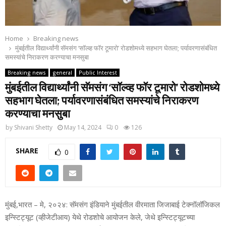
Home
Breaking news
मुंबईतील विद्यार्थ्‍यांनी सॅमसंग ‘सॉल्‍व्‍ह फॉर टूमारो’ रोडशोमध्‍ये सहभाग घेतला; पर्यावरणासंबंधित
समस्‍यांचे निराकरण करण्‍याचा मनसुबा
Breaking news
general
Public Interest
मुंबईतील विद्यार्थ्‍यांनी सॅमसंग ‘सॉल्‍व्‍ह फॉर टूमारो’ रोडशोमध्‍ये
सहभाग घेतला; पर्यावरणासंबंधित समस्‍यांचे निराकरण
करण्‍याचा मनसुबा
by
Shivani Shetty
May 14, 2024
0
126
SHARE
0
मुंबई,भारत – मे, २०२४: सॅमसंग इंडियाने मुंबईतील वीरमाता जिजाबाई टेक्‍नॉलॉजिकल
इन्स्टिट्यूट (व्‍हीजेटीआय) येथे रोडशोचे आयोजन केले, जेथे इन्स्टिट्यूटच्‍या