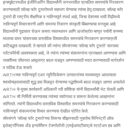
इन्‍क्‍यूबेटरमधील इंजीनिअरिंग विद्यार्थ्‍यांनी जगभरातील प्रचलित समस्‍यांचे निराकरण
करण्‍यासाठी सॉल्‍व्‍ह फॉर टूमारोमध्‍ये सहभाग घेण्‍याचा त्‍यांचा हेतू दाखवला. सॉल्‍व्‍ह फॉर
टूमारो ही राष्‍ट्रीय शैक्षणिक व नाविन्‍यपूर्ण स्‍पर्धा आहे, जिचा देशाच्‍या भावी पिढीमध्‍ये
नाविन्‍यपूर्ण विचारसरणी आणि समस्या निवारण संस्‍कृती बिंबवण्‍याचा मनसुबा आहे.
विद्यार्थ्‍यांनी पुढाकार घेऊन कचरा व्‍यवस्‍थापन आणि ऊर्जास्रोत म्‍हणून पर्यायी कच्‍च्या
मालाचा वापर यांसारख्‍या वास्‍तविक विश्‍वामधील समस्‍यांचे निराकरण करण्‍याप्रती
कटिबद्धता दाखवली. ते म्‍हणाले की त्‍यांना सॅमसंगच्‍या ‘सॉल्‍व्‍ह फॉर टूमारो’ सारख्‍या
प्‍लॅटफॉर्मची आवश्‍यकता आहे, जे त्‍यांना त्‍यांच्‍या संकल्‍पनांना प्रत्‍यक्षात आणण्‍यास आणि
व्‍यक्‍तींच्‍या जीवनात आमूलाग्र बदल घडवून आणण्‍यासाठी मदत करण्‍यासाठी मार्गदर्शन
व पाठिंबा देऊ शकते.
AiRTHच्‍या नाविन्‍यपूर्ण एअर प्‍युरिफिकेशन उत्‍पादनांच्‍या माध्‍यमातून आपल्‍याला
श्‍वासोच्‍छ्वासासाठी शुद्ध हवा मिळवून देण्‍याच्‍या पद्धतीमध्‍ये बदल घडवून आणत असलेले
AiRTH चे मुख्‍य कार्यकारी अधिकारी रवी कौशिक यांनी विद्यार्थ्‍यांची भेट घेतली आणि
AiRTH ची निर्मिती करण्‍यासह त्‍यांच्‍या यशोगाथा व सामना केलेल्‍या आव्‍हानांना
सांगितले. त्‍यांनी विद्यार्थ्‍यांना वास्‍तविक विश्‍वातील समस्‍यांचे निराकरण करण्‍यासाठी
नाविन्‍यपूर्ण संकल्‍पनांचा विचार करण्‍यास देखील प्रेरित केले.
सॅमसंगने ‘सॉल्‍व्‍ह फॉर टूमारो’च्‍या तिसऱ्या सीझनसाठी नुकतेच मिनिस्‍ट्री ऑफ
इलेक्‍ट्रॉनिक्‍स अँड इन्‍फॉर्मेशन टेक्‍नॉलॉजी (एमईआयटीवाय)चे स्‍टार्टअप हब आणि