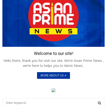
Welcome to our site!
Hello there, thank you for visit our site. We’re Asian Prime News ,
we’re here to helps you to latest News .
MORE ABOUT US
S
e