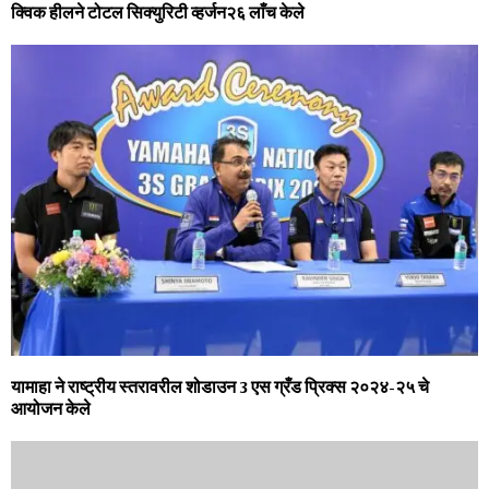
क्विक हीलने टोटल सिक्‍युरिटी व्‍हर्जन२६ लाँच केले
यामाहा ने राष्ट्रीय स्तरावरील शोडाउन 3 एस ग्रँड प्रिक्स २०२४-२५ चे
आयोजन केले