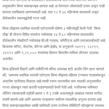
लघुकालीन किया सबस्क्राइब आणला आहे. हा वेतनदार लोकांसाठी उत्तम असून गाडी
वापरात लवचिकता आणण्यासाठी आहे. यात १२ ते ३६ महिन्यांचा कालावधी असून
दीर्घकालीन वचनबद्धतेची गरज नाही.
किया लीझच्या लवचिक मालकी प्रोग्रामची घोषणा ३ महिन्यांपूर्वी केली गेली. ‘किया
लीझ’ ही योजना विविध मायलेज पर्यायांसह २४ ते ६० महिन्यांच्या कालावधीत
दीर्घकालीन मोबालिटी पर्यायांसह बी२बी ग्राहक, कॉर्पोरेट्स आणि एमएसएमईंसाठी आहे.
कियाच्या सॉनेट, सेल्टोस, कॅरेन्स आणि ईव्ही६ या अनुक्रमे १७९९९, २३९९९,
२४९९९ आणि १,२९,००० रुपयांच्या किमान किमतीत मासिक लीजवर उपलब्ध
असतील.
किया इंडियाचे विक्री आणि मार्केटिंगचे वरिष्ठ उपाध्यक्ष श्री. हरदीप सिंग ब्रार म्हणाले
की, “आमच्या लवचिक मालकी प्रोग्राम किया लीझच्या पहिल्या टप्प्याला ग्राहकांकडून
अप्रतिम प्रतिसाद मिळाला आहे.त्याची रचना भारतातील कार मालकी अनुभवातील
गरजा ओळखून त्यात क्रांती घडवण्यासाठी केली गेली आहे. नजीकच्या भविष्यात
लीजिंग व्यवसायाची वाढीची क्षमता १ ते ३ टक्के असल्यामुळे आम्हाला त्याच्या मागील
शक्ती व्हायचे आहे आणि आमच्या ग्राहकांना सर्वोत्तम मालकीचा अनुभव द्यायचा आहे.
किया सबस्क्राइबसोबत आम्ही सर्वांसाठी उत्तम दर्जाच्या मोबिलिटी सोल्यूशन्स उपलब्ध