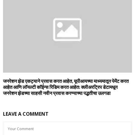
जनरेशन झेड एकट्याने प्रवास करत आहेत, यूपीआयच्‍या माध्‍यमातून पेमेंट करत
आहेत आणि लॉयल्‍टी कॉईन्‍स रिडिम करत आहेत: क्‍लीअरट्रिप डेटामधून
जनरेशन झेडच्‍या साहसी नवीन प्रवास करण्‍याच्‍या पद्धतीचा उलगडा
LEAVE A COMMENT