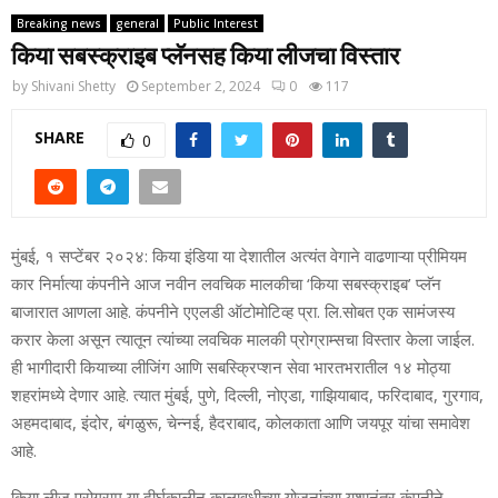
Breaking news
general
Public Interest
किया सबस्क्राइब प्लॅनसह किया लीजचा विस्तार
by
Shivani Shetty
September 2, 2024
0
117
SHARE
0
मुंबई, १ सप्टेंबर २०२४: किया इंडिया या देशातील अत्यंत वेगाने वाढणाऱ्या प्रीमियम
कार निर्मात्या कंपनीने आज नवीन लवचिक मालकीचा ‘किया सबस्क्राइब’ प्लॅन
बाजारात आणला आहे. कंपनीने एएलडी ऑटोमोटिव्ह प्रा. लि.सोबत एक सामंजस्य
करार केला असून त्यातून त्यांच्या लवचिक मालकी प्रोग्राम्सचा विस्तार केला जाईल.
ही भागीदारी कियाच्या लीजिंग आणि सबस्क्रिप्शन सेवा भारतभरातील १४ मोठ्या
शहरांमध्ये देणार आहे. त्यात मुंबई, पुणे, दिल्ली, नोएडा, गाझियाबाद, फरिदाबाद, गुरगाव,
अहमदाबाद, इंदोर, बंगळुरू, चेन्नई, हैदराबाद, कोलकाता आणि जयपूर यांचा समावेश
आहे.
किया लीज प्रोग्राम या दीर्घकालीन कालावधीच्या योजनांच्या यशानंतर कंपनीने