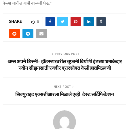
केल्या जातील याची काळजी घेऊ.”
SHARE
0
PREVIOUS POST
थम्‍स अपने डिस्नी+ हॉटस्‍टारवरील तूफानी बिर्याणी हंटच्‍या धमाकेदार
नवीन सीझनसाठी रणवीर ब्रारसोबत केली हातमिळवणी
NEXT POST
सिक्‍युराइट एक्‍सडीआरला मिळाले एव्‍ही-टेस्‍ट सर्टिफिकेशन