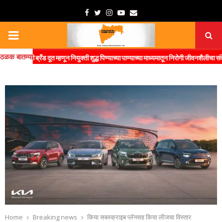
Facebook
Twitter
Instagram
Youtube
Email
PRIMARY
ठळक बातम्या
MENU
ी ब्रँड दूत म्हणून नियुक्ती शुद्ध पिण्याच्या पाण्याच्या माध्यमातून निरोगी जीवनशैलीचा संदेश जनतेप
Home
Breaking news
किया सबस्क्राइब प्लॅनसह किया लीजचा विस्तार