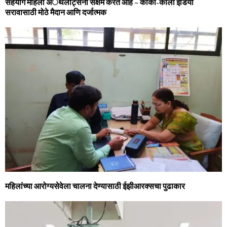
सहयोग महिला अॅथलीट्सना सक्षम करत आहे ~ कोका-कोला इंडिया
सरावासाठी मोठे मैदान आणि दर्जात्‍म‍क
महिलांच्‍या आरोग्‍यसेवेला चालना देण्‍यासाठी ईझीआरक्‍सचा पुढाकार