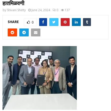
हा‍तमिळवणी
by
Shivani Shetty
June 24, 2024
0
137
SHARE
0