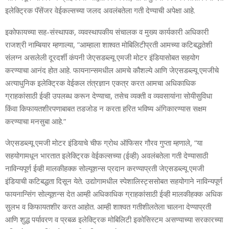
इलेक्ट्रिक पॅसेंजर वेईकल्‍सच्‍या जलद अवलंबतेला गती देण्‍याची अपेक्षा आहे.
इकोफायच्‍या सह-संस्‍थापक, व्‍यवस्‍थापकीय संचालक व मुख्‍य कार्यकारी अधिकारी
राजश्री नाम्बियार म्‍हणाल्‍या, ”आम्‍हाला शाश्‍वत मोबिलिटीप्रती आमच्‍या कटिबद्धतेशी
संलग्‍न असलेली दूरदर्शी कंपनी जेएसडब्‍ल्‍यू एमजी मोटर इंडियासोबत सहयोग
करण्‍याचा आनंद होत आहे. फायनान्‍समधील आमचे कौशल्‍ये आणि जेएसडब्‍ल्‍यू एमजीचे
अत्‍याधुनिक इलेक्ट्रिक वेईकल तंत्रज्ञान एकत्र करत आमचा अधिकाधिक
ग्राहकांसाठी ईव्‍ही उपलब्‍ध करून देण्‍याचा, तसेच व्‍यक्‍ती व व्‍यवसायांना सोयीसुविधा
किंवा किफायतशीरपणाबाबत तडजोड न करता हरित भविष्‍य अंगिकारण्‍यास सक्षम
करण्‍याचा मनसुबा आहे.”
जेएसडब्‍ल्‍यू एमजी मोटर इंडियाचे चीफ ग्रोथ ऑफिसर गौरव गुप्‍ता म्‍हणाले, ”या
सहयोगामधून भारतात इलेक्ट्रिक वेईकल्‍सच्‍या (ईव्‍ही) अवलंबतेला गती देण्‍यासाठी
नाविन्‍यपूर्ण ईव्‍ही मालकीहक्‍क सोल्‍यूशन्‍स प्रदान करण्‍याप्रती जेएसडब्‍ल्‍यू एमजी
इंडियाची कटिबद्धता दिसून येते. उद्योगामधील स्‍पेशालिस्‍ट्ससोबत सहयोगाने नाविन्‍यपूर्ण
फायनान्सिंग सोल्‍यूशन्‍स देत आम्‍ही अधिकाधिक ग्राहकांसाठी ईव्‍ही मालकीहक्‍क अधिक
सुलभ व किफायतशीर करत आहोत. आम्‍ही शाश्‍वत गतीशीलतेला चालना देण्‍याप्रती
आणि शुद्ध पर्यावरण व प्रबळ इलेक्ट्रिक मोबिलिटी इकोसिस्‍टम असण्‍याच्‍या सरकारच्‍या