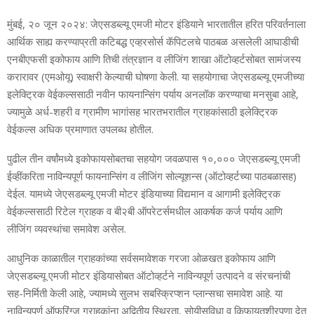
मुंबई, २० जून २०२४: जेएसडब्‍ल्‍यू एमजी मोटर इंडियाने भारतातील हरित परिवर्तनाला
आर्थिक साह्य करण्‍याप्रती कटिबद्ध एव्‍हरसोर्स कॅपिटलचे पाठबळ असलेली आघाडीची
एनबीएफसी इकोफाय आणि तिची तंत्रज्ञान व लीजिंग शाखा ऑटोव्‍हर्टसोबत सामंजस्‍य
करारावर (एमओयू) स्‍वाक्षरी केल्‍याची घोषणा केली. या सहयोगाचा जेएसडब्‍ल्‍यू एमजीच्‍या
इलेक्ट्रिक वेईकल्‍ससाठी नवीन फायनान्सिंग पर्याय अनलॉक करण्‍याचा मनसुबा आहे,
ज्‍यामुळे अर्ध-शहरी व ग्रामीण भागांसह भारतभरातील ग्राहकांसाठी इलेक्ट्रिक
वेईकल्‍स अधिक प्रमाणात उपलब्‍ध होतील.
पुढील तीन वर्षांमध्‍ये इकोफायसोबतचा सहयोग जवळपास १०,००० जेएसडब्‍ल्‍यू एमजी
ईव्‍हींकरिता नाविन्‍यपूर्ण फायनान्सिंग व लीजिंग सोल्‍यूशन्‍स (ऑटोव्‍हर्टच्‍या पाठबळासह)
देईल. यामध्‍ये जेएसडब्‍ल्‍यू एमजी मोटर इंडियाच्‍या विद्यमान व आगामी इलेक्ट्रिक
वेईकल्‍ससाठी रिटेल ग्राहक व बी२बी ऑपरेटर्समधील आकर्षक कर्ज पर्याय आणि
लीजिंग व्‍यवस्‍थांचा समावेश असेल.
आधुनिक काळातील ग्राहकांच्‍या सर्वसमावेशक गरजा ओळखत इकोफाय आणि
जेएसडब्‍ल्‍यू एमजी मोटर इंडियासोबत ऑटोव्‍हर्टने नाविन्‍यपूर्ण उत्‍पादने व संरचनांची
सह-निर्मिती केली आहे, ज्‍यामध्‍ये सुलभ सबस्क्रिप्‍शन प्‍लान्‍सचा समावेश आहे. या
नाविन्‍यपूर्ण ऑफरिंग्‍ज ग्राहकांना अद्वितीय स्थिरता, सोयीसुविधा व किफायतशीरपणा देत