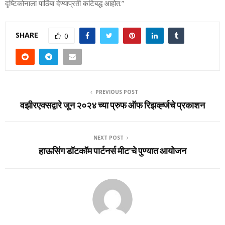
दृष्टिकोनाला पाठिंबा देण्‍याप्रती कटिबद्ध आहोत.”
SHARE
0
PREVIOUS POST
वझीरएक्सद्वारे जून २०२४ च्या प्रुफ ऑफ रिझर्व्ह्जचे प्रकाशन
NEXT POST
हाऊसिंग डॉटकॉम पार्टनर्स मीट’चे पुण्यात आयोजन