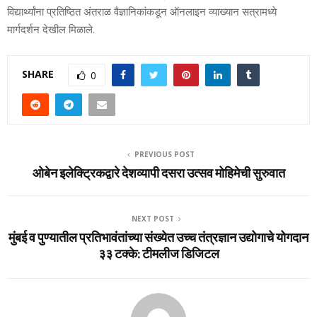
विद्यार्थ्‍यांना प्रतिष्ठित अंतराळ वैज्ञानिकांकडून ऑनलाइन व्‍याख्‍यान सत्रामध्‍ये
मार्गदर्शन देखील मिळाले.
SHARE
0
PREVIOUS POST
ओबेन इलेक्ट्रिकद्वारे देशव्यापी दसरा उत्सव मोहिमेची सुरुवात
NEXT POST
मुंबई व पुण्यातील प्रतिभावंतांच्या संख्येत उच्च तंत्रज्ञान उद्योगाचे योगदान
३३ टक्के: टीमलीज डिजिटल