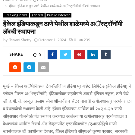
हेंकेल इंडियाकडून ठाणे येथील शाळेमध्‍ये अॅस्‍ट्रॉनॉमी लॅबची स्‍थापना
Breaking news
general
Public Interest
हेंकेल इंडियाकडून ठाणे येथील शाळेमध्‍ये अॅस्‍ट्रॉनॉमी
लॅबची स्‍थापना
by
Shivani Shetty
October 1, 2024
0
239
SHARE
0
मुंबई – हेंकेल अॅधेसिव्‍ह्ज टेक्‍नॉलॉजीज इंडिया प्रायव्‍हेट लिमिटेड (हेंकेल इंडिया) ने
ग्‍लोबल मिशन अॅस्‍ट्रॉनॉमी, इंडियासोबत सहयोगाने आदर्श इंग्लिश स्‍कूल, ठाणे येथे
डॉ. ए. पी. जे. अब्‍दुल कलाम स्‍पेस ऑब्‍जर्वेशन सेंटर नावाची खगोलशास्‍त्र प्रयोगशाळा
व वेधशाळेची स्‍थापना केली आहे. हेंकेल इंडियाच्‍या आर्थिक वर्ष २०२४-२५ साठी
सीएसआर योजनेअंतर्गत स्‍थापन करण्‍यात आलेल्‍या या खगोलशास्‍त्र प्रयोगशाळा व
वेधशाळेचे आर्ममेंट रिसर्च अँड डेव्‍हलपमेंट एस्‍टाब्लिशमेंट (एआरडीई)चे माजी
उपसंचालक डॉ. काशीनाथ देवधर, हेंकेल इंडियाचे सीएफओ कृष्‍णा प्रसाद, सरस्‍वती