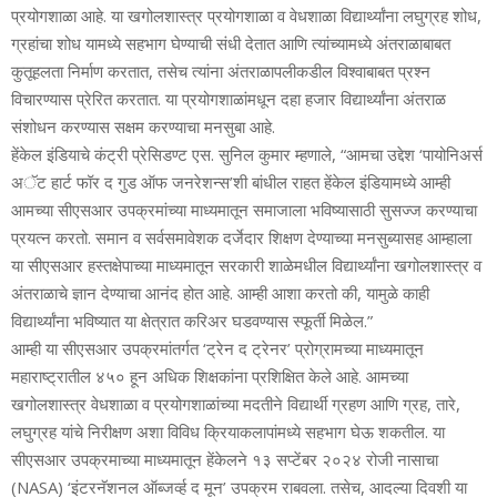
प्रयोगशाळा आहे. या खगोलशास्‍त्र प्रयोगशाळा व वेधशाळा विद्यार्थ्‍यांना लघुग्रह शोध,
ग्रहांचा शोध यामध्‍ये सहभाग घेण्‍याची संधी देतात आणि त्‍यांच्‍यामध्‍ये अंतराळाबाबत
कुतूहलता निर्माण करतात, तसेच त्‍यांना अंतराळापलीकडील विश्‍वाबाबत प्रश्‍न
विचारण्‍यास प्रेरित करतात. या प्रयोगशाळांमधून दहा हजार विद्यार्थ्‍यांना अंतराळ
संशोधन करण्‍यास सक्षम करण्‍याचा मनसुबा आहे.
हेंकेल इंडियाचे कंट्री प्रेसिडण्‍ट एस. सुनिल कुमार म्‍हणाले, “आमचा उद्देश ‘पायोनिअर्स
अॅट हार्ट फॉर द गुड ऑफ जनरेशन्‍स’शी बांधील राहत हेंकेल इंडियामध्‍ये आम्‍ही
आमच्‍या सीएसआर उपक्रमांच्‍या माध्‍यमातून समाजाला भविष्‍यासाठी सुसज्‍ज करण्‍याचा
प्रयत्‍न करतो. समान व सर्वसमावेशक दर्जेदार शिक्षण देण्‍याच्‍या मनसुब्‍यासह आम्‍हाला
या सीएसआर हस्‍तक्षेपाच्‍या माध्‍यमातून सरकारी शाळेमधील विद्यार्थ्‍यांना खगोलशास्‍त्र व
अंतराळाचे ज्ञान देण्‍याचा आनंद होत आहे. आम्‍ही आशा करतो की, यामुळे काही
विद्यार्थ्‍यांना भविष्‍यात या क्षेत्रात करिअर घडवण्‍यास स्‍फूर्ती मिळेल.”
आम्‍ही या सीएसआर उपक्रमांतर्गत ‘ट्रेन द ट्रेनर’ प्रोग्रामच्‍या माध्‍यमातून
महाराष्‍ट्रातील ४५० हून अधिक शिक्षकांना प्रशिक्षित केले आहे. आमच्‍या
खगोलशास्‍त्र वेधशाळा व प्रयोगशाळांच्‍या मदतीने विद्यार्थी ग्रहण आणि ग्रह, तारे,
लघुग्रह यांचे निरीक्षण अशा विविध क्रियाकलापांमध्‍ये सहभाग घेऊ शकतील. या
सीएसआर उपक्रमाच्‍या माध्‍यमातून हेंकेलने १३ सप्‍टेंबर २०२४ रोजी नासाचा
(NASA) ‘इंटरनॅशनल ऑब्‍जर्व्‍ह द मून’ उपक्रम राबवला. तसेच, आदल्‍या दिवशी या