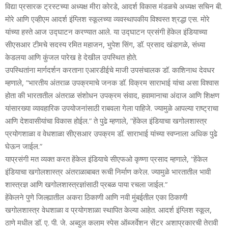
विद्या प्रसारक ट्रस्‍टच्‍या अध्‍यक्ष मीरा कोरडे, आदर्श विकास मंडळचे अध्‍यक्ष सचिन बी.
मोरे आणि एव्‍हीएम आदर्श इंग्लिश स्‍कूलच्‍या व्‍यवस्‍थापकीय विश्‍वस्‍त श्रद्धा एस. मोरे
यांच्‍या हस्‍ते आज उद्घाटन करण्‍यात आले. या उद्घाटन प्रसंगी हेंकेल इंडियाच्‍या
सीएसआर टीमचे सदस्‍य रमित महाजन, भुपेश सिंग, डॉ. प्रसाद खंडागळे, संध्‍या
केडलया आणि कुंजल पारेख हे देखील उपस्थित होते.
उपस्थितांना मार्गदर्शन करताना एआरडीईचे माजी उपसंचालक डॉ. काशिनाथ देवधर
म्हणाले, ”भारतीय अंतराळ उपक्रमाचे जनक डॉ. विक्रम साराभाई यांचा असा विश्‍वास
होता की भारतातील अंतराळ संशोधन उपक्रम संवाद, हवामानाचा अंदाज आणि शिक्षण
यांसारख्या व्यावहारिक उपयोजनांसाठी राबवला गेला पाहिजे. ज्‍यामुळे आपल्या राष्ट्राचा
आणि देशवासीयांचा विकास होईल.” ते पुढे म्‍हणाले, ”हेंकेल इंडियाचा खगोलशास्‍त्र
प्रयोगशाळा व वेधशाळा सीएसआर उपक्रम डॉ. साराभाई यांच्‍या स्‍वप्‍नाला अधिक पुढे
घेऊन जाईल.”
याप्रसंगी मत व्‍यक्‍त करत हेंकेल इंडियाचे सीएफओ कृष्‍णा प्रसाद म्‍हणाले, “हेंकेल
इंडियाचा खगोलशास्‍त्र अंतराळाबाबत रूची निर्माण करेल. ज्‍यामुळे भारतातील भावी
शास्‍त्रज्ञ आणि खगोलशास्‍त्रज्ञांसाठी प्रबळ पाया रचला जाईल.”
हेंकेलने पुणे जिल्‍ह्यातील अकरा ठिकाणी आणि नवी मुंबईतील एका ठिकाणी
खगोलशास्‍त्र वेधशाळा व प्रयोगशाळा स्‍थापित केल्‍या आहेत. आदर्श इंग्लिश स्‍कूल,
ठाणे मधील डॉ. ए. पी. जे. अब्‍दुल कलाम स्‍पेस ऑब्‍जर्वेशन सेंटर अशाप्रकारची तेरावी