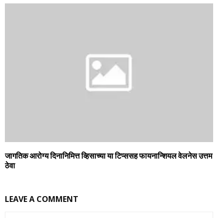
जागतिक आरोग्‍य दिनानिमित्त व्हिसाच्‍या या टिप्‍ससह फायनान्शियल वेलनेस उत्तम
ठेवा
LEAVE A COMMENT