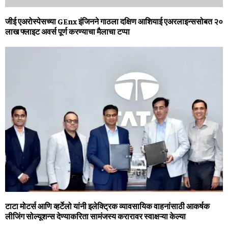
जीई एअरोस्पेसच्या GEnx इंजिनने गाठला दक्षिण आशियाई एअरलाइन्ससोबत २०
लाख फ्लाइट अवर्स पूर्ण करण्याचा मैलाचा टप्पा
टाटा मोटर्स आणि व्‍हर्टेलो यांनी इलेक्ट्रिक व्‍यावसायिक वाहनांसाठी आकर्षक
लीजिंग सोल्‍यूशन्‍स देण्‍याकरिता सामंजस्‍य करारावर स्‍वाक्षऱ्या केल्‍या