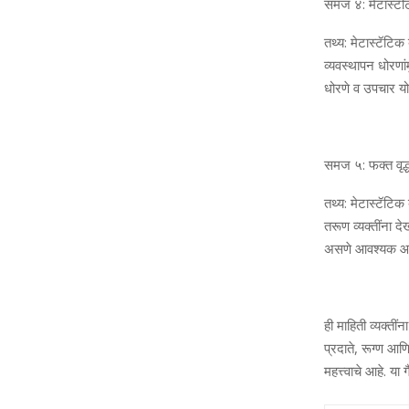
समज ४: मेटास्‍टॅटि
तथ्‍य: मेटास्‍टॅट
व्‍यवस्‍थापन धोरणां
धोरणे व उपचार 
समज ५: फक्‍त वृद्ध 
तथ्‍य: मेटास्‍टॅट
तरूण व्‍यक्‍तींना
असणे आवश्‍यक आ
ही माहिती व्‍यक्‍त
प्रदाते, रूग्‍ण आण
महत्त्वाचे आहे. या 