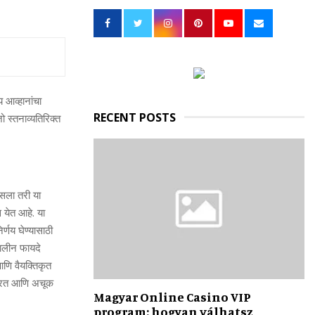
h
f
A
o
r
R
:
C
ीय आव्‍हानांचा
H
RECENT POSTS
स्‍तनाव्‍यतिरिक्‍त
असला तरी या
 येत आहे. या
्णय घेण्‍यासाठी
कालीन फायदे
ी आणि वैयक्तिकृत
ूर करत आणि अचूक
Magyar Online Casino VIP
program: hogyan válhatsz