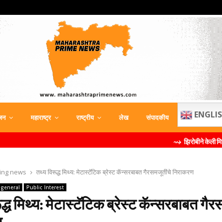
ENGLI
जन
महाराष्ट्र
राष्ट्रीय
लेख
संपादकीय
⇝ झिरोबीने केली मिलिंद सोमण यांची ब्र
ing news
तथ्‍य विरूद्ध मिथ्य: मेटास्‍टॅटिक ब्रेस्‍ट कॅन्‍सरबाबत गैरसमजूतींचे निराकरण
general
Public Interest
ूद्ध मिथ्य: मेटास्‍टॅटिक ब्रेस्‍ट कॅन्‍सरबाबत गै
ण