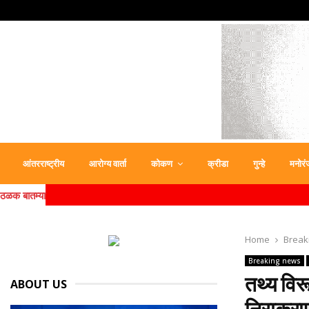
आंतरराष्ट्रीय
आरोग्य वार्ता
कोकण
क्रीडा
गुन्हे
मनोरं
ठळक बातम्या
Home
Break
Breaking news
तथ्‍य विर
ABOUT US
निराकर