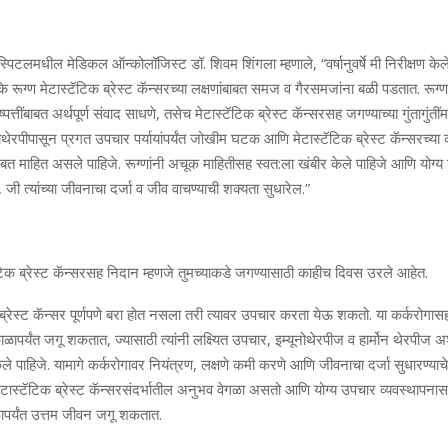
्पिटलमधील मेडिकल ऑन्‍कोलॉजिस्‍ट डॉ. शिवम शिंगला म्‍हणाले, “वर्षानुवर्षे मी निरीक्षण के
ूग्‍ण मेटास्‍टॅटिक ब्रेस्‍ट कॅन्‍सरच्‍या लक्षणांबाबत समज व गैरसमजांना बळी पडतात. रूग्‍ण
‍पत्तींबाबत अर्थपूर्ण संवाद साधणे, तसेच मेटास्‍टॅटिक ब्रेस्‍ट कॅन्‍सरसह जगण्‍याच्‍या गुंतागुंती
मोथेरपीपासून प्रगत उपचार पर्यायांपर्यंत जोखीम घटक आणि मेटास्‍टॅटिक ब्रेस्‍ट कॅन्‍सरच्‍या 
ंबाबत माहित असले पाहिजे. रूग्‍णांनी अचूक माहितीसह स्‍वत:ला खंबीर केले पाहिजे आणि योग्
जी त्‍यांच्‍या जीवनाचा दर्जा व जीव वाचण्‍याची शक्‍यता सुधारेल.”
िक ब्रेस्‍ट कॅन्‍सरसह निदान म्‍हणजे तुमच्‍याकडे जगण्‍यासाठी काहीच दिवस उरले आहेत.
िक ब्रेस्‍ट कॅन्‍सर पूर्णपणे बरा होत नसला तरी त्‍यावर उपचार करता येऊ शकतो. या कर्करोगा
ाळापर्यंत जगू शकतात, ज्‍यासाठी त्‍यांनी लक्ष्यित उपचार, इम्‍यूनोथेरपीज व हार्मोन थेरपीज 
ले पाहिजे. यामागे कर्करोगावर नियंत्रण, लक्षणे कमी करणे आणि जीवनाचा दर्जा सुधारण्‍याचे ध
चा मेटास्‍टॅटिक ब्रेस्‍ट कॅन्‍सरसंदर्भातील अनुभव वेगळा असतो आणि योग्‍य उपचार व्यवस्था
घकाळापर्यंत उत्तम जीवन जगू शकतात.