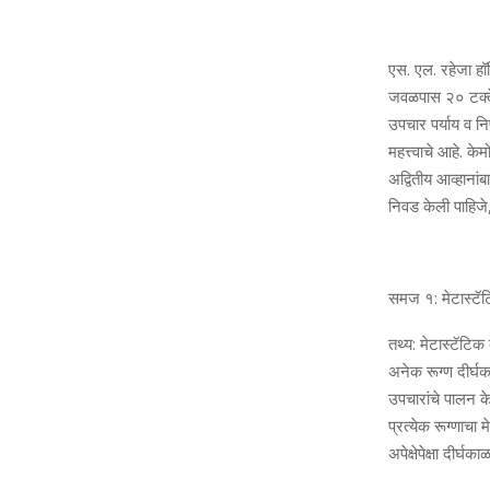
एस. एल. रहेजा हॉस
जवळपास २० टक्‍के र
उपचार पर्याय व निष्
महत्त्वाचे आहे. के
अद्वितीय आव्‍हाना
निवड केली पाहिजे, 
समज १: मेटास्‍टॅट
तथ्‍य: मेटास्‍टॅट
अनेक रूग्‍ण दीर्घक
उपचारांचे पालन के
प्रत्‍येक रूग्‍णा
अपेक्षेपेक्षा दीर्