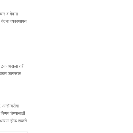
पचार व वेदना
 वेदना व्‍यवस्‍थापन
खीम घटक असला तरी
ांबाबत जागरूक
. आरोग्‍यसेवा
िर्णय घेण्‍यासाठी
ये सुधारणा होऊ शकते.