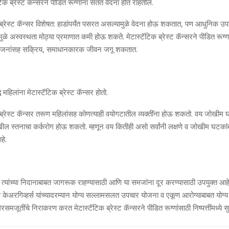
क ब्रेस्‍ट कॅन्‍सरने पीडित रूग्‍णांना सतत वेदना होत राहतील.
िक ब्रेस्‍ट कॅन्‍सर विशेषत: हाडांपर्यंत पसरत असल्‍यामुळे वेदना होऊ शकतात, पण आधुनिक उ
मुळे अस्‍वस्‍थता मोठ्या प्रमाणात कमी होऊ शकते. मेटास्‍टॅटिक ब्रेस्‍ट कॅन्‍सरने पीडित रूग्‍ण
योजनांसह सक्रिय, समाधानकारक जीवन जगू शकतात.
महिलांना मेटास्‍टॅटिक ब्रेस्‍ट कॅन्‍सर होतो.
िक ब्रेस्‍ट कॅन्‍सर तरूण महिलांसह कोणत्‍याही वयोगटातील व्‍यक्‍तींना होऊ शकतो. वय जो
 देखील स्‍तनाचा कर्करोग होऊ शकतो. म्‍हणून वय कितीही असो सर्वांनी लक्षणे व जोखीम घटक
हे.
ींना त्‍यांच्‍या निदानाबाबत जागरूक राहण्‍यासाठी आणि या समजांना दूर करण्‍यासाठी उपयुक्‍त आहे
ि केअरगिव्‍हर्स यांच्‍यादरम्‍यान योग्‍य सल्‍लामसलत उपचार योजना व एकूण आरोग्‍याबाबत योग्‍य न
गैरसमजूतींचे निराकरण करत मेटास्‍टॅटिक ब्रेस्‍ट कॅन्‍सरने पीडित रूग्‍णांसाठी निष्‍पत्तींमध्‍