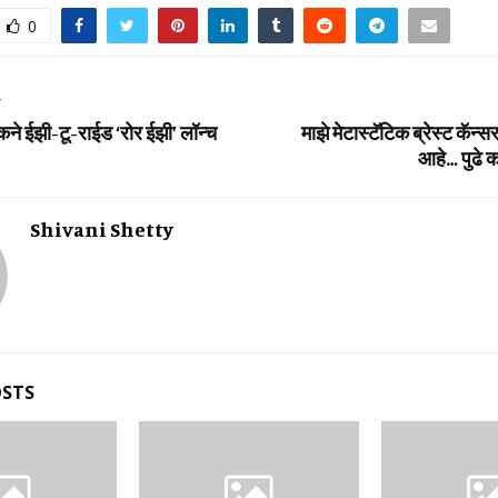
0
T
कने ईझी-टू-राईड ‘रोर ईझी’ लॉन्च
माझे मेटास्‍टॅटिक ब्रेस्‍ट कॅन
आहे… पुढे क
Shivani Shetty
OSTS