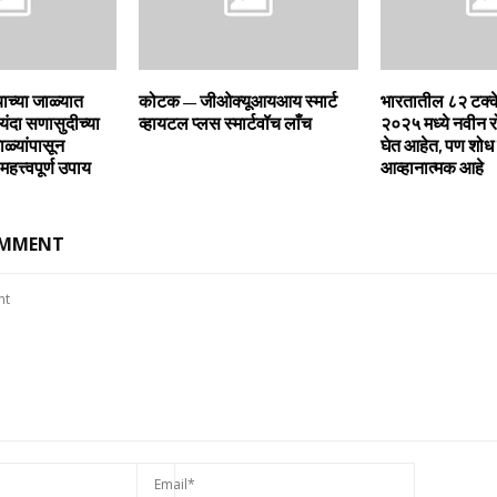
च्‍या जाळ्यात
कोटक – जीओक्‍यूआयआय स्‍मार्ट
भारतातील ८२ टक्‍क
दा सणासुदीच्‍या
व्‍हायटल प्‍लस स्‍मार्टवॉच लाँच
२०२५ मध्‍ये नवीन 
ळ्यांपासून
घेत आहेत, पण शोध पू
हत्त्वपूर्ण उपाय
आव्‍हानात्‍मक आहे
OMMENT