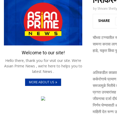
by
Shivani Shett
SHARE
चौथ्‍या टप्‍प्‍यातील
सामना करावा लागतो.
हाडे, यकृत किंवा फ
Welcome to our site!
Hello there, thank you for visit our site. We’re
Asian Prime News , we’re here to helps you to
latest News .
अलिकडील काळात मे
कर्करोगाचे प्रमाण
MORE ABOUT US
समजामुळे भितीचे व
प्रग‍त उपचारांसह 
जीवनाचा दर्जा दीर्घ
निर्णय घेण्‍यासाठ
माहिती देत रूग्‍ण