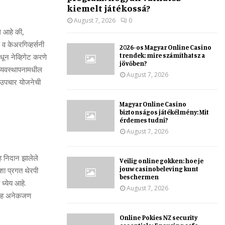
kiemelt játékossá?
August 7, 2026
0
ले आहे की,
 व केअरगिव्‍हर्सनी
2026-os Magyar Online Casino
trendek: mire számíthatsz a
ंमधून नेव्हिगेट करणे
jövőben?
व्‍यवस्‍थापनामधील
August 7, 2026
‍य उपचार योजनेची
Magyar Online Casino
biztonságos játékélmény: Mit
érdemes tudni?
August 7, 2026
सह निदान झालेले
Veilig online gokken: hoe je
jouw casinobeleving kunt
अशा प्रगत थेरपी
beschermen
्‍येय आहे.
August 7, 2026
पनासह अनेकजण
Online Pokies NZ security