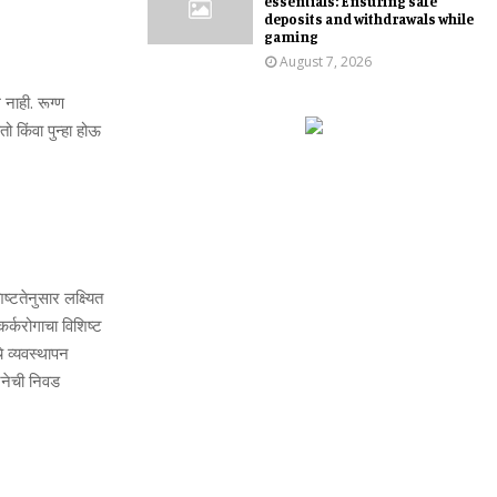
essentials: Ensuring safe
deposits and withdrawals while
gaming
August 7, 2026
 नाही. रूग्‍ण
ो किंवा पुन्‍हा होऊ
ष्‍टतेनुसार लक्ष्यित
र्करोगाचा विशिष्‍ट
व्‍यवस्‍थापन
जनेची निवड