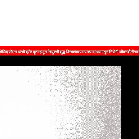
्रँड दूत म्हणून नियुक्ती शुद्ध पिण्याच्या पाण्याच्या माध्यमातून निरोगी जीवनशैलीचा संदेश जनतेपर्यं