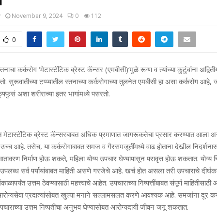
y
November 9, 2024
0
112
0
 स्‍तनाचा कर्करोग ‘मेटास्‍टॅटिक ब्रेस्‍ट कॅन्‍सर (एमबीसी)’मुळे रूग्‍ण व त्‍यांच्‍या कुटुंबांना अद्वित
 सुरूवातीच्‍या टप्‍प्‍यातील स्‍तनाच्या कर्करोगाच्‍या तुलनेत एमबीसी हा असा कर्करोग आहे, जो 
ुफ्फुसं अशा शरीराच्‍या इतर भागांमध्‍ये पसरतो.
टास्‍टॅटिक ब्रेस्‍ट कॅन्‍सरबाबत अधिक प्रमाणात जागरूकतेचा प्रसार करण्‍यात आला 
 उच्‍च आहे. तसेच, या कर्करोगाबाबत समज व गैरसमजूतींमध्‍ये वाढ होताना देखील निदर्शनास
ातावरण निर्माण होऊ शकते, महिला योग्‍य उपचार घेण्‍यापासून परावृत्त होऊ शकतात. योग्‍य निर
उपलब्‍ध सर्व पर्यायांबाबत माहिती असणे गरजेचे आहे. खर्च होत असला तरी उपचाराचे दीर्घ
काळापर्यंत उत्तम ठेवण्‍यासाठी महत्त्वाचे आहेत. उपचाराच्‍या निष्‍पत्तींबाबत संपूर्ण माहितीसाठ
ी आरोग्‍यसेवा प्रदात्‍यांसोबत खुल्‍या मनाने सल्‍लामसलत करणे आवश्‍यक आहे. समजांना द
 उपचाराच्‍या उत्तम निष्‍पतींचा अनुभव घेण्‍यासोबत आरोग्‍यदायी जीवन जगू शकतात.