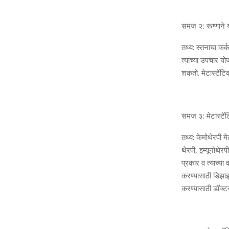
समज २: रूग्‍णाने य
तथ्‍य: स्‍तनाचा कर्
त्‍यांच्‍या उपचार 
शकतो. मेटास्‍टॅटि
समज ३: मेटास्‍टॅट
तथ्‍य: केमोथेरपी मे
थेरपी, इम्‍यूनोथे
प्रकार व त्‍याच्‍
करण्‍यासाठी डिझा
करण्‍यासाठी डॉक्‍ट