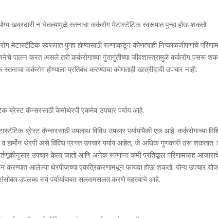
ोग्‍य खबरदारी न घेतल्‍यामुळे स्‍तनाचा कर्करोग मेटास्‍टॅटिक स्‍वरूपात पुन्‍हा होऊ शकतो.
करोग मेटास्‍टॅटिक स्‍वरूपात पुन्‍हा होण्‍यासाठी रूग्‍णाकडून कोणत्‍याही निष्‍काळजीपणाचे परिणाम
योजनेचे पालन करत असले तरी कर्करोगाच्‍या गुंतागुंतीच्‍या जीवशास्‍त्रामुळे कर्करोग पसरू शकत
क स्‍तनाचा कर्करोग होण्याला प्रतिबंध करण्‍याचा कोणताही खात्रीदायी उपचार नाही.
िक ब्रेस्‍ट कॅन्‍सरसाठी केमोथेरपी एकमेव उपचार पर्याय आहे.
टास्‍टॅटिक ब्रेस्‍ट कॅन्‍सरसाठी उपलब्‍ध विविध उपचार पर्यायांपैकी एक आहे. कर्करोगाच्‍या विशि
रपी व हार्मोन थेरपी असे विविध प्रगत उपचार पर्याय आहेत, जे अधिक गुणकारी ठरू शकतात. क
या वर्तणूकीनुसार उपचार केला जातो आणि अनेक रूग्‍णांना कमी प्रतिकूल परिणामांसह आजाराचे 
इन करण्‍यात आलेल्‍या थेरपीजच्‍या एकत्रिकरणामधून फायदा होऊ शकतो. योग्‍य उपचार यो
रांसोबत उपलब्‍ध सर्व पर्यायांबाबत सल्‍लामसलत करणे महत्त्वाचे आहे.