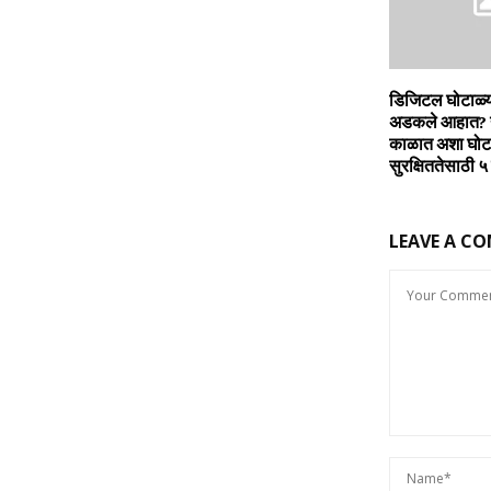
डिजिटल घोटाळ्या
अडकले आहात? यं
काळात अशा घोटा
सुरक्षिततेसाठी ५ म
LEAVE A C