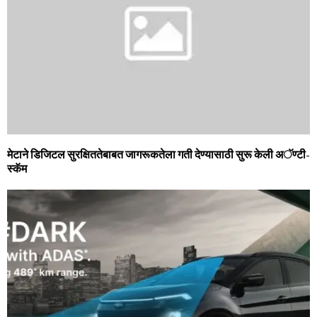
मेटाने डिजिटल सुरक्षिततेबाबत जागरूकतेला गती देण्‍यासाठी सुरू केली अॅण्‍टी-
स्‍कॅम