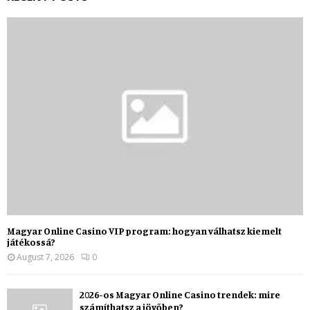
Magyar Online Casino VIP program: hogyan válhatsz kiemelt
játékossá?
August 7, 2026
0
2026-os Magyar Online Casino trendek: mire
számíthatsz a jövőben?