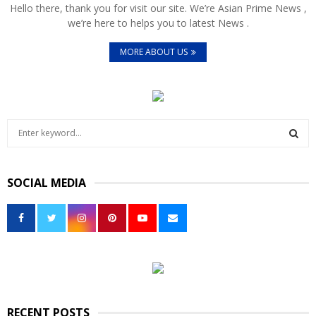
Hello there, thank you for visit our site. We’re Asian Prime News ,
we’re here to helps you to latest News .
MORE ABOUT US
S
e
a
S
r
SOCIAL MEDIA
c
E
h
f
A
o
r
R
:
C
H
RECENT POSTS