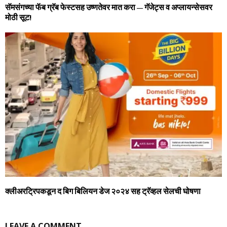
सॅमसंगच्‍या फॅब ग्रॅब फेस्‍टसह उष्‍णतेवर मात करा – गॅजेट्स व अप्‍लायन्‍सेसवर
मोठी सूट!
क्‍लीअरट्रिपकडून द बिग बिलियन डेज २०२४ सह ट्रॅव्‍हल सेलची घोषणा
LEAVE A COMMENT