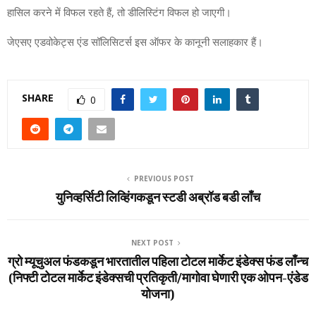
हासिल करने में विफल रहते हैं, तो डीलिस्टिंग विफल हो जाएगी।
जेएसए एडवोकेट्स एंड सॉलिसिटर्स इस ऑफर के कानूनी सलाहकार हैं।
SHARE
0
PREVIOUS POST
युनिव्‍हर्सिटी लिव्हिंगकडून स्‍टडी अब्रॉड बडी लाँच
NEXT POST
ग्रो म्यूचुअल फंडकडून भारतातील पहिला टोटल मार्केट इंडेक्स फंड लाँन्च
(निफ्टी टोटल मार्केट इंडेक्सची प्रतिकृती/मागोवा घेणारी एक ओपन-एंडेड
योजना)