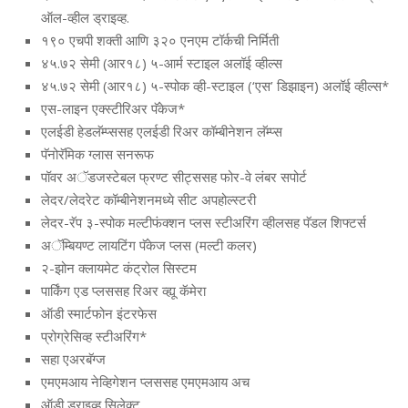
ऑल-व्‍हील ड्राइव्‍ह.
१९० एचपी शक्‍ती आणि ३२० एनएम टॉर्कची निर्मिती
४५.७२ सेमी (आर१८) ५-आर्म स्‍टाइल अलॉई व्‍हील्‍स
४५.७२ सेमी (आर१८) ५-स्‍पोक व्‍ही-स्‍टाइल (‘एस’ डिझाइन) अलॉई व्‍हील्‍स*
एस-लाइन एक्‍स्‍टीरिअर पॅकेज*
एलईडी हेडलॅम्‍प्‍ससह एलईडी रिअर कॉम्‍बीनेशन लॅम्‍प्‍स
पॅनोरॅमिक ग्‍लास सनरूफ
पॉवर अॅडजस्‍टेबल फ्रण्‍ट सीट्ससह फोर-वे लंबर सपोर्ट
लेदर/लेदरेट कॉम्‍बीनेशनमध्‍ये सीट अपहोल्‍स्‍टरी
लेदर-रॅप ३-स्‍पोक मल्‍टीफंक्‍शन प्‍लस स्‍टीअरिंग व्‍हीलसह पॅडल शिफ्टर्स
अॅम्बियण्‍ट लायटिंग पॅकेज प्‍लस (मल्‍टी कलर)
२-झोन क्‍लायमेट कंट्रोल सिस्‍टम
पार्किंग एड प्‍लससह रिअर व्‍ह्यू कॅमेरा
ऑडी स्‍मार्टफोन इंटरफेस
प्रोग्रेसिव्‍ह स्‍टीअरिंग*
सहा एअरबॅग्‍ज
एमएमआय नेव्हिगेशन प्‍लससह एमएमआय अच
ऑडी ड्राइव्‍ह सिलेक्‍ट