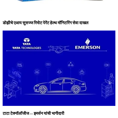
डोझीचे एआय सुसज्ज रिमोट पेरेंट हेल्थ मॉनिटरिंग सेवा दाखल
टाटा टेक्नॉलॉजीज – इमर्सन यांची भागीदारी