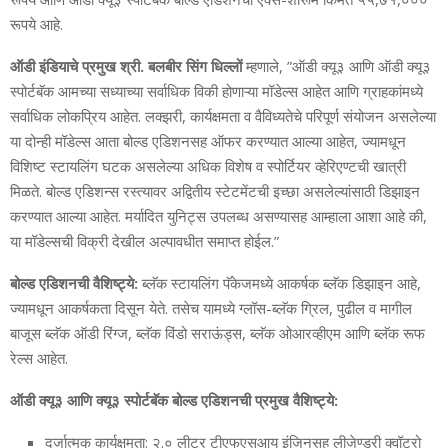
रूपये आहे.
ऑडी इंडियाचे प्रमुख श्री. बलबीर सिंग धिल्‍लों
म्‍हणाले, ”ऑडी क्‍यू३ आणि ऑडी क्‍यू३
स्‍पोर्टबॅक आमच्‍या सध्‍याच्‍या सर्वाधिक विकी होणाऱ्या मॉडेल्‍स आहेत आणि ग्राहकांमध्‍ये
सर्वाधिक लोकप्रिय आहेत. लक्‍झरी, कार्यक्षमता व वैविध्‍यतेचे परिपूर्ण संयोजन असलेल्या
या दोन्‍ही मॉडेल्‍स आता बोल्‍ड एडिशनसह ऑफर करण्‍यात आल्या आहेत, ज्‍यामधून
विशिष्‍ट स्‍टायलिंग घटक असलेल्या अधिक विशेष व स्‍पोर्टियर व्‍हेरिएण्‍टची खात्री
मिळते. बोल्‍ड एडिशन्‍स रस्‍त्‍यावर अद्वितीय स्‍टेटमेंटची इच्‍छा असलेल्‍यांसाठी डिझाइन
करण्‍यात आल्‍या आहेत. मर्यादित युनिट्स उपलब्‍ध असण्‍यासह आम्‍हाला आशा आहे की,
या मॉडेल्‍सची विक्री देखील अल्‍पावधीत समाप्‍त होईल.”
बोल्‍ड एडिशनची वैशिष्‍ट्ये:
ब्‍लॅक स्‍टायलिंग पॅकेजमध्‍ये आकर्षक ब्‍लॅक डिझाइन आहे,
ज्‍यामधून आकर्षकता दिसून येते. तसेच यामध्‍ये ग्‍लॉस-ब्‍लॅक ग्रिल, पुढील व मागील
बाजूस ब्‍लॅक ऑडी रिंग्‍ज, ब्‍लॅक विंडो सराऊंड्स, ब्‍लॅक ओआरव्‍हीएम आणि ब्‍लॅक रूफ
रेल्‍स आहेत.
ऑडी क्‍यू३ आणि क्‍यू३ स्‍पोर्टबॅक बोल्‍ड एडिशनची प्रमुख वैशिष्‍ट्ये:
दर्जात्‍मक कार्यक्षमता: २.० लीटर टीएफएसआय इंजिनसह लीजेण्‍डरी क्‍वॉट्रो