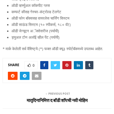
ऑडी व्‍हर्च्‍युअल कॉकपीट प्‍लस
कम्‍फर्ट कीसह गेस्‍चर-कंट्रोल्‍ड टेलगेट
ऑडी फोन बॉक्‍ससह वायरलेस चार्जिंग सिस्‍टम
ऑडी साऊंड सिस्‍टम (१० स्‍पीकर्स, १८० वॅट)
ऑडी जेन्‍यूएन अॅक्‍सेसरीज (पर्यायी)
ड्युअल टोन अलॉई व्‍हील पेंट (पर्यायी)
* मार्क केलेली सर्व वैशिष्‍ट्ये (*) फक्‍त ऑडी क्‍यू३ स्‍पोर्टबॅकमध्‍ये उपलब्‍ध आहेत.
SHARE
0
PREVIOUS POST
मातृदिनानिमित्त द बॉडी शॉपची नवी मोहिम