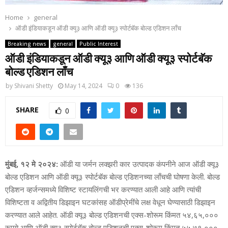
Home
general
ऑडी इंडियाकडून ऑडी क्‍यू३ आणि ऑडी क्‍यू३ स्‍पोर्टबॅक बोल्‍ड एडिशन लाँच
Breaking news
general
Public Interest
ऑडी इंडियाकडून ऑडी क्‍यू३ आणि ऑडी क्‍यू३ स्‍पोर्टबॅक
बोल्‍ड एडिशन लाँच
by
Shivani Shetty
May 14, 2024
0
136
SHARE
0
मुंबई, १२ मे २०२४:
ऑडी या जर्मन लक्‍झरी कार उत्‍पादक कंपनीने आज ऑडी क्‍यू३
बोल्‍ड एडिशन आणि ऑडी क्‍यू३ स्‍पोर्टबॅक बोल्‍ड एडिशनच्‍या लाँचची घोषणा केली. बोल्‍ड
एडिशन व्‍हर्जन्‍समध्‍ये विशिष्‍ट स्‍टायलिंगची भर करण्‍यात आली आहे आणि त्‍यांची
विशिष्‍टता व अद्वितीय डिझाइन घटकांसह ऑडीप्रेमींचे लक्ष वेधून घेण्‍यासाठी डिझाइन
करण्‍यात आले आहेत. ऑडी क्‍यू३ बोल्‍ड एडिशनची एक्‍स-शोरूम किंमत ५४,६५,०००
रूपये आणि ऑडी क्‍यू३ स्‍पोर्टबॅक बोल्‍ड एडिशनची एक्‍स-शोरूम किंमत ५५,७१,०००