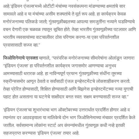
आहे.’इंडियन एंजल्स’मध्ये ओटीटी मंचांच्या नवसंकल्पना मांडण्याच्या क्षमतांचे सार
सामावले आहे व या मंचांच्या असीम शक्यतांचे ते मूर्त रूप आहे. हा कार्यक्रम केवळ
मनोरंजनाच्या पलिकडे जातो; गुंतवणूकीबद्दलच्या आपल्या समजुतींना नव्याने घडविण्याचे
वचन देणारी एक चळवळ त्यातून सूचित होते. तेव्हा भारतीय गुंतवणूकीच्या पटलावर आणि
भारतीय व्यवसायांच्या वाटचालीवर ठोस परिणाम करणा-या एका परिवर्तनशील
प्रवासासाठी सज्ज व्हा.”
जिओसिनेमाचे प्रवक्ता
म्हणाले, “पारंपरिक मनोरंजनाच्या सीमारेषांना ओलांडून जाणारा
“इंडियन एंजल्स’ हा परिवर्तनशील कार्यक्रम जगासमोर आणण्याचा अनुभव
आमच्यासाठी थरारक आहे. हा नाविन्यपूर्ण प्रयत्न गुंतवणूकीच्या संधींना तुमच्या
स्क्रीन्ससमोर आणून ठेवतो व सर्वांसाठी एंजल इन्व्हेस्टमेंटचे लोकशाहीकरण करतो.
तेव्हा प्रेरित होण्यासाठी, शिक्षित होण्यासाठी आणि बिझनेस इन्व्हेस्टमेंटच्या नव्या युगाची
पहाट होत असताना या घटनेचे साक्षीदार बनत स्वत: सक्षम बनण्यासाठी सज्ज व्हा.”
‘इंडियन एंजल्स’चा शुभारंभाचा भाग ऑक्टोबरच्या उत्तरार्धात प्रदर्शित होणार आहे व
त्यानंतर दर आठवड्याला या मालिकेचे दोन भाग जिओसिनेमाच्या मंचावर प्रदर्शित केले
जातील. सर्वसामान्य लोकांना स्टार्ट अप कंपन्यांमधील गुंतवणूक कधी नव्हे इतकी
सहजप्राप्त करण्यास ‘इंडियन एंजल्स’ तयार आहे.