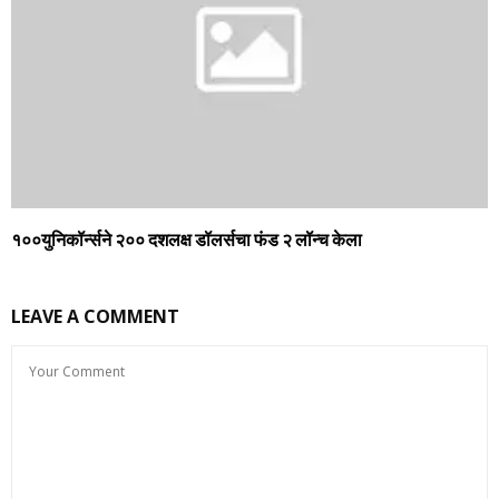
१००युनिकॉर्न्‍सने २०० दशलक्ष डॉलर्सचा फंड २ लॉन्च केला
LEAVE A COMMENT