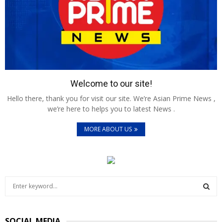
Welcome to our site!
Hello there, thank you for visit our site. We’re Asian Prime News ,
we’re here to helps you to latest News .
MORE ABOUT US
S
e
a
S
r
SOCIAL MEDIA