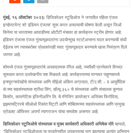
मुंबई, १६ ऑक्टोबर २०२३:
डिजिकोअर स्टुडिओज ने जगातील पहिला एंजल
इन्व्हेस्टमेन्ट शो ‘इंडियन एंजल्स’ सुरू करत असल्याची घोषणा केली असून जिओ
सिनेमा या भारताच्या आघाडीच्या ओटीटी मंचावर हा कार्यक्रम स्ट्रीम होणार आहे.
इंडियन एंजल्स एंजल गुंतवणूकदारांना उदयोन्मुख स्टार्टअप्सना मदत करण्याची संधी
देईलच पण त्याचबरोबर प्रेक्षकांनाही स्वत: गुंतवणूकदार बनण्याचे खास निमंत्रण दिले
जाणार आहे.
शोमध्‍ये एंजल गुंतवणूकदारांचे अपवादात्‍मक पॅनेल आहे, ज्‍यापैकी प्रत्‍येकाने विनम्र
सुरूवात करत उल्‍लेखनीय यश मिळवले आहे. कार्यक्रमाच्या मान्यवर पाहुण्यामध्ये
इन्श्युरन्सदेखोचे संस्थापक आणि सीईओ अंकित अग्रवाल, टी.ए.सी. – द आयुर्वेदिक
कं.च्या सहसंस्थापक श्रीधा सिंग, व्हॅल्यू ३६० चे संस्थापक आणि संचालक कुणाल
किशोर, कायनेटिक इंजिनीअरिंग लि. चे मॅनेजिंग डायरेक्टर अजिंक्य फिरोदिया,
इझमायट्रिपचे सीओओ रिकांत पिट्टी आणि शोबितमच्या सहसंस्थापक आणि प्रमुख
प्रोडक्ट ऑफिसर अपर्णा त्यागराजन यांचा समावेश असणार आहे.
डिजिकोअर स्टुजिओचे संस्‍थापक व मुख्‍य कार्यकारी अधिकारी अभिषेक मोरे
म्हणाले,
“डिजिकोअर स्टुडिओजला या प्रवर्तनशील उपक्रमाचा भाग झाल्याचा अत्यंत अभिमान