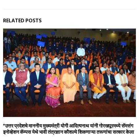
RELATED POSTS
*उत्तर प्रदेशचे माननीय मुख्‍यमंत्री योगी आदित्‍यनाथ यांनी गोरखपूरमध्‍ये सॅमसंग
इनोव्‍हेशन कॅम्‍पस येथे भावी तंत्रज्ञान कौशल्‍ये शिकणाऱ्या तरूणांचा सत्‍कार केला