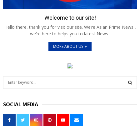
Welcome to our site!
Hello there, thank you for visit our site. We’re Asian Prime News ,
we’re here to helps you to latest News .
MORE ABOUT US
S
e
a
S
r
SOCIAL MEDIA
c
E
h
f
A
o
r
R
: