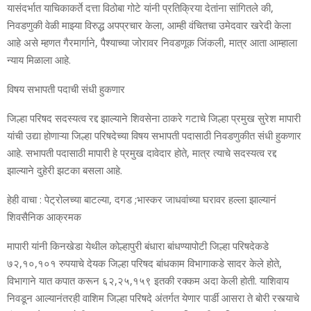
यासंदर्भात याचिकाकर्ते दत्ता विठोबा गोटे यांनी प्रतिक्रिया देतांना सांगितले की,
निवडणुकी वेळी माझ्या विरुद्ध अपप्रचार केला, आम्ही वंचितचा उमेदवार खरेदी केला
आहे असे म्हणत गैरमार्गाने, पैश्याच्या जोरावर निवडणूक जिंकली, मात्र आता आम्हाला
न्याय मिळाला आहे.
विषय सभापती पदाची संधी हुकणार
जिल्हा परिषद सदस्यत्व रद्द झाल्याने शिवसेना ठाकरे गटाचे जिल्हा प्रमुख सुरेश मापारी
यांची उद्या होणाऱ्या जिल्हा परिषदेच्या विषय सभापती पदासाठी निवडणुकीत संधी हुकणार
आहे. सभापती पदासाठी मापारी हे प्रमुख दावेदार होते, मात्र त्याचे सदस्यत्व रद्द
झाल्याने दुहेरी झटका बसला आहे.
हेही वाचा : पेट्रोलच्या बाटल्या, दगड ;भास्कर जाधवांच्या घरावर हल्ला झाल्यानं
शिवसैनिक आक्रमक
मापारी यांनी किनखेडा येथील कोल्हापुरी बंधारा बांधण्यापोटी जिल्हा परिषदेकडे
७२,१०,१०१ रुपयाचे देयक जिल्हा परिषद बांधकाम विभागाकडे सादर केले होते,
विभागाने यात कपात करून ६२,२५,१५९ इतकी रक्कम अदा केली होती. याशिवाय
निवडून आल्यानंतरही वाशिम जिल्हा परिषदे अंतर्गत येणार पार्डी आसरा ते बोरी रस्त्याचे