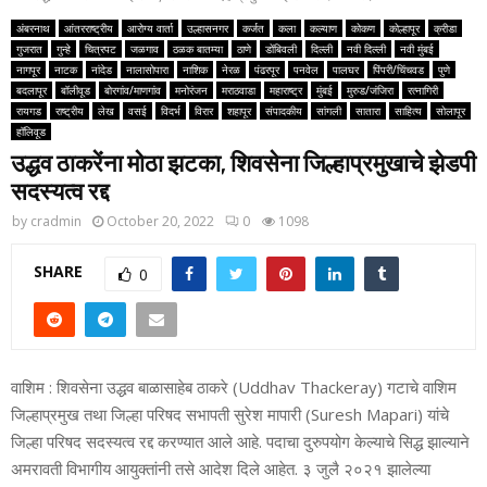
अंबरनाथ
आंतरराष्ट्रीय
आरोग्य वार्ता
उल्हासनगर
कर्जत
कला
कल्याण
कोकण
कोल्हापूर
क्रीडा
गुजरात
गुन्हे
चित्रपट
जळगाव
ठळक बातम्या
ठाणे
डोंबिवली
दिल्ली
नवी दिल्ली
नवी मुंबई
नागपूर
नाटक
नांदेड
नालासोपारा
नाशिक
नेरळ
पंढरपूर
पनवेल
पालघर
पिंपरी/चिंचवड
पुणे
बदलापूर
बॉलीवूड
बोरगांव/माणगांव
मनोरंजन
मराठवाडा
महाराष्ट्र
मुंबई
मुरुड/जंजिरा
रत्नागिरी
रायगड
राष्ट्रीय
लेख
वसई
विदर्भ
विरार
शहापूर
संपादकीय
सांगली
सातारा
साहित्य
सोलापूर
हॉलिवूड
उद्धव ठाकरेंना मोठा झटका, शिवसेना जिल्हाप्रमुखाचे झेडपी
सदस्यत्व रद्द
by
cradmin
October 20, 2022
0
1098
SHARE
0
वाशिम : शिवसेना उद्धव बाळासाहेब ठाकरे (Uddhav Thackeray) गटाचे वाशिम
जिल्हाप्रमुख तथा जिल्हा परिषद सभापती सुरेश मापारी (Suresh Mapari) यांचे
जिल्हा परिषद सदस्यत्व रद्द करण्यात आले आहे. पदाचा दुरुपयोग केल्याचे सिद्ध झाल्याने
अमरावती विभागीय आयुक्तांनी तसे आदेश दिले आहेत. ३ जुलै २०२१ झालेल्या