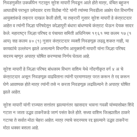
निवडणुकीत उकळीपेन गटातून सुरेश मापारी निवडून आले होते मात्र, वंचित बहुजन
आघाडीचे पराभूत उमेदवार दत्ता विठोबा गोटे यांनी त्यांच्या निवडीला आक्षेप घेत विभागीय
आयुक्तांकडे तक्रार दाखल केली होती, या तक्रारी नुसार सुरेश मापारी हे कंत्राटदार
आहेत व त्यांनी जिल्हा परिषदेतून कोल्हापुरी बंधारा बांधण्याचे कंत्राट घेऊन देयक सादर
केले. महाराष्ट्र जिल्हा परिषद व पंचायत समिती अधिनियम १९६१ च्या कलम १७ (१
आय) सह कलम ४० (१) नुसार कंत्राटदार व्यक्ती निवडणूक लढवू शकत नाही, या
कायद्यांचे उल्लंघन झाले असल्याने विभागीय आयुक्तांनी मापारी यांना जिल्हा परिषद
सदस्य म्हणून अपात्र घोषित करण्याचा निर्णय घेतला आहे.
सुरेश मापारी हे जिल्हा परिषद बांधकाम विभाग वाशिम येथे नोंदणीकृत वर्ग ४ अ चे
कंत्राटदार असून निवडणूक वाढविताना त्यांनी प्रमाणपत्र परत करून ते रद्द करून
घेणे आवश्यक होते मात्र त्यांनी तसे न करता निवडणूक लढविल्याने ते अपात्र घोषित
झाले आहेत.
सुरेश मापारी यांनी राज्यात सत्तांतर झाल्यानंतर खासदार भावना गवळी यांच्यासोबत शिंदे
गटात न जाता उद्धव ठाकरेंकडे जाणं पसंत केले होते. सध्या वाशिम जिल्ह्यातील ठाकरे
गटाचा ते सर्वात मोठा चेहरा आहेत. मात्र त्याचे सदस्यत्व रद्द झाल्याने उद्धव ठाकरेंना
मोठा धक्का बसला आहे.