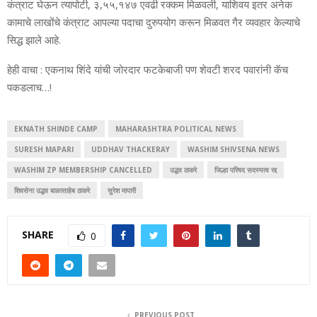
कंत्राट घेऊन त्यापोटी, ३,५५,१४७ एवढी रक्कम मिळवली, याशिवय इतर अनेक
कामाचे लाखोंचे कंत्राट आपल्या पदाचा दुरुपयोग करून मिळवत गैर व्यवहार केल्याचे
सिद्ध झाले आहे.
हेही वाचा : एकनाथ शिंदे यांची जोरदार फटकेबाजी पण शेवटी शरद पवारांनी कॅच
पकडलाच…!
EKNATH SHINDE CAMP
MAHARASHTRA POLITICAL NEWS
SURESH MAPARI
UDDHAV THACKERAY
WASHIM SHIVSENA NEWS
WASHIM ZP MEMBERSHIP CANCELLED
उद्धव ठाकरे
जिल्हा परिषद सदस्यत्व रद्द
शिवसेना उद्धव बाळासाहेब ठाकरे
सुरेश मापारी
SHARE
0
PREVIOUS POST