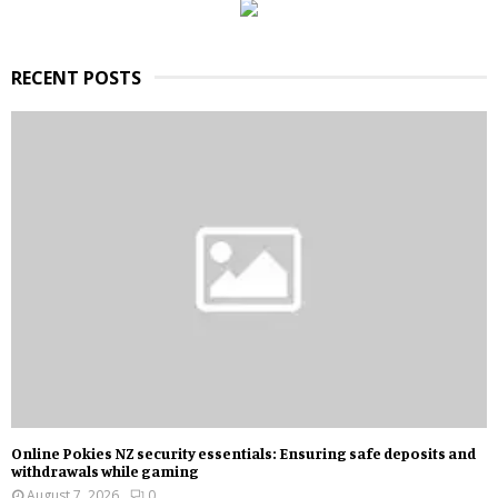
C
H
RECENT POSTS
Online Pokies NZ security essentials: Ensuring safe deposits and
withdrawals while gaming
August 7, 2026
0