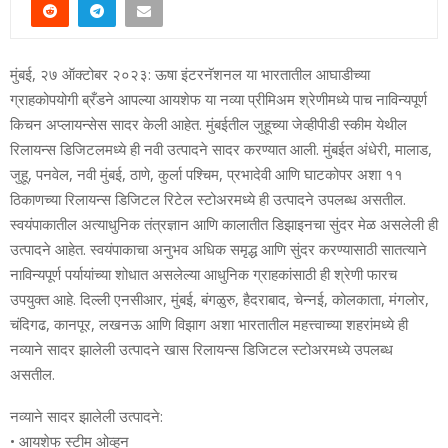
मुंबई, २७ ऑक्टोबर २०२३: ऊषा इंटरनॅशनल या भारतातील आघाडीच्या
ग्राहकोपयोगी ब्रँडने आपल्या आयशेफ या नव्या प्रीमिअम श्रेणीमध्ये पाच नाविन्यपूर्ण
किचन अप्लायन्सेस सादर केली आहेत. मुंबईतील जुहूच्या जेव्हीपीडी स्कीम येथील
रिलायन्स डिजिटलमध्ये ही नवी उत्पादने सादर करण्यात आली. मुंबईत अंधेरी, मालाड,
जुहू, पनवेल, नवी मुंबई, ठाणे, कुर्ला पश्चिम, प्रभादेवी आणि घाटकोपर अशा ११
ठिकाणच्या रिलायन्स डिजिटल रिटेल स्टोअरमध्ये ही उत्पादने उपलब्ध असतील.
स्वयंपाकातील अत्याधुनिक तंत्रज्ञान आणि कालातीत डिझाइनचा सुंदर मेळ असलेली ही
उत्पादने आहेत. स्वयंपाकाचा अनुभव अधिक समृद्ध आणि सुंदर करण्यासाठी सातत्याने
नाविन्यपूर्ण पर्यायांच्या शोधात असलेल्या आधुनिक ग्राहकांसाठी ही श्रेणी फारच
उपयुक्त आहे. दिल्ली एनसीआर, मुंबई, बंगळुरु, हैदराबाद, चेन्नई, कोलकाता, मंगलोर,
चंदिगढ, कानपूर, लखनऊ आणि विझाग अशा भारतातील महत्त्वाच्या शहरांमध्ये ही
नव्याने सादर झालेली उत्पादने खास रिलायन्स डिजिटल स्टोअरमध्ये उपलब्ध
असतील.
नव्याने सादर झालेली उत्पादने:
• आयशेफ स्टीम ओव्हन