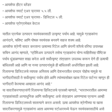
• आयशेफ हीटर ब्लेंडर
• आयशेफ स्मार्ट एअर फ्रायर ५.५ ली.
• आयशेफ स्मार्ट एअर फ्रायर– डिजिटल ५ ली.
• आयशेफ प्रोग्रामेबल केटल
यातील प्रत्येक उत्पादन स्वयंपाकासाठी उत्कृष्ट पर्याय आहे. यामुळे ग्राहकांना
आनंदाने, चविष्ट आणि पोषक स्वयंपाक बनवणे सहज शक्य आहे.
आयशेफ श्रेणी सादर करताना ऊषाच्या रिटेल आणि कंपनी शॉपचे वरिष्ठ उपाध्यक्ष
सचिन आनंद म्हणाले, “प्रीमिअम उत्पादने तसेच ग्राहकांना योग्य माहितीसह पौष्टिक
पर्याय धुंडाळण्यात साह्य करेल असे सर्वोत्कृष्ट तंत्रज्ञान उपलब्ध करून देणे ही ऊषाची
बांधिलकी आहे आणि या नव्या उत्पादनांमुळे ही बांधिलकी अधोरेखित झाली आहे.
रिलायन्स डिजिटलचे व्यापक अस्तित्व आणि देशभरातील दमदार पोहोच यामुळे या
भागीदारीसाठी ते सर्वोत्कृष्ट पर्याय होते आणि त्यांच्यासोबत खास रिटेल पार्टनर म्हणून ही
भागीदारी केल्याचा आम्हाला आनंद आहे.”
या सादरीकरणाप्रसंगी रिलायन्स डिजिटलचे प्रवक्ते म्हणाले, “भारतभरातील आमच्या
ग्राहकांसाठी अत्याधुनिक आणि सर्वोत्कृष्ट असे तंत्रज्ञान आणण्याचा प्रयत्न आम्ही
रिलायन्स डिजिटलमध्ये सातत्याने करत असतो. ऊषा आयशेफ श्रेणीच्या या खास
सादरीकरणामुळे ग्राहकांना आता आमच्या स्टोअरमध्ये येऊन स्वयंपाकासाठीचे असे