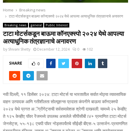
Home
Breaking news
टाटा मोटर्सकडून बाऊमा कॉनएक्‍स्‍पो २०२४ येथे आपल्‍या अत्‍याधुनिक तंत्रज्ञानाचे अनावरण
Breaking news
general
Public Interest
टाटा मोटर्सकडून बाऊमा कॉनएक्‍स्‍पो २०२४ येथे आपल्‍या
अत्‍याधुनिक तंत्रज्ञानाचे अनावरण
by
Shivani Shetty
December 12, 2024
0
102
SHARE
0
नवी दिल्‍ली, ११ डिसेंबर २०२४: टाटा मोटर्स या भारतातील सर्वात मोठ्या व्‍यावसायिक
वाहन उत्‍पादक आणि गतीशीलता सोल्‍यूशन्‍स प्रदाता कंपनीने बाऊमा कॉनएक्‍स्‍पो
२०२४ येथे प्रगत अॅग्रीगेट्सची सर्वसमावेशक श्रेणी दाखवली. यामध्‍ये २५ केव्‍हीए
ते १२५ केव्‍हीए पॉवर रेंजमध्‍ये उपलब्‍ध असलेले सीपीसीबी IV+ प्रमाणित टाटा मोटर्स
जेनसेट्स, ५५-१३८ एचपी पॉवर नोड्सपर्यंतचे सीईव्‍ही बीएस-५ उत्‍सर्जन-प्रमाणणित
इंडस्‍ट्रीयल इंजिन्‍स, लाइव्‍ह अॅक्‍सल्‍स व ट्रेलर अॅक्‍सल्‍स आणि कम्‍पोनण्‍ट्सचा