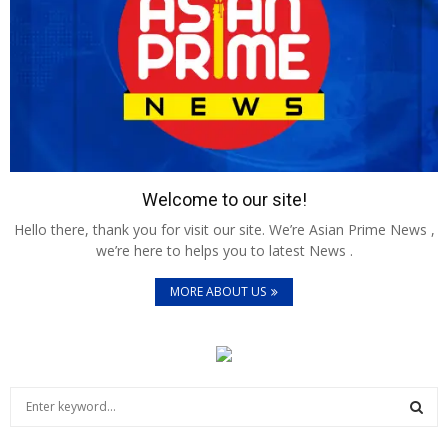
Welcome to our site!
Hello there, thank you for visit our site. We’re Asian Prime News ,
we’re here to helps you to latest News .
MORE ABOUT US
S
e
a
S