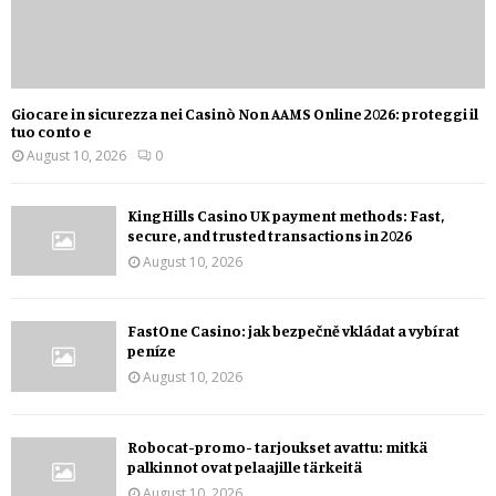
Giocare in sicurezza nei Casinò Non AAMS Online 2026: proteggi il
tuo conto e
August 10, 2026
0
KingHills Casino UK payment methods: Fast,
secure, and trusted transactions in 2026
August 10, 2026
FastOne Casino: jak bezpečně vkládat a vybírat
peníze
August 10, 2026
Robocat-promo- tarjoukset avattu: mitkä
palkinnot ovat pelaajille tärkeitä
August 10, 2026