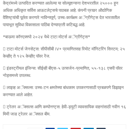
केंद्रांमध्‍ये उत्‍पादित करण्‍यात आलेल्‍या या सोल्‍यूशन्‍सना देशभरातील २५००० हून
अधिक अधिकृत सर्विस आऊटलेट्सचे पाठबळ आहे. कंपनी प्रखर औद्योगिक
वैशिष्‍ट्यांची पूर्तता करणारे नाविन्‍यपूर्ण, उच्‍च-कार्यक्षम अॅग्रीगेट्स देत भारतातील
पायाभूत सुविधा विकासाला पाठिंबा देण्‍याप्रती कटिबद्ध आहे.
*बाऊमा कॉनएक्‍स्‍पो २०२४ येथे टाटा मोटर्स अॅग्रीगेट्स*
 टाटा मोटर्स जेनसेट्स: सीपीसीबी IV+ प्रमाणितसह रिमोट मॉनिटरिंग सिस्‍टम; २५
केव्‍हीए ते १२५ केव्‍हीए पॉवर रेंज.
 इंडस्‍ट्रीयल इंजिन्‍स: सीईव्‍ही बीएस-५ उत्‍सर्जन-प्रमाणित, ५५-१३८ एचपी पॉवर
नोड्समध्‍ये उपलब्‍ध.
 लाइव्‍ह अॅक्‍सल्‍स: उच्‍च-टन क्षमतेच्‍या बांधकाम उपकरणासाठी प्रबळपणे डिझाइन
करण्‍यात आले आहेत.
 ट्रेलर अॅक्‍सल्‍स आणि कम्‍पोनण्‍ट्स: हेवी-ड्युटी व्‍यावसायिक वाहनांसाठी नवीन १६
मिमी जाड ट्रेलर अॅक्‍सल बीम.