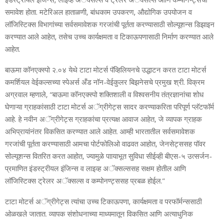
समावेश होता. मटेरिअल हाताळणी, बांधकाम उपकरण, औद्योगिक उपयोजन व
लॉजिस्टिक्‍स विभागांच्‍या सर्वसमावेशक गरजांची पूर्तता करण्‍यासाठी सोल्‍यूशन्‍स डिझाइन
करण्‍यात आले आहेत, तसेच उच्‍च कार्यक्षमता व टिकाऊपणासाठी निर्माण करण्‍यात आले
आहेत.
बाऊमा कॉनएक्‍स्‍पो २.०४ येथे टाटा मोटर्स पॅव्हिलियनचे उद्धाटन करत टाटा मोटर्स
कमर्शियल वेईकल्‍सच्‍या स्‍पेअर्स अँड नॉन-वेईकुलर बिझनेसचे प्रमुख श्री. विक्रम
अग्रवाल म्‍हणाले, “बाऊमा कॉनएक्‍स्‍पो शक्तिशाली व विश्‍वसनीय तंत्रज्ञानांचा शोध
घेणाऱ्या ग्राहकांसाठी टाटा मोटर्स अॅग्रीगेट्स सादर करण्‍याकरिता परिपूर्ण प्‍लॅटफॉर्म
आहे. हे नवीन अॅग्रीगेट्स ग्राहकांचा प्रत्‍यक्ष आवाज आहेत, जे व्‍यापक ग्राहक
अभिप्रायांनंतर विकसित करण्‍यात आले आहेत. आम्‍ही भारतातील सर्वसमावेशक
गरजांची पूर्तता करण्‍यासाठी आमचा पोर्टफोलिओ वाढवत आहोत, जेनसेट्ससह पॉवर
सोल्‍यूशन्‍स वितरित करत आहोत, ज्‍यामुळे पाायाभूत सुविधा सीईव्‍ही बीएस-५ उत्‍सर्जन-
प्रमाणित इंडस्‍ट्रीयल इंजिन्‍स व लाइव्‍ह अॅक्‍सल्‍ससह सक्षम होतील आणि
लॉजिस्टिक्‍स ट्रेलर अॅक्‍सल्‍स व कम्‍पोनण्‍ट्ससह प्रबळ होईल.”
टाटा मोटर्स अॅग्रीगेट्स त्‍यांचा उच्‍च टिकाऊपणा, कार्यक्षमता व परफॉर्मन्‍ससाठी
ओळखले जातात. व्‍यापक संशोधनाच्‍या माध्‍यमातून विकसित आणि अत्‍याधुनिक