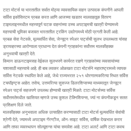
टाटा मोटर्स या भारतातील सर्वात मोठ्या व्‍यावसायिक वाहन उत्‍पादक कंपनीने आपली
सर्विस इकोसिस्‍टम प्रबळ करत आणि आजच्‍या खडतर मालवाहतूक वितरण
टाइमलाइनमधील महत्त्वपूर्ण घटक वाहनांच्‍या उच्‍च अपटाइमची खात्री घेण्‍यामध्‍ये
महत्त्वाची भूमिका बजावत भारतातील ट्रकिंग उद्योगामध्‍ये मोठी प्रगती केली आहे.
प्रबळ सेवा नेटवर्क, मूल्‍यवर्धित सेवा, जेन्‍यूएन स्‍पेअर पार्ट्सची सुलभ उपलब्‍धता यांसह
ड्रायव्‍हरच्‍या आरोग्‍याला प्राधान्‍य देत कंपनी ग्राहकांना सर्वोत्तम मालकीहक्‍क
अनुभवाची खात्री देते.
किमान डाऊनटाइमसह वेईकल सुलभपणे कार्यरत राहणे ग्राहकांच्‍या व्‍यवसायांच्‍या
यशासाठी महत्त्वाचे आहे. ही बाब लवकर ओळखत टाटा मोटर्सने महाराष्‍ट्रामध्‍ये व्‍यापक
सर्विस नेटवर्क स्‍थापित केले आहे, जेथे राज्‍यभरात २५१ धोरणात्‍मकरित्‍या स्थित सर्विस
टचपॉइण्‍ट्स आहेत. तसेच, उत्तमरित्‍या सुसज्‍ज डिलरशिप्‍सच्‍या माध्‍यमातून जेन्‍यूएन
स्‍पेअर पार्ट्स सहजपणे उपलब्‍ध होण्‍याची खात्री मिळते. टाटा मोटर्सच्‍या सर्विस
सर्वोत्तमतेमधील खासियत म्‍हणजे उच्‍च कुशल टेक्निशियन्‍स, ज्यां ना कंपनीकडून सतत
प्रशिक्षण दिले जाते.
मालकीहक्‍क अनुभवाला अधिक उत्‍साहित करण्‍यासाठी टाटा मोटर्स मूल्‍यवर्धित सेवांची
श्रेणी देते, ज्‍यामध्‍ये अपटाइम गॅरण्‍टीज, ऑन-साइट सर्विस, वार्षिक देखभाल करार
आणि ताफा व्‍यवस्‍थापन सोल्‍यूशन्‍स यांचा समावेश आहे. टाटा अलर्ट आणि टाटा कवच