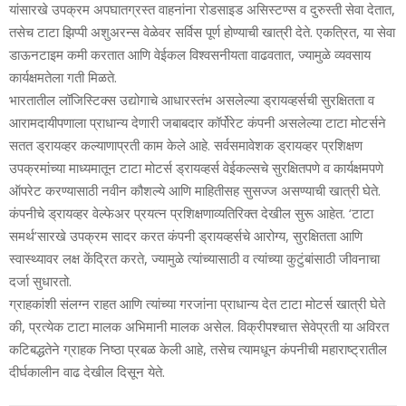
यांसारखे उपक्रम अपघातग्रस्‍त वाहनांना रोडसाइड असिस्‍टण्‍स व दुरुस्‍ती सेवा देतात,
तसेच टाटा झिप्‍पी अशुअरन्‍स वेळेवर सर्विस पूर्ण होण्‍याची खात्री देते. एकत्रित, या सेवा
डाऊनटाइम कमी करतात आणि वेईकल विश्‍वसनीयता वाढवतात, ज्‍यामुळे व्‍यवसाय
कार्यक्षमतेला गती मिळते.
भारतातील लॉजिस्टिक्‍स उद्योगाचे आधारस्‍तंभ असलेल्‍या ड्रायव्‍हर्सची सुरक्षितता व
आरामदायीपणाला प्राधान्‍य देणारी जबाबदार कॉर्पोरेट कंपनी असलेल्या टाटा मोटर्सने
सतत ड्रायव्‍हर कल्‍याणाप्रती काम केले आहे. सर्वसमावेशक ड्रायव्‍हर प्रशिक्षण
उपक्रमांच्‍या माध्‍यमातून टाटा मोटर्स ड्रायव्‍हर्स वेईकल्‍सचे सुरक्षितपणे व कार्यक्षमपणे
ऑपरेट करण्‍यासाठी नवीन कौशल्‍ये आणि माहितीसह सुसज्‍ज असण्‍याची खात्री घेते.
कंपनीचे ड्रायव्‍हर वेल्‍फेअर प्रयत्‍न प्रशिक्षणाव्‍यतिरिक्‍त देखील सुरू आहेत. ‘टाटा
समर्थ’सारखे उपक्रम सादर करत कंपनी ड्रायव्‍हर्सचे आरोग्‍य, सुरक्षितता आणि
स्‍वास्‍थ्‍यावर लक्ष केंद्रित करते, ज्‍यामुळे त्‍यांच्‍यासाठी व त्‍यांच्‍या कुटुंबांसाठी जीवनाचा
दर्जा सुधारतो.
ग्राहकांशी संलग्‍न राहत आणि त्‍यांच्‍या गरजांना प्राधान्‍य देत टाटा मोटर्स खात्री घेते
की, प्रत्‍येक टाटा मालक अभिमानी मालक असेल. विक्रीपश्‍चात्त सेवेप्रती या अविरत
कटिबद्धतेने ग्राहक निष्‍ठा प्रबळ केली आहे, तसेच त्‍यामधून कंपनीची म‍हाराष्‍ट्रातील
दीर्घकालीन वाढ देखील दिसून येते.