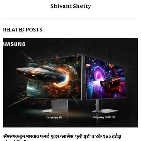
Shivani Shetty
RELATED POSTS
सॅमसंगकडून भारतात फर्स्‍ट-एव्‍हर ग्‍लासेस-फ्री ३डी व ४के २४० हर्टझ