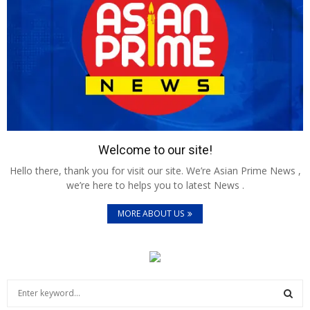
Welcome to our site!
Hello there, thank you for visit our site. We’re Asian Prime News ,
we’re here to helps you to latest News .
MORE ABOUT US
S
e