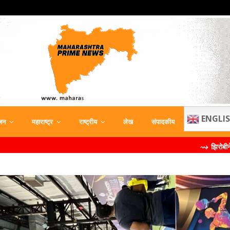
ENGLI
जन
महाराष्ट्र
राष्ट्रीय
लेख
संपादकीय
⇝ झिरोबीने केली मिलिंद सोमण य