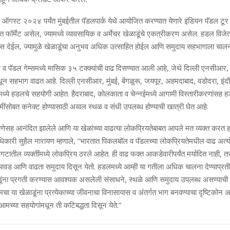
ऑगस्‍ट २०२४ पर्यंत मुंबईतील पॅडलपार्क येथे आयोजित करण्‍यात येणारे इंडियन पॅडल टूर 
ॉर्मेट असेल, ज्‍यामध्‍ये व्‍यावसायिक व अर्मेचर खेळाडूंचे एकत्रीकरण असेल. हडल विजेत्‍या
 देईल, ज्‍यामुळे खेळाडूंचा अनुभव अधिक उत्‍साहित होईल आणि समुदाय सहभागाला चालन
ॅडल गेम्‍समध्‍ये मासिक ३५ टक्‍क्‍यांची वाढ दिसण्‍यात आली आहे, जेथे दिल्‍ली एनसीआर, 
मधून सहभाग वाढत आहे. दिल्‍ली एनसीआर, मुंबई, बेंगळुरू, जयपूर, अहमदाबाद, वडोदरा, इं
्‍ये हडलचे सहयोगी आहेत. हैदराबाद, कोलकाता व चेन्‍नईमध्‍ये आगामी विस्‍तारीकरणांसह ह
ींसोबत कनेक्‍ट होण्‍यासाठी अव्‍वल स्‍थळ व संधी उपलब्‍ध होण्‍याची खात्री घेत आहे.
षणेसह आनंदित झालेले आणि या खेळांच्‍या वाढत्‍या लोकप्रियतेबाबत आपले मत व्‍यक्‍त करत
अधिकारी सुहैल नारायण म्‍हणाले, “भारतात पिकलबॉल व पॅडलच्‍या लोकप्रियतेमधील वाढ अत्‍य
टातील व्‍यक्‍तींमध्‍ये लोकप्रिय ठरले आहेत. ही वाढ फक्‍त आकडेवारीपर्यंत मर्यादित नाही, तर
आवड आणि वाढता समुदाय दिसून येतो. हडलमध्‍ये आम्‍ही या गतीला अधिक चालना देण्‍याप्रती
ना प्रगती करण्‍यास आवश्‍यक असलेली संसाधने, स्‍थळे आणि समुदाय उपलब्‍ध असण्‍याची खात
ा या खेळाडूंना प्रत्‍येकाच्‍या जीवनाचा विनासायास व अंतर्गत भाग बनवण्‍याचा दृष्टिकोन
‍या आमच्‍या सहयोगांमधून ती कटिबद्धता दिसून येते.”