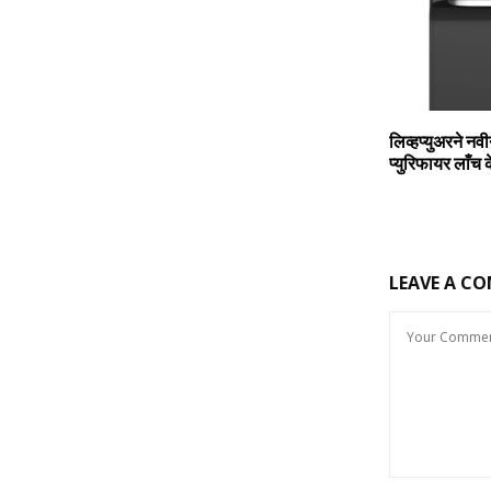
लिव्‍हप्‍युअरने नव
प्‍युरिफायर लाँच 
LEAVE A C