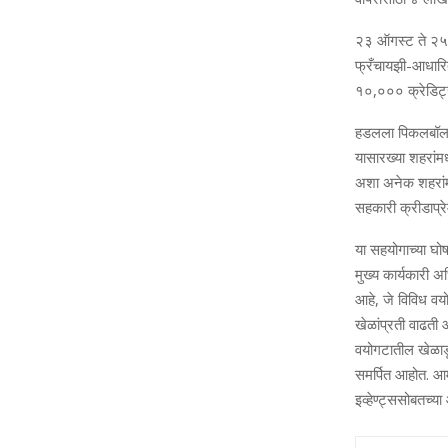
२३ ऑगस्‍ट ते २५ 
फ्रँचायझी-आधारित फ
१०,००० क्रेडिट्स
हडलला पिकलबॉल व प
यासारख्‍या शहरां
अशा अनेक शहरांमध
सहकारी क्रीडाप्रेम
या सहयोगाच्‍या घो
मुख्‍य कार्यकारी 
आहे, जे विविध वयोग
खेळांप्रती वाढती 
वयोगटातील खेळाडूं
समर्पित आहोत. आमच
इव्‍हेण्‍ट्ससोबतच्