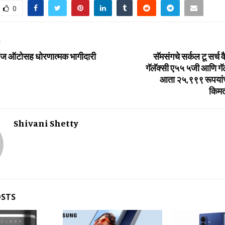
0
T
ाज ऑटोसह धोरणात्मक भागीदारी
सॅमसंगचे सर्कल टू सर्च व
गॅलॅक्‍सी ए५५ ५जी आणि गॅ
आता २५,९९९ रूपयांच्‍
किमत
Shivani Shetty
OSTS