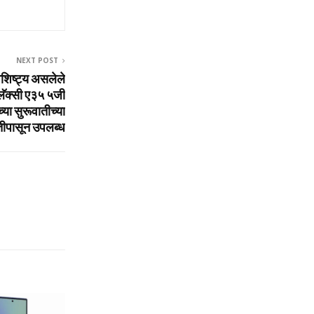
NEXT POST
ैशिष्‍ट्य असलेले
लॅक्‍सी ए३५ ५जी
या सुरूवातीच्‍या
ीपासून उपलब्‍ध