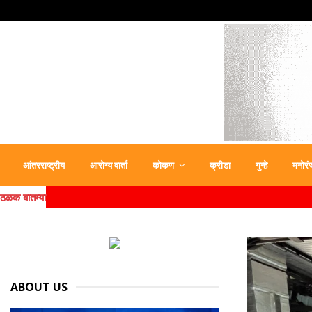
आंतरराष्ट्रीय
आरोग्य वार्ता
कोकण
क्रीडा
गुन्हे
मनोरं
ठळक बातम्या
ABOUT US