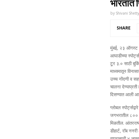
भारतात 
by
Shivani Shett
SHARE
मुंबई, २३ ऑगस्ट
आघाडीच्‍या स्‍पोर्
टूर ३.० साठी बुकि
माध्‍यमातून विनासा
उच्‍च नोंदणी व स
चालना देण्‍याप्रत
दिसण्‍यात आली आह
ग्‍लोबल स्‍पोर्ट्
जगभरातील ८०० हू
मिळतील. आंतरराष्‍ट
डीहार्ट, रॉब ननरी
वापरासाठी ४ लाख