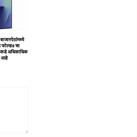
जारपेठांमध्ये
ेड फोल्ड७ चा
नीकडे अधिकाधिक
त आहे