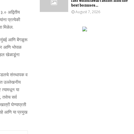
fast withdrawal casino: find the
best bonuses...
३.० अद्वितीय
August 7, 2026
ंना प्रत्‍येकी
ा मिळेल.
मुंबई आणि बेंगळुरू
दौर आणि भोपाळ
डल खेळाडूंना
 हडलचे संस्‍थापक व
ंत उल्‍लेखनीय
 त्‍यामधून या
, तसेच सर्व
्री घेण्‍याप्रती
 आहे आणि या प्रमुख