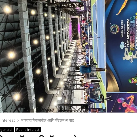
 Interest
भारतात पिकलबॉल आणि पॅडलमध्‍ये वाढ
general
Public Interest