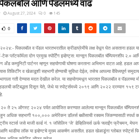
पिकलबॉल आणि पॅडलमध्‍ये वाढ
y
August 27, 2024
0
145
0
 २०२४:- पिकलबॉल व पॅडल भारतभरातील क्रीडाप्रेमींचे लक्ष वेधून घेत असताना हडल य
ट्स-टेक प्‍लॅटफॉर्मला दोन प्रमुख स्‍पोर्टिंग इव्‍हेण्‍ट्स: मान्‍सून पिकलबॉल चॅम्पियनशीप २.०
ंग अँड कम्‍युनिटी पार्टनर म्‍हणून सहयोगाची घोषणा करताना अभिमान वाटत आहे. हडल आपल्‍या
यास तिकिटींग व खेळाडूशी सहभागी होण्‍याची सुविधा देईल, तसेच आपल्‍या वैविध्‍यपूर्ण समुदायाच
हभागाला गती देण्‍यास मदत देखील करेल. या सहयोगामधून भारतात पिकलबॉल व पॅडलच्‍या म
ी हडलची कटिबद्धता दिसून येते, जेथे या स्‍पोर्ट्समध्‍ये २०१९ आणि २०२२ दरम्‍यान १५९ टक्‍क
े.
सद्वारे २० ते २५ ऑगस्‍ट २०२४ पर्यत आयोजित करण्‍यात आलेल्‍या मान्‍सून पिकलबॉल चॅम्पियनशी
न अधिक सहभागी १००,००० अमेरिकन डॉलर्स बक्षीसाची रक्‍कम जिंकण्‍यासाठी स्‍पर्धा 
्रीय स्‍टार्स जसे माजी वर्ल्‍ड नं. १ जॉसेलिन ‘जे’ डेव्हिलियर्स ऊर्फ फ्लाईंग फ्रेंचमन, मेघ
 आणि थाडीया लॉक या इव्‍हेण्‍टचे मुख्‍य आकर्षण असतील. हडल खेळाडूंना ग्‍लोबल स्‍पोर्ट्स 
ांहून अधिक क्रेडिट ऑफर करेल.