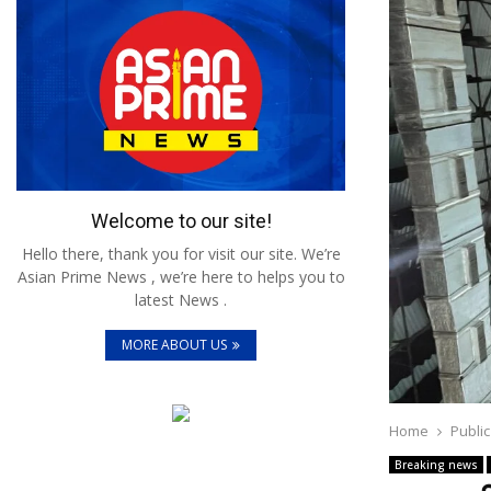
Welcome to our site!
Hello there, thank you for visit our site. We’re
Asian Prime News , we’re here to helps you to
latest News .
MORE ABOUT US
Home
Public
Breaking news