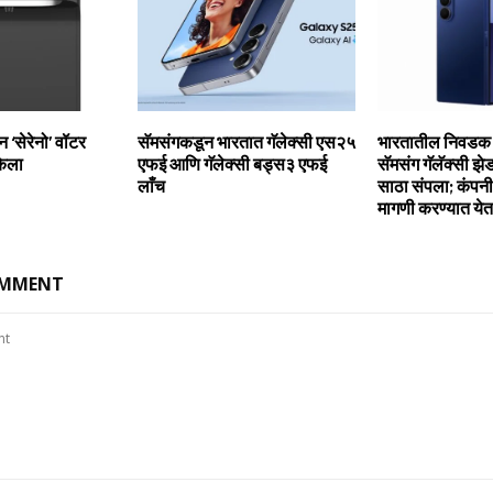
ीन ‘सेरेनो’ वॉटर
सॅमसंगकडून भारतात गॅलेक्‍सी एस२५
भारतातील निवडक बा
केला
एफई आणि गॅलेक्‍सी बड्स३ एफई
सॅमसंग गॅलॅक्‍सी झ
लाँच
साठा संपला; कंप
मागणी करण्‍यात ये
OMMENT