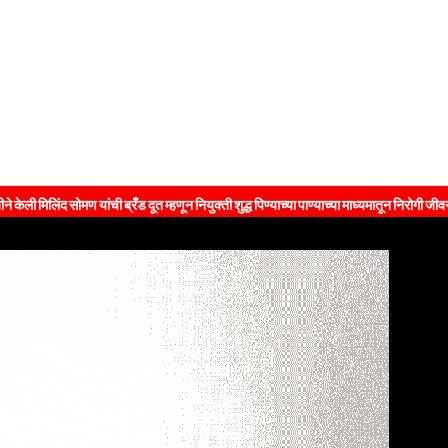
 यांची ब्रँड दूत म्हणून नियुक्ती शुद्ध पिण्याच्या पाण्याच्या माध्यमातून निरोगी जीवनशैलीचा संदेश 