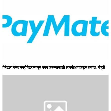
पेमेटला पेमेंट एग्रीगेटर म्हणून काम करण्यासाठी आरबीआयकडून तत्वतः मंजूरी