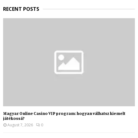
H
RECENT POSTS
Magyar Online Casino VIP program: hogyan válhatsz kiemelt
játékossá?
August 7, 2026
0