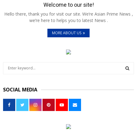
Welcome to our site!
Hello there, thank you for visit our site. We’re Asian Prime News ,
we’re here to helps you to latest News .
MORE ABOUT US
S
e
a
S
r
SOCIAL MEDIA
c
E
h
f
A
o
r
R
:
C