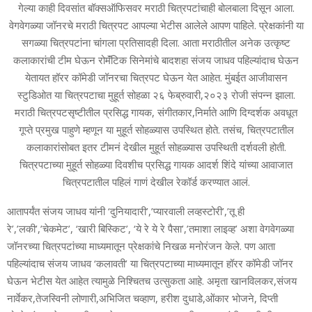
गेल्या काही दिवसांत बॉक्सऑफिसवर मराठी चित्रपटांचाही बोलबाला दिसून आला.
वेगवेगळ्या जॉनरचे मराठी चित्रपट आपल्या भेटीस आलेले आपण पाहिले. प्रेक्षकांनी या
सगळ्या चित्रपटांना चांगला प्रतिसादही दिला. आता मराठीतील अनेक उत्कृष्ट
कलाकारांची टीम घेऊन रोमॅंटिक सिनेमांचे बादशहा संजय जाधव पहिल्यांदाच घेऊन
येतायत हॉरर कॉमेडी जॉनरचा चित्रपट घेऊन येत आहेत. मुंबईत आजीवासन
स्टुडिओत या चित्रपटाचा मुहूर्त सोहळा २६ फेब्रुवारी,२०२३ रोजी संपन्न झाला.
मराठी चित्रपटसृष्टीतील प्रसिद्ध गायक, संगीतकार,निर्माते आणि दिग्दर्शक अवधूत
गूप्ते प्रमुख पाहुणे म्हणून या मुहूर्त सोहळ्यास उपस्थित होते. तसंच, चित्रपटातील
कलाकारांसोबत इतर टीमनं देखील मुहूर्त सोहळ्यास उपस्थिती दर्शवली होती.
चित्रपटाच्या मुहूर्त सोहळ्या दिवशीच प्रसिद्ध गायक आदर्श शिंदे यांच्या आवाजात
चित्रपटातील पहिलं गाणं देखील रेकॉर्ड करण्यात आलं.
आतापर्यंत संजय जाधव यांनी ‘दुनियादारी’,’प्यारवाली लव्हस्टोरी’,’तू ही
रे’,’लकी’,’चेकमेट’, ‘खारी बिस्किट’, ‘ये रे ये रे पैसा’,’तमाशा लाइव्ह’ अशा वेगवेगळ्या
जॉनरच्या चित्रपटांच्या माध्यमातून प्रेक्षकांचे निखळ मनोरंजन केले. पण आता
पहिल्यांदाच संजय जाधव ‘कलावती’ या चित्रपटाच्या माध्यमातून हॉरर कॉमेडी जॉनर
घेऊन भेटीस येत आहेत त्यामुळे निश्चितच उत्सुकता आहे. अमृता खानविलकर,संजय
नार्वेकर,तेजस्विनी लोणारी,अभिजित चव्हाण, हरीश दुधाडे,ओंकार भोजने, दिप्ती