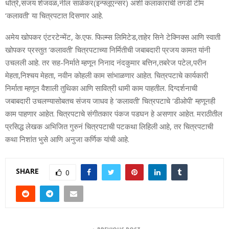
धोत्रे,संजय शेजवळ,नील साळेकर(इन्फ्लूएन्सर) अशी कलाकारांची तगडी टीम
‘कलावती’ या चित्रपटात दिसणार आहे.
अमेय खोपकर एंटरटेन्मेंट, के.एफ. फिल्म्स लिमिटेड,ताहेर सिने टेक्निक्स आणि स्वाती
खोपकर प्रस्तुत ‘कलावती’ चित्रपटाच्या निर्मितीची जबाबदारी प्रजय कामत यांनी
उचलली आहे. तर सह-निर्माते म्हणून निनाद नंदकुमार बत्तिन,तबरेज पटेल,परीन
मेहता,निश्चय मेहता, नवीन कोहली काम सांभाळणार आहेत. चित्रपटाचे कार्यकारी
निर्माता म्हणून वैशाली तुथिका आणि सावित्री धामी काम पाहतील. दिग्दर्शनाची
जबाबदारी उचलण्यासोबतच संजय जाधव हे ‘कलावती’ चित्रपटाचे ‘डीओपी’ म्हणूनही
काम पाहणार आहेत. चित्रपटाचे संगीतकार पंकज पडघन हे असणार आहेत. मराठीतील
प्रसिद्ध लेखक अभिजित गुरुनं चित्रपटाची पटकथा लिहिली आहे, तर चित्रपटाची
कथा निशांत भुसे आणि अनुजा कर्णिक यांची आहे.
SHARE
0