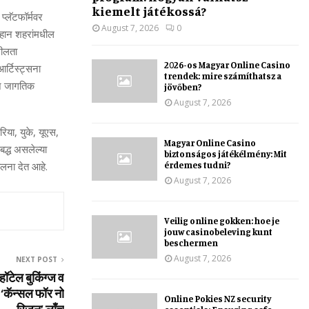
kiemelt játékossá?
 प्‍लॅटफॉर्मवर
August 7, 2026
0
 लहान शहरांमधील
नशीलता
2026-os Magyar Online Casino
र्टिस्‍ट्सना
trendek: mire számíthatsz a
 जे जागतिक
jövőben?
August 7, 2026
रिया, युके, यूएस,
Magyar Online Casino
द्ध असलेल्‍या
biztonságos játékélmény: Mit
érdemes tudni?
चालना देत आहे.
August 7, 2026
Veilig online gokken: hoe je
jouw casinobeleving kunt
beschermen
August 7, 2026
NEXT POST
ॉटेल बुकिंग्‍ज व
‘कॅन्‍सल फॉर नो
Online Pokies NZ security