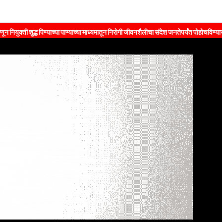
शुद्ध पिण्याच्या पाण्याच्या माध्यमातून निरोगी जीवनशैलीचा संदेश जनतेपर्यंत पोहोचविण्यासाठी पुढाका