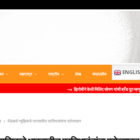
ENGLI
जन
महाराष्ट्र
राष्ट्रीय
लेख
संपादकीय
⇝ झिरोबीने केली मिलिंद सोमण यांची ब्रँड दूत म्हणून नियुक्ती श
र
मॅडव्‍हर्स म्‍युझिकचे भारतातील प्रतिभावंतांना प्रोत्साहन