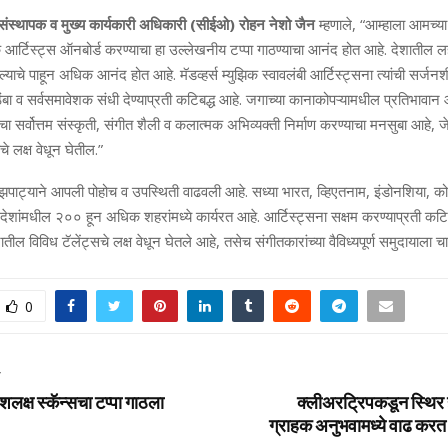
कचे संस्‍थापक व मुख्‍य कार्यकारी अधिकारी (सीईओ) रोहन नेशो जैन
म्‍हणाले, “आम्‍हाला आमच्‍या
्टिस्‍ट्स ऑनबोर्ड करण्‍याचा हा उल्‍लेखनीय टप्‍पा गाठण्‍याचा आनंद होत आहे. देशातील
ल्‍याचे पाहून अधिक आनंद होत आहे. मॅडव्‍हर्स म्‍युझिक स्‍वावलंबी आर्टिस्‍ट्सना त्‍यांची सर्ज
िंबा व सर्वसमावेशक संधी देण्‍याप्रती कटिबद्ध आहे. जगाच्‍या कानाकोपऱ्यामधील प्रतिभावान आ
्वोत्तम संस्‍कृती, संगीत शैली व कलात्‍मक अभिव्‍यक्‍ती निर्माण करण्‍याचा मनसुबा आहे,
ांचे लक्ष वेधून घेतील.”
िकने झपाट्याने आपली पोहोच व उपस्थिती वाढवली आहे. सध्‍या भारत, व्हिएतनाम, इंडोनशिया, को
ेशांमधील २०० हून अधिक शहरांमध्‍ये कार्यरत आहे. आर्टिस्‍ट्सना सक्षम करण्‍याप्रती कटिब
तील विविध टॅलेंट्सचे लक्ष वेधून घेतले आहे, तसेच संगीतकारांच्‍या वैविध्‍यपूर्ण समुदायाला 
0
T
शलक्ष स्‍कॅन्‍सचा टप्पा गाठला
क्‍लीअरट्रिपकडून स्थिर ह
ग्राहक अनुभवामध्‍ये वाढ करत 