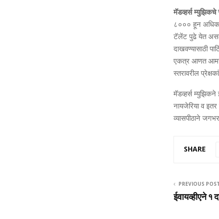
मॅडव्‍हर्स म्‍युझि
८००० हून अधिक आर
टॅलेंट पुढे येत अस
दाखवण्‍यासाठी पाठ
एकत्र आणत आमचा सर
स्‍तरावरील प्रेक्षक
मॅडव्‍हर्स म्‍युझ
नायजेरिया व इतर द
व्‍यासपीठाने जगभरा
SHARE
PREVIOUS POS
ईवायव्हीएने १ द