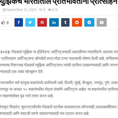
स म्‍युझिकचे भारतातील प्रतिभावंतांना प्रोत्साहन
y
September 12, 2023
0
210
0
ट २०२३:
मॅडव्‍हर्स म्‍युझिक या इंडिपेंडन्‍ट आर्टिस्‍ट्ससाठी आघाडीच्‍या व्‍यासपीठाने आपल्‍या 
तिभावान आर्टिस्‍ट्सना ऑनबोर्ड करत मोठा टप्‍पा गाठल्‍याची घोषणा केली आहे. संगीताच्‍या
‍याच्‍या मिशनसह मॅडव्‍हर्स म्‍युझिक आर्टिस्‍ट्सना त्‍यांची प्रतिभा दाखवण्‍यासाठी आणि जग
ोचण्‍यासाठी एक-थांबा सोल्‍यूशन देते.
कची भारतातील सर्व प्रमुख शहरांमध्‍ये उपस्थिती आहे. दिल्‍ली, मुंबई, बेंगळुरू, जयपूर, पुणे, 
 नागपूर या अव्‍वल १० शहरांमधील मोठ्या संख्‍येने आर्टिस्‍ट्स आहेत. या शहरांमधील प्रतिभाव
त चाहत्‍यांसोबत दृढ नाते तयार करत आहे.
पासून सिक्रेट सुपरस्‍टार्सपर्यंत मॅडव्‍हर्स प्रत्‍येक कलाकाराला कोणत्‍याही अडथळ्यांशिवाय इं
चण्‍यासाठी आणि स्‍वत:ची स्‍वप्‍ने साकारण्‍यासाठी मंच प्रदान करत आहे.