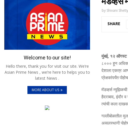
मॅडव्‍हर्
by
Shivani Shett
SHARE
मुंबई, १२ ऑगस्
Welcome to our site!
८००० हून अधिक प्र
Hello there, thank you for visit our site. We’re
देशाला एकत्र आणण्
Asian Prime News , we’re here to helps you to
प्रेक्षकांपर्यंत पोह
latest News .
मॅडव्‍हर्स म्‍युझि
MORE ABOUT US
हैदराबाद, इंदौर व
त्‍यांची कला दाखव
गल्‍लीबोळातील मुलां
अव्‍वलस्‍थानी पोहो