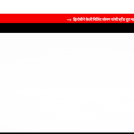
⇝ झिरोबीने केली मिलिंद सोमण यांची ब्रँड दूत म्हणून नियुक्ती 