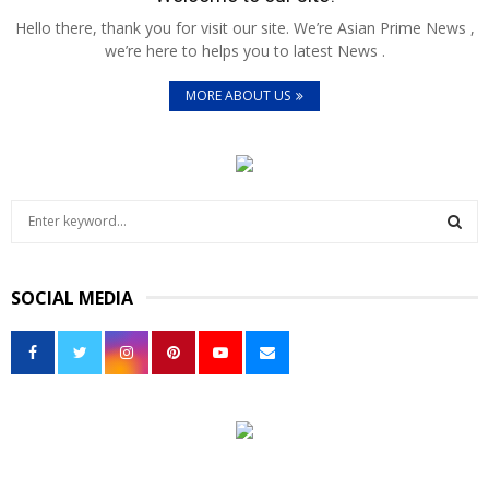
Hello there, thank you for visit our site. We’re Asian Prime News ,
we’re here to helps you to latest News .
MORE ABOUT US
S
e
a
S
r
SOCIAL MEDIA
c
E
h
f
A
o
r
R
:
C
H