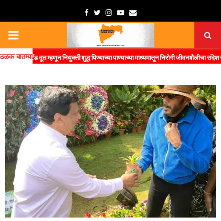
Facebook
Twitter
Instagram
Youtube
Email
PRIMARY
ठळक बातम्या
MENU
रँड दूत म्हणून नियुक्ती शुद्ध पिण्याच्या पाण्याच्या माध्यमातून निरोगी जीवनशैलीचा संदेश जनतेपर्यं