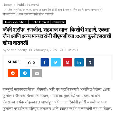
Home
Public Interest
जॅकी श्रॉफ, रणजीत, शहबाज खान, किशोरी शहाणे, एकता जैन आणि अन्य मान्यवरांनी
बीएमसीच्या 28व्या फुलोत्सवाची शोभा वाढवली
Flower exhibition
Public Interest
ठळक बातम्या
जॅकी श्रॉफ, रणजीत, शहबाज खान, किशोरी शहाणे, एकता
जैन आणि अन्य मान्यवरांनी बीएमसीच्या 28व्या फुलोत्सवाची
शोभा वाढवली
by
Shivani Shetty
February 4, 2025
0
250
SHARE
0
बृहन्मुंबई महानगरपालिका (बीएमसी) आणि वृक्ष प्राधिकरणाने आयोजित केलेला 28वा
फुलोत्सव वीरमाता जिजामाता उद्यान, भायखळा, मुंबई येथे पार पडला. या तीन
दिवसांच्या वार्षिक सोहळ्यात 3 लाखांहून अधिक नागरिकांनी हजेरी लावली. या भव्य
फुलांच्या प्रदर्शनात बॉलिवूड कलाकार आणि आंतरराष्ट्रीय मान्यवरांनी सहभाग घेतला.