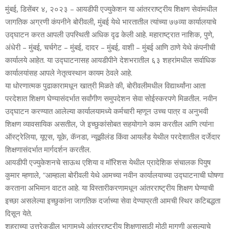
मुंबई, डिसेंबर ४, २०२३ – आयडीपी एज्‍युकेशन या आंतरराष्‍ट्रीय शिक्षण सेवांमधील
जागतिक अग्रणी कंपनीने बोरीवली, मुंबई येथे भारतातील त्‍यांच्‍या ७७व्या कार्यालयाचे
उद्घाटन करत आपली उपस्थिती अधिक दृढ केली आहे. महाराष्‍ट्रात नाशिक, पुणे,
अंधेरी – मुंबई, चर्चगेट – मुंबई, दादर – मुंबई, वाशी – मुंबई आणि ठाणे येथे कंपनीची
कार्यालये आहेत. या उद्घाटनासह आयडीपीने देशभरातील ६३ शहरांमधील सर्वाधिक
कार्यालयांसह आपले नेतृत्‍वस्‍थान कायम ठेवले आहे.
या धोरणात्‍मक पुढाकारामधून खात्री मिळते की, बोरीवलीमधील विद्यार्थ्‍यांना आता
परदेशात शिक्षण घेण्‍यासंदर्भात सर्वांगीण समुपदेशन सेवा सोईस्‍करपणे मिळतील. नवीन
उद्घाटन करण्‍यात आलेल्‍या कार्यालयामध्‍ये कर्मचारी म्‍हणून उच्‍च पात्र व अनुभवी
शिक्षण व्‍यावसायिक असतील, जे इच्‍छुकांसोबत सहयोगाने काम करतील आणि त्‍यांना
ऑस्‍ट्रेलिया, यूएस, यूके, कॅनडा, न्‍यूझीलंड किंवा आयर्लंड येथील परदेशातील दर्जेदार
शिक्षणासंदर्भात मार्गदर्शन करतील.
आयडीपी एज्‍युकेशनचे साऊथ एशिया व मॉरिशस येथील प्रादेशिक संचालक पियुष
कुमार म्‍हणाले, ”आम्‍हाला बोरीवली येथे आमच्‍या नवीन कार्यालयाच्‍या उद्घाटनाची घोषणा
करताना अभिमान वाटत आहे. या विस्‍तारीकरणामधून आंतरराष्‍ट्रीय शिक्षण घेण्‍याची
इच्‍छा असलेल्‍या इच्‍छुकांना जागतिक दर्जाच्‍या सेवा देण्‍याप्रती आमची स्थिर कटिबद्धता
दिसून येते.
शहराच्‍या उत्तरेकडील भागामध्‍ये आंतरराष्‍ट्रीय शिक्षणासाठी मोठी मागणी असल्‍याचे