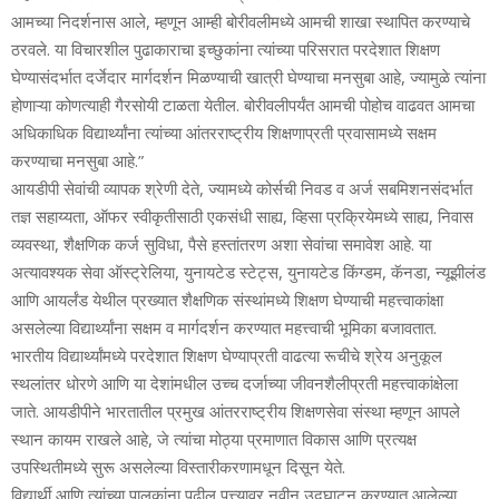
आमच्‍या निदर्शनास आले, म्‍हणून आम्‍ही बोरीवलीमध्‍ये आमची शाखा स्‍थापित करण्‍याचे
ठरवले. या विचारशील पुढाकाराचा इच्‍छुकांना त्‍यांच्‍या परिसरात परदेशात शिक्षण
घेण्‍यासंदर्भात दर्जेदार मार्गदर्शन मिळण्‍याची खात्री घेण्‍याचा मनसुबा आहे, ज्‍यामुळे त्‍यांना
होणाऱ्या कोणत्‍याही गैरसोयी टाळता येतील. बोरीवलीपर्यंत आमची पोहोच वाढवत आमचा
अधिकाधिक विद्यार्थ्‍यांना त्‍यांच्‍या आंतरराष्‍ट्रीय शिक्षणाप्रती प्रवासामध्‍ये सक्षम
करण्‍याचा मनसुबा आहे.”
आयडीपी सेवांची व्‍यापक श्रेणी देते, ज्‍यामध्‍ये कोर्सची निवड व अर्ज स‍बमिशनसंदर्भात
तज्ञ सहाय्यता, ऑफर स्‍वीकृतीसाठी एकसंधी साह्य, व्हिसा प्रक्रियेमध्‍ये साह्य, निवास
व्‍यवस्‍था, शैक्षणिक कर्ज सुविधा, पैसे हस्‍तांतरण अशा सेवांचा समावेश आहे. या
अत्‍यावश्‍यक सेवा ऑस्‍ट्रेलिया, युनायटेड स्‍टेट्स, युनायटेड किंग्‍डम, कॅनडा, न्‍यूझीलंड
आणि आयर्लंड येथील प्रख्‍यात शैक्षणिक संस्‍थांमध्‍ये शिक्षण घेण्‍याची महत्त्वाकांक्षा
असलेल्‍या विद्यार्थ्‍यांना सक्षम व मार्गदर्शन करण्‍यात महत्त्वाची भूमिका बजावतात.
भारतीय विद्यार्थ्‍यांमध्‍ये परदेशात शिक्षण घेण्‍याप्रती वाढत्‍या रूचीचे श्रेय अनुकूल
स्‍थलांतर धोरणे आणि या देशांमधील उच्‍च दर्जाच्‍या जीवनशैलीप्रती महत्त्वाकांक्षेला
जाते. आयडीपीने भारतातील प्रमुख आंतरराष्‍ट्रीय शिक्षणसेवा संस्‍था म्‍हणून आपले
स्‍थान कायम राखले आहे, जे त्‍यांचा मोठ्या प्रमाणात विकास आणि प्रत्‍यक्ष
उपस्थितीमध्‍ये सुरू असलेल्‍या विस्‍तारीकरणामधून दिसून येते.
विद्यार्थी आणि त्‍यांच्‍या पालकांना पुढील पत्त्यावर नवीन उद्घाटन करण्‍यात आलेल्‍या