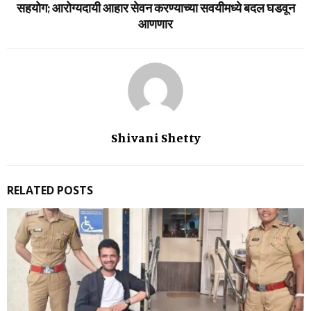
सहयोग; आरोग्‍यदायी आहार सेवन करण्‍याच्‍या सवयीमध्‍ये बदल घडवून
आणणार
Shivani Shetty
RELATED POSTS