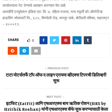
कार्यालयाला भेट देण्‍याचे आवाहन करण्‍यात येत आहे:
आयडीपी एज्‍युकेशन इंडिया प्रा. लि. ७, पहिला मजला, भव्‍य स्‍फूर्ती को-ऑपरेटिव्‍ह
हाऊसिंग सोसायटी लि., ६२०, शिम्‍पोली रोड, कस्‍तुर पार्क, बोरीवली पश्चिम, महाराष्‍ट्र
– ४०००९२.
SHARE
0
PREVIOUS POST
टाटा मोटर्सतर्फे टॉप ऑफ द लाइन प्रायमा व्हीएक्स टिपरची डिलिव्हरी
सुरू
NEXT POST
इटफिट (EatFit) आणि एचआरएक्‍स बाय ऋतिक रोशन (HRX by
Hrithik Roshan) यांनी एचआरएक्‍स कॅफे सुरू करण्‍यासाठी केला