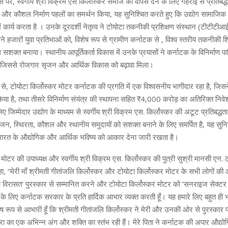
 परे, स्वर्गीय श्री विक्रम एस किर्लोस्कर समाज को वापस देने के लिए गहराई से प्रतिबद्ध 
और कौशल निर्माण पहलों का समर्थन किया, यह सुनिश्चित करते हुए कि उद्योग सामाजिक 
में कार्य करता है । उनके दूरदर्शी नेतृत्व ने टोयोटा तकनीकी प्रशिक्षण संस्थान (टीटीटीआई
सने हजारों युवा प्रतिभाओं को, विशेष रूप से ग्रामीण कर्नाटक से , विश्व स्तरीय तकनीकी 
सशक्त बनाया। स्थानीय आपूर्तिकर्ता विकास में उनके प्रयासों ने कर्नाटक के विनिर्माण पा
 जिससे रोजगार सृजन और आर्थिक विकास को बढ़ावा मिला।
ं से, टोयोटा किर्लोस्कर मोटर कर्नाटक की प्रगति में एक विश्वसनीय भागीदार रहा है, ज
िया है, तथा तीसरे विनिर्माण संयंत्र की स्थापना सहित ₹4,000 करोड़ का अतिरिक्त निवे
 लिए जिम्मेदार उद्योग के माध्यम से स्वर्गीय श्री विक्रम एस. किर्लोस्कर की अटूट प्रतिबद्धता
जन, स्थिरता, कौशल और स्थानीय समुदायों को सशक्त बनाने के लिए समर्पित है, यह सुनि
भारत के औद्योगिक और आर्थिक भविष्य को आकार देना जारी रखता है।
 मोटर की उपाध्यक्ष और स्वर्गीय श्री विक्रम एस. किर्लोस्कर की पुत्री सुश्री मानसी एन.
हा, “मेरी माँ श्रीमती गीतांजलि किर्लोस्कर और टोयोटा किर्लोस्कर मोटर के सभी लोगों की 
क विरासत’ पुरस्कार से सम्मानित करने और टोयोटा किर्लोस्कर मोटर को ‘सनराइज सेक्टर 
 के लिए कर्नाटक सरकार के प्रति हार्दिक आभार व्यक्त करती हूँ। यह हमारे लिए बहुत ही 
िशेष रूप से आभारी हूँ कि श्रीमती गीतांजलि किर्लोस्कर ने मेरी और उनकी ओर से पुरस्कार प्र
ात्रा का एक अभिन्न अंग और शक्ति का स्तंभ रही हैं। मेरे पिता ने कर्नाटक की अपार औद्योगि