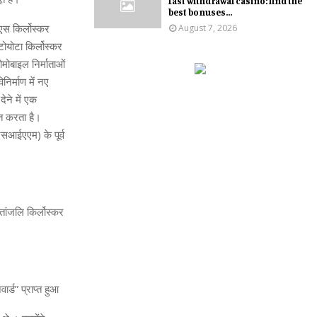
fast withdrawal casino: find the
best bonuses...
 एस किर्लोस्कर
August 7, 2026
टोयोटा किर्लोस्कर
ोमोबाइल निर्माताओं
िर्माण में नए
ेने में एक
ित करता है।
एसआईएएम) के पूर्व
ीतांजलि किर्लोस्कर
र्ड” प्राप्त हुआ