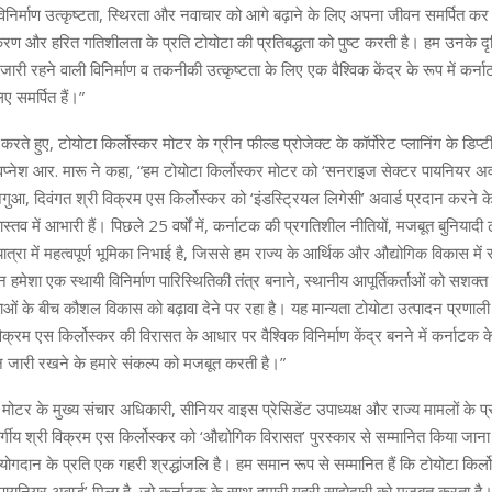
 विनिर्माण उत्कृष्टता, स्थिरता और नवाचार को आगे बढ़ाने के लिए अपना जीवन समर्पित कर
ीकरण और हरित गतिशीलता के प्रति टोयोटा की प्रतिबद्धता को पुष्ट करती है। हम उनके द
जारी रहने वाली विनिर्माण व तकनीकी उत्कृष्टता के लिए एक वैश्विक केंद्र के रूप में कर्
ए समर्पित हैं।”
ते हुए, टोयोटा किर्लोस्कर मोटर के ग्रीन फील्ड प्रोजेक्ट के कॉर्पोरेट प्लानिंग के डिप्टी
्वप्नेश आर. मारू ने कहा, “हम टोयोटा किर्लोस्कर मोटर को ‘सनराइज सेक्टर पायनियर अवार
ुआ, दिवंगत श्री विक्रम एस किर्लोस्कर को ‘इंडस्ट्रियल लिगेसी’ अवार्ड प्रदान करने 
स्तव में आभारी हैं। पिछले 25 वर्षों में, कर्नाटक की प्रगतिशील नीतियों, मजबूत बुनियाद
यात्रा में महत्वपूर्ण भूमिका निभाई है, जिससे हम राज्य के आर्थिक और औद्योगिक विकास में 
यान हमेशा एक स्थायी विनिर्माण पारिस्थितिकी तंत्र बनाने, स्थानीय आपूर्तिकर्ताओं को सशक्
वाओं के बीच कौशल विकास को बढ़ावा देने पर रहा है। यह मान्यता टोयोटा उत्पादन प्रणाली (
विक्रम एस किर्लोस्कर की विरासत के आधार पर वैश्विक विनिर्माण केंद्र बनने में कर्नाटक 
दान जारी रखने के हमारे संकल्प को मजबूत करती है।”
 मोटर के मुख्य संचार अधिकारी, सीनियर वाइस प्रेसिडेंट उपाध्यक्ष और राज्य मामलों के प्
वर्गीय श्री विक्रम एस किर्लोस्कर को ‘औद्योगिक विरासत’ पुरस्कार से सम्मानित किया जा
ोगदान के प्रति एक गहरी श्रद्धांजलि है। हम समान रूप से सम्मानित हैं कि टोयोटा किर्
ायनियर अवार्ड’ मिला है, जो कर्नाटक के साथ हमारी गहरी साझेदारी को मजबूत करता है।