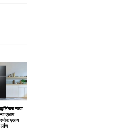
कूलिंगला नव्‍या
ऱ्या एआय
 बीस्‍पोक एआय
 लाँच