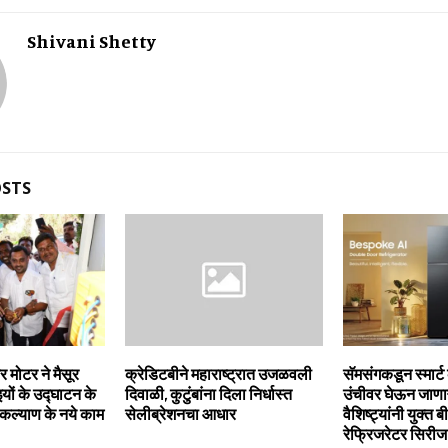
Shivani Shetty
OSTS
र मोटर ने मैसूर
क्रेडिटबीने महाराष्ट्रात उजळवली
सॅमसंगकडून स्‍मार्ट 
यों के उद्घाटन के
दिवाळी, कुटुंबांना दिला निर्धास्त
उंचीवर घेऊन जाणा
कल्याण के नये काम
सेलीब्रेशनचा आधार
वैशिष्‍ट्यांनी युक्‍त
रेफ्रिजरेटर सिरीज