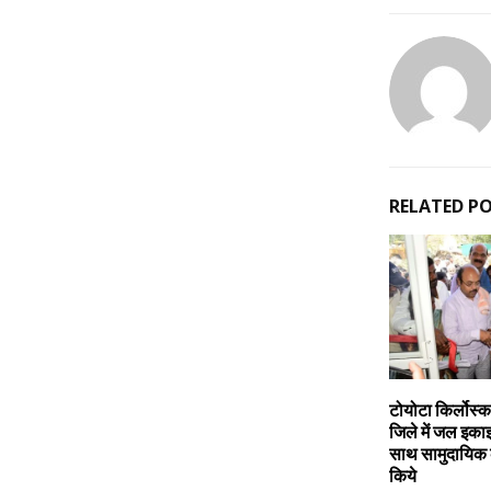
RELATED P
टोयोटा किर्लोस्क
जिले में जल इकाइ
साथ सामुदायिक 
किये