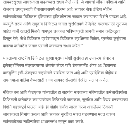
सायबरसुरक्षा जागरूकता वाढवण्यास सक्षम केले आहे, जे आमची जीवन कौशल्‍ये आणि
रोजगार उपक्रमाशी विनासायासपणे संलग्‍न आहे. सायबर सेफ इंडिया मोहीम
सर्वसमावेशक डिजिटल इंडियाच्या दृष्टिकोनाला साकार करण्याच्या दिशेने पाऊल आहे,
ज्यामुळे तरुण आणि समुदाय डिजिटल जगात सुरक्षितपणे नेव्हिगेट करण्यासाठी सुसज्ज
आहेत याची खात्री मिळते. यामधून उज्‍ज्‍वल भविष्याप्रती आमची समान कटिबद्धता
दिसून येते, जेथे डिजिटल प्रवेशामधून डिजिटल सुरक्षितता मिळेल, प्रत्येक कुटुंबाला
वाढत्या कनेक्टेड जगात प्रगती करण्‍यास सक्षम करेल.”
भारताच्या राष्ट्रीय डिजिटल सुरक्षा प्राधान्यांशी सुसंगत हा उपक्रम संचार व
इलेक्ट्रॉनिक्स मंत्रालयाच्या अंतर्गत सेंटर फॉर डेव्हलपमेंट ऑफ अॅडवान्स्ड
कम्प्युटिंग (सी-डॅक)च्या सहयोगाने राबविला जात आहे आणि प्रादेशिक पोहोच व
समन्वयाला पाठिंबा देण्यासाठी राज्य सायबर सेल्सशी देखील संलग्‍न असेल.
मॅजिक बस आणि फेडएक्स यांच्यातील हा सहयोग भारताच्या भविष्यातील कर्मचारीवर्गाला
डिजिटली कनेक्टेड करण्‍यासोबत डिजिटली जागरूक, सुरक्षित आणि स्थिर बनवण्याच्या
दिशेने महत्त्वपूर्ण पाऊल आहे. ही मोहीम सर्वात जास्त गरज असलेल्या ठिकाणी
जागरूकता निर्माण करून आणि सायबर सुरक्षित भारत घडवण्यास मदत करून
सर्वसमावेशक नाविन्‍यतेचा आधारस्तंभ म्हणून काम करते.