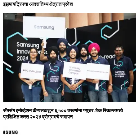
इझमायट्रिपचा आदरातिथ्‍य क्षेत्रात प्रवेश
सॅमसंग इनोव्‍हेशन कॅम्‍पसकडून ३,५०० तरूणांना फ्यूचर-टेक स्किल्‍समध्‍ये
प्रशिक्षित करत २०२४ प्रोग्रामचे समापन