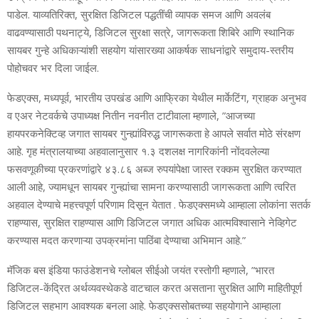
पाडेल. याव्यतिरिक्‍त, सुरक्षित डिजिटल पद्धतींची व्यापक समज आणि अवलंब
वाढवण्यासाठी पथनाट्ये, डिजिटल सुरक्षा सत्रे, जागरूकता शिबिरे आणि स्थानिक
सायबर गुन्हे अधिकाऱ्यांशी सहयोग यांसारख्या आकर्षक साधनांद्वारे समुदाय-स्तरीय
पोहोचवर भर दिला जाईल.
फेडएक्स, मध्यपूर्व, भारतीय उपखंड आणि आफ्रिका येथील मार्केटिंग, ग्राहक अनुभव
व एअर नेटवर्कचे उपाध्यक्ष नितीन नवनीत टाटीवाला म्हणाले, ”आजच्या
हायपरकनेक्टिव्ह जगात सायबर गुन्ह्यांविरुद्ध जागरूकता हे आपले सर्वात मोठे संरक्षण
आहे. गृह मंत्रालयाच्या अहवालानुसार १.३ दशलक्ष नागरिकांनी नोंदवलेल्या
फसवणूकीच्या प्रकरणांद्वारे ४३.८६ अब्ज रुपयांपेक्षा जास्त रक्‍कम सुरक्षित करण्यात
आली आहे, ज्‍यामधून सायबर गुन्ह्यांचा सामना करण्यासाठी जागरूकता आणि त्वरित
अहवाल देण्याचे महत्त्वपूर्ण परिणाम दिसून येतात . फेडएक्समध्‍ये आम्‍हाला लोकांना सतर्क
राहण्यास, सुरक्षित राहण्यास आणि डिजिटल जगात अधिक आत्मविश्वासाने नेव्हिगेट
करण्यास मदत करणाऱ्या उपक्रमांना पाठिंबा देण्याचा अभिमान आहे.”
मॅजिक बस इंडिया फाउंडेशनचे ग्लोबल सीईओ जयंत रस्तोगी म्हणाले, ”भारत
डिजिटल-केंद्रित अर्थव्यवस्थेकडे वाटचाल करत असताना सुरक्षित आणि माहितीपूर्ण
डिजिटल सहभाग आवश्यक बनला आहे. फेडएक्ससोबतच्या सहयोगाने आम्हाला