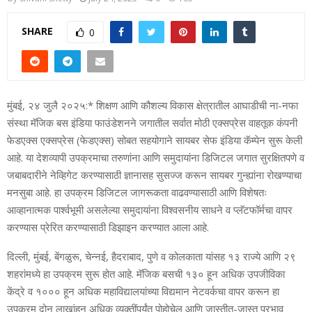
SHARE
0
मुंबई, २४ जुलै २०२५:* शिक्षण आणि कौशल्य विकास क्षेत्रातील आघाडीची ना-नफा
संस्था मॅजिक बस इंडिया फाउंडेशनने जगातील सर्वात मोठी एक्सप्रेस वाहतूक कंपनी
फेडएक्स एक्सप्रेस (फेडएक्स) सोबत सहयोगाने सायबर सेफ इंडिया कॅम्पेन सुरू केली
आहे. या देशव्‍यापी उपक्रमाचा तरुणांना आणि समुदायांना डिजिटल जगात सुरक्षितपणे व
जबाबदारीने नेव्हिगेट करण्यासाठी ज्ञानासह सुसज्ज करून सायबर गुन्ह्यांना रोखण्‍याचा
मनसुबा आहे. हा उपक्रम डिजिटल जागरूकता वाढवण्यासाठी आणि विशेषतः
आव्हानात्मक पार्श्वभूमी असलेल्या समुदायांना विश्वसनीय साधने व प्लॅटफॉर्मचा वापर
करण्यास प्रेरित करण्यासाठी डिझाइन करण्‍यात आला आहे.
दिल्ली, मुंबई, बेंगळुरू, चेन्‍नई, हैदराबाद, पुणे व कोलकाता यांसह १३ राज्ये आणि २९
शहरांमध्ये हा उपक्रम सुरू होत आहे. मॅजिक बसची १३० हून अधिक उपजीविका
केंद्रे व १००० हून अधिक महाविद्यालयांच्या विद्यमान नेटवर्कचा वापर करून हा
उपक्रम दोन लाखांहून अधिक व्यक्तींपर्यंत पोहोचेल आणि जास्तीत-जास्त प्रभाव