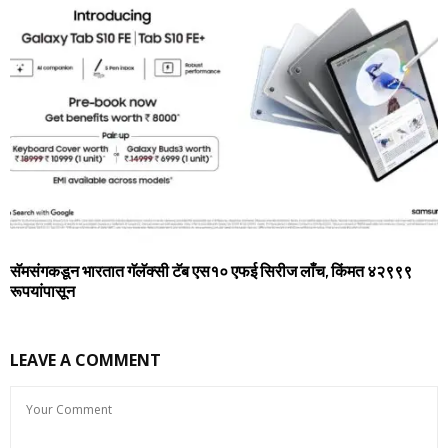
सॅमसंगकडून भारतात गॅलॅक्‍सी टॅब एस१० एफई सिरीज लाँच, किंमत ४२९९९
रूपयांपासून
LEAVE A COMMENT