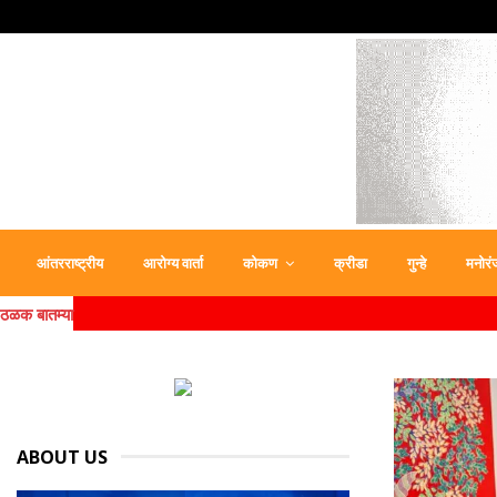
आंतरराष्ट्रीय
आरोग्य वार्ता
कोकण
क्रीडा
गुन्हे
मनोरं
ठळक बातम्या
ABOUT US