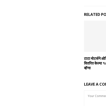
RELATED P
टाटा मोटर्सने 
वितरित केल्‍या १
व्‍हॅन्‍स
LEAVE A C