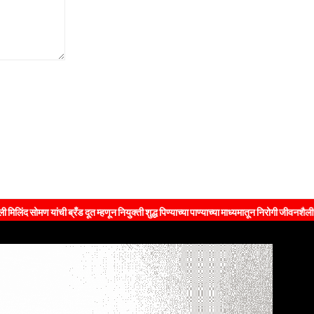
रँड दूत म्हणून नियुक्ती शुद्ध पिण्याच्या पाण्याच्या माध्यमातून निरोगी जीवनशैलीचा संदेश जनतेपर्यं