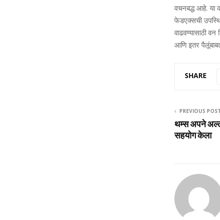
वचनबद्ध आहे. या 
फेडएक्सची उपस्थि
वाढवण्यासाठी वन डि
आणि इतर पैलूंबाबतच
SHARE
PREVIOUS POS
थम्‍स अपने अल्‍
सहयोग केला