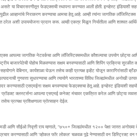
सते’ या विचारसरणीतून फेडएक्सची स्थापना करण्यात आली होती. इन्व्हेस्ट इंडियाशी 
ंपुढील आव्हानांचे निराकरण करण्याचा आमचा हेतू आहे. आम्ही त्यांना जागतिक लॉजिस्टिक्
युक्त ठरेल अशी उपाययोजना प्रदान करू. आम्ही एकत्र मिळून निर्यातीला आणि शाश्वत आर्थि
फेडएक्स आपल्या जागतिक नेटवर्कचा आणि लॉजिस्टिक्समधील कौशल्याचा उपयोग छोट्या आणि 
ट्रीय बाजारपेठेची पोहोच मिळवण्यास सक्षम बनवण्यासाठी आणि शिपिंग प्रक्रिया सुरळीत 
्या सहयोगाने वेबिनार, कार्यशाळा घेऊन तसेच काही प्रत्यक्ष इव्हेंट योजून कारागिरांसाठी ब्रॅं
त्पादनाची गुणवत्ता सुधारण्याचा आणि त्यायोगे भारताच्या विविध जिल्ह्यांमधील अनोखी उत्पा
ादर करण्यासाठी एसएमईना सक्षम बनवण्याचा फेडएक्सचा हेतू आहे. इन्व्हेस्ट इंडियाशी स
न प्रॉडक्ट क्लस्टर्सना आपल्या एसएमई कनेक्ट मंचावर एकत्रित करेल आणि छोट्या व्यवसाय
सेच प्रत्यक्ष प्रशिक्षणाला प्रोत्साहन देईल.
चे एमडी आणि सीईओ निवृत्ती राय म्हणाले, “७५०+ जिल्ह्यांमधील १२०० पेक्षा जास्त अनोख्या द
्रचार करण्यासाठी आणि ‘व्होकल फॉर लोकल’ चळवळ पुढे नेण्यासाठी वन डिस्ट्रिक्ट वन 