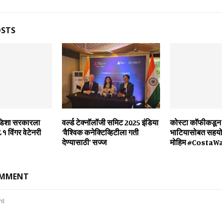
OSTS
ओडिशा सरकारला
वर्ल्ड टेक्नॉलॉजी समिट 2025 इंडिया
कोस्‍टा कॉफीकडून
८१ विंगर वेटेनरी
‘वैश्विक कनेक्टिव्हिटीला गती
भाटियासोबत सहयोग
देण्यासाठी’ सज्ज
मोहिम #CostaWa
OMMENT