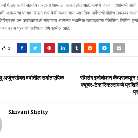
कामी फेडएक्सशी सहयोग करताना आम्हाला आनंद होत आहे. यामध्ये २२०+ देशांमध्ये आणि प्रा
ती असल्याचा फायदा घेऊन तेथे देशी व्यवसायांना जागतिक मार्केटची पोहोच उपलब्ध करून 
स्ट्रिक्ट वन प्रॉडक्टमध्ये नोंदण्यात आलेल्या स्थानिक उत्पादकांना पॅकेजिंग, शिपिंग, इन्व्ह
्या उत्तम प्रथांचे प्रशिक्षण देणे सामील आहे.”
0
T
लु अर्जुनसोबत वर्षातील सर्वात एपिक
सॅमसंग इनोव्‍हेशन कॅम्‍पसकडून
फ्यूचर-टेक स्किल्‍समध्‍ये प्रश
प्
Shivani Shetty