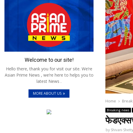
Welcome to our site!
Hello there, thank you for visit our site. We’re
Asian Prime News , we’re here to helps you to
latest News .
MORE ABOUT US
Home
Break
Breaking news
फेडएक्सच
by
Shivani Shett