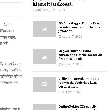
kiemelt játékossá?
August 7, 2026
0
2026-os Magyar Online Casino
्ट कंपनी
trendek: mire számíthatsz a
 इंडियासोबत
jövőben?
August 7, 2026
मिळवून देऊन,
देश आहे.
Magyar Online Casino
biztonságos játékélmény: Mit
érdemes tudni?
 व्हिजन आहे त्यास
August 7, 2026
देश आहे. स्थानिक
ागिरीतील वैविध्य
Veilig online gokken: hoe je
्रोत्साहन देतो
jouw casinobeleving kunt
beschermen
August 7, 2026
Online Pokies NZ security
कनेक्टेड) जग हे