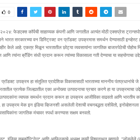
0
बर २०२४: फेडएक्स कॉर्पची साहाय्यक कंपनी आणि जगातील अत्यंत मोठी एक्सप्रेस ट्रान्सपोर
े भारत सरकारच्या वन डिस्ट्रिक्ट वन प्रॉडक्ट उपक्रमास समर्थन देण्यासाठी इन्व्हेस्ट
ाहीर केले आहे. एकत्र मिळून भारतातील छोट्या व्यवसायांना जागतिक बाजारपेठेची पोहोच 
वून आणि त्यांना ब्रॅंडिंग संधी प्रदान करून त्यांच्या विकासाला गती देण्याचा या सहयोगाचा उद्
 प्रॉडक्ट उपक्रम हा संतुलित प्रादेशिक विकासासाठी भारताच्या माननीय पंतप्रधानांचे जे
तातील प्रत्येक जिल्ह्यातील एका अनोख्या उत्पादनाचा प्रचार करणे हा या उपक्रमाचा उद्
उत्पादकांना व्यापक समर्थन प्रदान करून हा उपक्रम आजीविका वाढवतो आणि भारतीय कार
हा उपक्रम मेक इन इंडिया व्हिजनशी असलेली देशाची वचनबद्धता दर्शवितो, इनोव्हेशनला प
वसायिकांना जागतिक मंचावर स्पर्धा करण्यास सक्षम बनवतो.
्ट, इंडिया सबकॉन्टिनेन्ट आणि आफ्रिकाचे अध्यक्ष कामी विश्वनाथन म्हणाले, “जोडलेले (