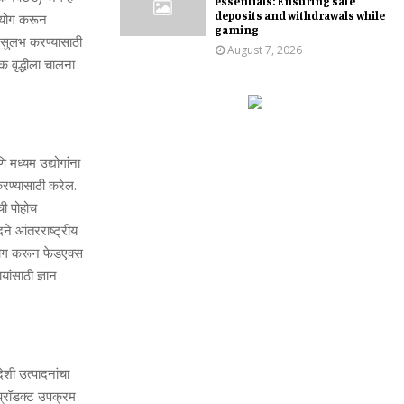
essentials: Ensuring safe
deposits and withdrawals while
सहयोग करून
gaming
स सुलभ करण्यासाठी
August 7, 2026
क वृद्धीला चालना
मध्यम उद्योगांना
करण्यासाठी करेल.
डची पोहोच
दने आंतरराष्ट्रीय
हयोग करून फेडएक्स
ांसाठी ज्ञान
ेशी उत्पादनांचा
प्रॉडक्ट उपक्रम