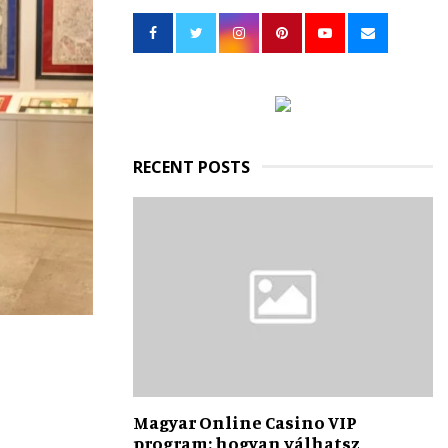
h
f
A
o
r
R
:
C
H
RECENT POSTS
Magyar Online Casino VIP
program: hogyan válhatsz