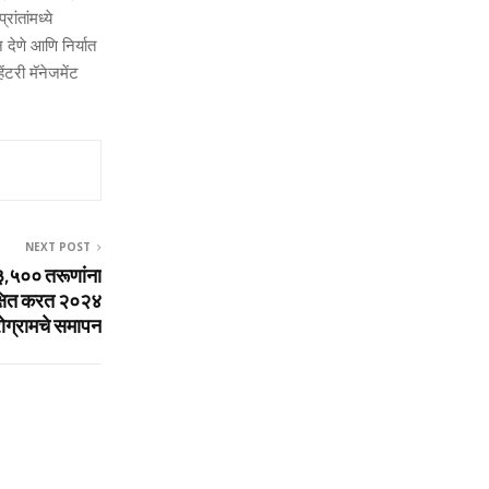
ंतांमध्ये
देणे आणि निर्यात
ेंटरी मॅनेजमेंट
NEXT POST
 ३,५०० तरूणांना
िक्षित करत २०२४
रोग्रामचे समापन