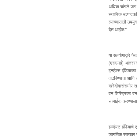
अधिक चांगले जग अ
स्थानिक उत्पादका
त्यांच्यासाठी उप
देत आहोत.”
या सहयोगाद्वारे 
(एसएमई) आंतरराष्
इन्व्हेस्ट इंडियाच
वाढविण्याचा आणि उ
खरेदीदारांसमोर स
वन डिस्ट्रिक्ट व
सामाईक करण्याला त
इन्व्हेस्ट इंडिया
जागतिक स्तरावर प