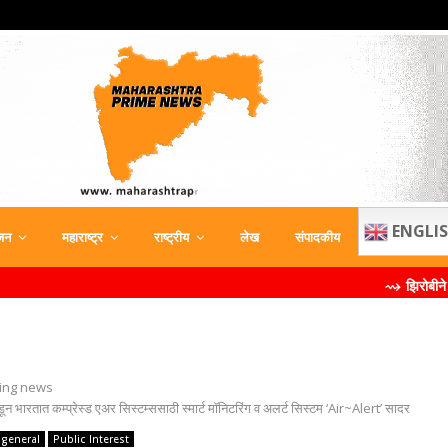
ENGLI
जन
महाराष्ट्र
राष्ट्रीय
लेख
संपादकीय
⇝ झिरोबीने केली मिलिंद सोमण
ing news
ून भारतात कम्‍प्रेस्‍ड एअर सिस्‍टम्‍ससाठी स्‍मार्ट मॉनिटरिंग व अलर्ट सिस्‍टम ‘Air~Alert’ सादर
general
Public Interest