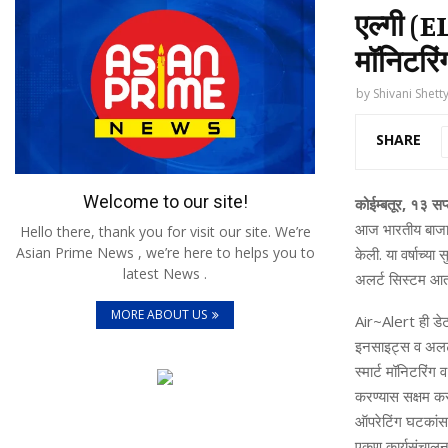
एल्‍गी (E
मॉनिटरिं
by
Shivani Shett
SHARE
Welcome to our site!
कोईम्‍बतूर
,
१३ सप्
आज भारतीय बाजार
Hello there, thank you for visit our site. We’re
Asian Prime News , we’re here to helps you to
केली. या वर्षाच्‍या
latest News .
अलर्ट सिस्‍टम आता
MORE ABOUT US
Air~Alert
ही डेट
इनसाइट्स व अलर्ट
स्‍मार्ट मॉनिटरिंग
करण्‍यास सक्षम क
ऑपरेटिंग घटकांसह 
एकूण कार्यसंचालन