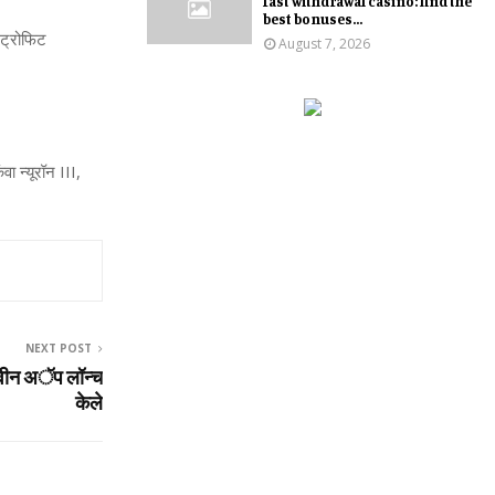
fast withdrawal casino: find the
best bonuses...
रिट्रोफिट
August 7, 2026
वा न्‍यूरॉन
III,
NEXT POST
े नवीन अॅप लॉन्च
केले