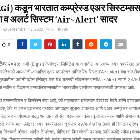
LGi) कडून भारतात कम्‍प्रेस्‍ड एअर सिस्‍टम्‍ससाठ
ग व अलर्ट सिस्‍टम ‘Air~Alert’ सादर
y
September 13, 2023
0
189
0
‍टेंबर २०२३:
एल्‍गी (
Elgi
) इक्पिमेण्‍ट्स लिमिटेड या जगातील अग्रगण्‍य एअर कम्‍प्रेसर उत
पेठेसाठी आयओटी-आधारित एअर कम्‍प्रेसर मॉनिटरिंग सिस्‍टम
‘
Air~Alert
‘
च्‍या सादरी
 सुरूवातीला जर्मनीमधील हॅनोव्‍हर मेसे येथे यशस्‍वी लाँचनंतर एल्‍गी
Air~Alert
स्‍मार्ट २४/७
 नवीन व विद्यमान इन्‍स्‍टॉलेशन्‍ससाठी
*
भारतातील एल्‍गीच्‍या ग्राहकांसाठी उपलब्‍ध आहे.
ा ट्रान्‍समिशन व विश्‍लेषण सेवा आहे
,
जी महत्त्वाच्‍या घटकांवर देखरेख ठेवते आणि वापरकर्त्
स् देते. या इनसाइट्ससह ग्राहक अपटाइम सुधारू शकतात आणि एअर कम्‍प्रेसर कार्यक्षम
 व डेटासह कार्यक्षमता वाढवू शकतात. ही सेवा ग्राहकांना वेळेत कृती करण्‍यास आणि संभाव्‍य फे
रते. तसेच
,
Air~Alert
एअर कम्‍प्रेसरवर दुरूनच २४/७ देखरेख ठेवते. ही सिस्‍टम ट्रेण्‍ड
डिस्‍चार्ज प्रेशर
,
ऑईल टेम्‍परेचर
,
व्‍हेरिएबल फ्रिक्‍वेन्‍सी ड्राइव्‍ह (व्‍हीएफडी) स्‍पीड (ब
 वेळ
,
ट्रिप्‍स यांबाबत माहिती देते. तसेच जगात कुठेही दूरून उपलब्‍ध असलेल्‍या लाइव्‍ह 