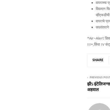
वापराच्‍या
विद्यमान फि
व्‍हीएफडी
वापराचे प्र
कालांतराने
*
Air~Alert
डिव
III+
,
किंवा
IV
कंट
SHARE
PREVIOUS POS
झी5 इंटेलिजन्
अहवाल