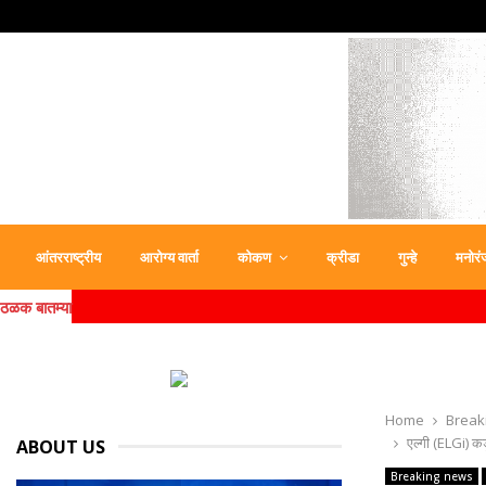
आंतरराष्ट्रीय
आरोग्य वार्ता
कोकण
क्रीडा
गुन्हे
मनोरं
ठळक बातम्या
Home
Break
एल्‍गी (ELGi) कड
ABOUT US
Breaking news