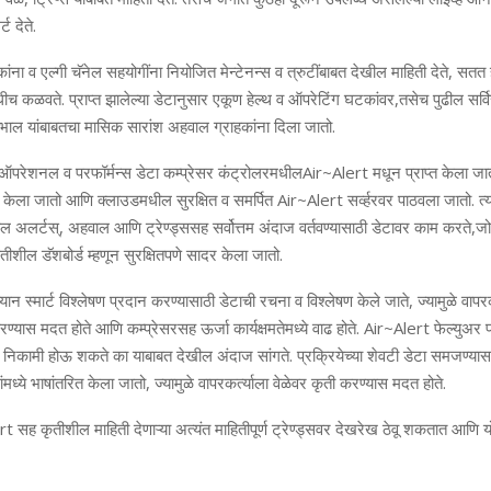
ट देते.
ांना व एल्‍गी चॅनेल सहयोगींना नियोजित मेन्‍टेनन्‍स व त्रुटींबाबत देखील माहिती देते
,
सतत ह
ीच कळवते. प्राप्‍त झालेल्‍या डेटानुसार एकूण हेल्‍थ व ऑपरेटिंग घटकांवर
,
तसेच पुढील सर
ेखभाल यांबाबतचा मासिक सारांश अहवाल ग्राहकांना दिला जातो.
भात ऑपरेशनल व परफॉर्मन्‍स डेटा कम्‍प्रेसर कंट्रोलरमधील
Air~Alert
मधून प्राप्‍त केला जा
ित केला जातो आणि क्लाउडमधील सुरक्षित व समर्पित
Air~Alert
सर्व्हरवर पाठवला जातो
.
त्
ील अलर्टस्
,
अहवाल आणि ट्रेण्‍ड्ससह सर्वोत्तम अंदाज वर्तवण्‍यासाठी डेटावर काम करते
,
जो
तीशील डॅशबोर्ड म्‍हणून सुरक्षितपणे सादर केला जातो.
म्‍यान स्‍मार्ट विश्‍लेषण प्रदान करण्‍यासाठी डेटाची रचना व विश्‍लेषण केले जाते
,
ज्‍यामुळे वापर
्‍यास मदत होते आणि कम्‍प्रेसरसह ऊर्जा कार्यक्षमतेमध्‍ये वाढ होते.
Air~Alert
फेल्युअर प
यात निकामी होऊ शकते का याबाबत देखील अंदाज सांगते. प्रक्रियेच्‍या शेवटी डेटा समजण्‍
मध्‍ये भाषांतरित केला जातो
,
ज्‍यामुळे वापरकर्त्‍याला वेळेवर कृती करण्‍यास मदत होते.
rt
सह कृतीशील माहिती देणाऱ्या अत्‍यंत माहितीपूर्ण ट्रेण्‍ड्सवर देखरेख ठेवू शकतात आणि य