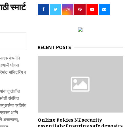
h
ी स्‍मार्ट
f
A
o
r
R
:
C
H
RECENT POSTS
्‍पादक कंपनीने
करणाची घोषणा
 रिमोट मॉनिटरिंग व
‍यांना कृतीशील
तेशी संबंधित
ल्युअर्सना प्रतिबंध
 ग्राफ्स आणि
Online Pokies NZ security
सवले असल्‍यास)
,
essentials: Ensuring safe deposits
ऑनलाइन