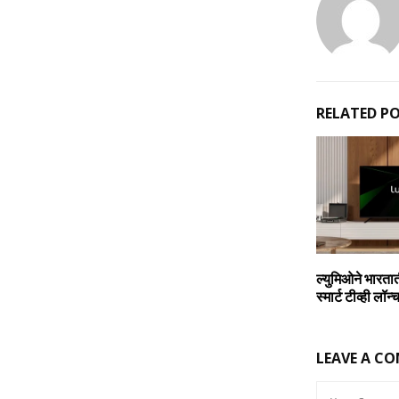
RELATED P
ल्‍युमिओने भारता
स्मार्ट टीव्ही लॉन्
LEAVE A C