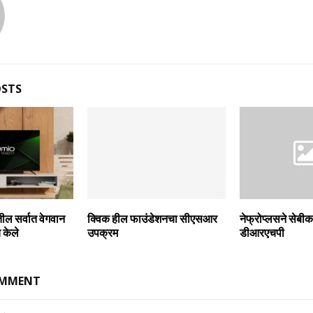
OSTS
तील सर्वात वेगवान
क्विक हील फाउंडेशनचा सीएसआर
नेफ्रोप्लसने सेबी
च केले
उपक्रम
डीआरएचपी
OMMENT