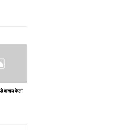
कडे दाखल केला