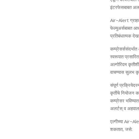
इंटरफेसबाबत अलर्
Air~Alert
ग्राहक
फेल्युअर्सबाबत आध
प्रतिबंधात्‍मक द
कम्‍प्रेसर्ससंदर्
स्‍वरूपात प्रसार
अल्गोरिदम कृतीश
वाचण्‍यास सुलभ कृ
संपूर्ण प्रक्रियेदर
कृतींचे नियोजन करण
कम्‍प्रेसर भविष्‍
अलर्टस् व अहवालां
एल्‍गीच्‍या
Air~Ale
शकतात
,
जसे: