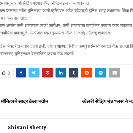
 प्रमाणानुसार ऑपरेटिंग प्रेशर बॅण्‍ड ऑप्टिमाइज करू शकतात.
क्‍स केलेल्‍या स्‍पीट युनिटच्‍या जागी व्‍हेरिएबल स्‍पीड व्‍हीएफडी युनिट बसवू शकतात/ किंवा 
ची भर करू शकतात.
माण अत्‍यंत कमी असल्‍यास ऊर्जा कार्यक्षम
,
कमी आकाराचा कम्‍प्रेसर प्रदान करू शकतात.
 सर्वाधिक वापरामुळे अनपेक्षित बदल झाल्‍यास लीक (गळती) ओळखू शकतात.
ाईस फॅक्‍टरीत नवीन एल्‍गी ईजी
,
एबी व ओएफ सिरीज कम्‍प्रेसर्समध्‍ये बसवता येऊ शकतो किं
्रोलरसह युनिट्सवर रेट्रोफिट करता येऊ शकतो.
0
T
स मॉनिटरने सादर केला नवीन
ज्वेलरी सेव्हिंग मंच ‘प्लस’न
Shivani Shetty