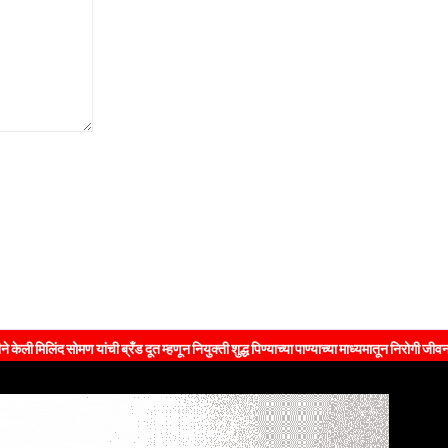
मण यांची ब्रँड दूत म्हणून नियुक्ती शुद्ध पिण्याच्या पाण्याच्या माध्यमातून निरोगी जीवनशैलीचा संदे