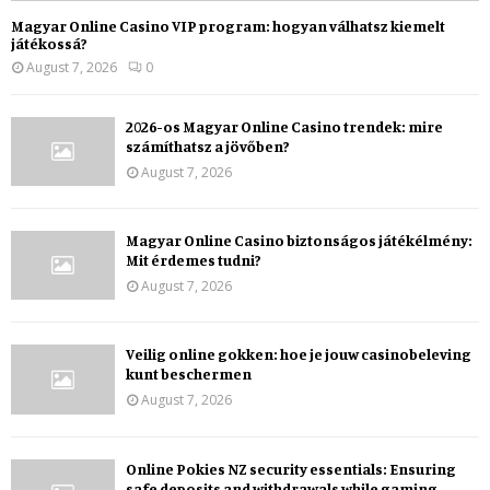
Magyar Online Casino VIP program: hogyan válhatsz kiemelt
játékossá?
August 7, 2026
0
2026-os Magyar Online Casino trendek: mire
számíthatsz a jövőben?
August 7, 2026
Magyar Online Casino biztonságos játékélmény:
Mit érdemes tudni?
August 7, 2026
Veilig online gokken: hoe je jouw casinobeleving
kunt beschermen
August 7, 2026
Online Pokies NZ security essentials: Ensuring
safe deposits and withdrawals while gaming