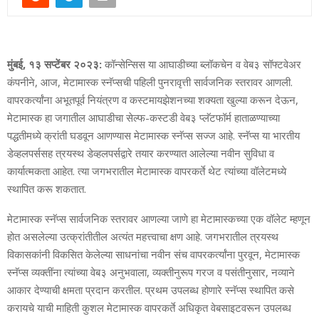
मुंबई, १३ सप्टेंबर २०२३:
कॉन्सेन्सिस या आघाडीच्या ब्लॉकचेन व वेब३ सॉफ्टवेअर
कंपनीने, आज, मेटामास्क स्नॅप्सची पहिली पुनरावृत्ती सार्वजनिक स्तरावर आणली.
वापरकर्त्यांना अभूतपूर्व नियंत्रण व कस्टमायझेशनच्या शक्यता खुल्या करून देऊन,
मेटामास्क हा जगातील आघाडीचा सेल्फ-कस्टडी वेब३ प्लॅटफॉर्म हाताळण्याच्या
पद्धतीमध्ये क्रांती घडवून आणण्यास मेटामास्क स्नॅप्स सज्ज आहे. स्नॅप्स या भारतीय
डेव्हलपर्ससह त्रयस्थ डेव्हलपर्सद्वारे तयार करण्यात आलेल्या नवीन सुविधा व
कार्यात्मकता आहेत. त्या जगभरातील मेटामास्क वापरकर्ते थेट त्यांच्या वॉलेटमध्ये
स्थापित करू शकतात.
मेटामास्क स्नॅप्स सार्वजनिक स्तरावर आणल्या जाणे हा मेटामास्कच्या एक वॉलेट म्हणून
होत असलेल्या उत्क्रांतीतील अत्यंत महत्त्वाचा क्षण आहे. जगभरातील त्रयस्थ
विकासकांनी विकसित केलेल्या साधनांचा नवीन संच वापरकर्त्यांना पुरवून, मेटामास्क
स्नॅप्स व्यक्तींना त्यांच्या वेब३ अनुभवाला, व्यक्तीनुरूप गरज व पसंतीनुसार, नव्याने
आकार देण्याची क्षमता प्रदान करतील. प्रथम उपलब्ध होणारे स्नॅप्स स्थापित कसे
करायचे याची माहिती कुशल मेटामास्क वापरकर्ते अधिकृत वेबसाइटवरून उपलब्ध