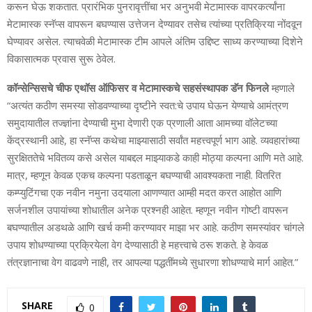
करून घेऊ शकतात. प्रारंभिक पुनरावृत्तींचा भर अनुभवी मेटामास्क वापरकर्त्यांना
मेटामास्क स्नॅप्स वापरून बघण्यास उत्तेजन देण्यावर तसेच त्यांच्या प्रतिक्रिया नोंदवून
घेण्यावर असेल. त्याचवेळी मेटामास्क टीम आपले अंतिम उद्दिष्ट साध्य करण्याच्या दिशेने
विकासात्मक प्रवास सुरू ठेवेल.
कॉन्सेन्सिसचे चीफ एथॉस ऑफिसर व मेटामास्कचे सहसंस्थापक डॅन फिनले
म्हणाले
“अत्यंत कठीण समस्या सोडवण्याच्या दृष्टीने स्वत:चे उपाय घेऊन येण्याचे आमंत्रण
समुदायातील तज्ज्ञांना देण्याची मुभा देणारी एक प्रणाली आता आमच्या वॉलेटच्या
केंद्रस्थानी आहे, हा स्नॅप्स कथेचा माझ्यासाठी सर्वांत महत्त्वपूर्ण भाग आहे. व्यवहारांच्या
सुरक्षिततेचे भवितव्य कसे असेल याबद्दल माझ्याकडे काही मोठ्या कल्पना आणि मते आहे.
मात्र, म्हणून केवळ एकच कल्पना पडताळून बघण्याची आवश्यकता नाही. वितरित
कम्प्युटिंगचा एक नवीन नमुना उदयाला आणण्यात आम्ही मदत करत आहोत आणि
सर्जनशील उपायांच्या शोधातील अनेक प्रश्नही आहेत. म्हणून नवीन गोष्टी वापरून
बघण्यातील अडथळे आणि खर्च कमी करण्यावर माझा भर आहे. कठीण समस्यांवर चांगले
उपाय शोधण्याच्या प्रक्रियेला वेग देण्यासाठी हे महत्त्वाचे ठरू शकते. हे केवळ
तंत्रज्ञानाचा वेग वाढवणे नाही, तर आपल्या पद्धतींमध्ये सुधारणा शोधण्याचे मार्ग आहेत.”
SHARE
0