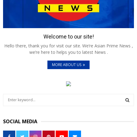
Welcome to our site!
Hello there, thank you for visit our site. We’re Asian Prime News ,
we’re here to helps you to latest News .
MORE ABOUT US
S
e
a
S
r
SOCIAL MEDIA
c
E
h
f
A