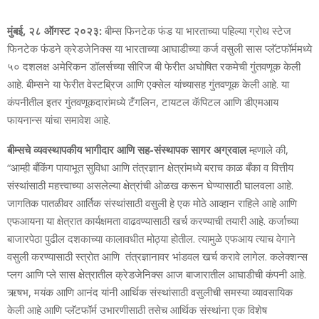
मुंबई, २८ ऑगस्ट २०२३:
बीम्स फिनटेक फंड या भारताच्या पहिल्या ग्रोथ स्टेज
फिनटेक फंडने क्रेडजेनिक्स या भारताच्या आघाडीच्या कर्ज वसुली सास प्लॅटफॉर्ममध्ये
५० दशलक्ष अमेरिकन डॉलर्सच्या सीरिज बी फेरीत अघोषित रकमेची गुंतवणूक केली
आहे. बीम्सने या फेरीत वेस्टब्रिज आणि एक्सेल यांच्यासह गुंतवणूक केली आहे. या
कंपनीतील इतर गुंतवणूकदारांमध्ये टँगलिन, टायटल कॅपिटल आणि डीएमआय
फायनान्स यांचा समावेश आहे.
बीम्सचे व्यवस्थापकीय भागीदार आणि सह-संस्थापक सागर अग्रवाल
म्हणाले की,
“आम्ही बँकिंग पायाभूत सुविधा आणि तंत्रज्ञान क्षेत्रांमध्ये बराच काळ बँका व वित्तीय
संस्थांसाठी महत्त्वाच्या असलेल्या क्षेत्रांची ओळख करून घेण्यासाठी घालवला आहे.
जागतिक पातळीवर आर्तिक संस्थांसाठी वसुली हे एक मोठे आव्हान राहिले आहे आणि
एफआयना या क्षेत्रात कार्यक्षमता वाढवण्यासाठी खर्च करण्याची तयारी आहे. कर्जाच्या
बाजारपेठा पुढील दशकाच्या कालावधीत मोठ्या होतील. त्यामुळे एफआय त्याच वेगाने
वसुली करण्यासाठी स्त्रोत आणि तंत्रज्ञानावर भांडवल खर्च करावे लागेल. कलेक्शन्स
प्लग आणि प्ले सास क्षेत्रातील क्रेडजेनिक्स आज बाजारातील आघाडीची कंपनी आहे.
ऋषभ, मयंक आणि आनंद यांनी आर्थिक संस्थांसाठी वसुलीची समस्या व्यावसायिक
केली आहे आणि प्लॅटफॉर्म उभारणीसाठी तसेच आर्थिक संस्थांना एक विशेष