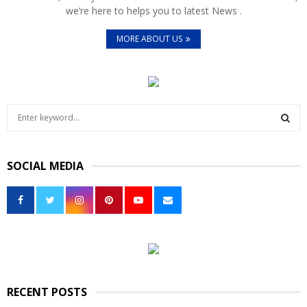
we’re here to helps you to latest News .
MORE ABOUT US
S
e
a
S
r
SOCIAL MEDIA
c
E
h
f
A
o
r
R
:
C
H
RECENT POSTS