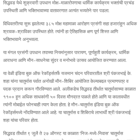
सिद्धवड येथे शुक्रवारी उपधान मोक्ष–माळारोपणाचा धार्मिक कार्यक्रम भक्तांची प्रचंड
उपस्थिती आणि भक्तिभावाच्या वातावरणात अत्यंत भव्यतेने पार पडला.
विधिवतरीत्या सुरू झालेल्या ३८५ मोक्ष महामाळा आरोहण प्रसंगी सहा हजारांहून अधिक
श्रावक–श्राविका उपस्थित होते. त्यांनी हा ऐतिहासिक क्षण पूर्ण शिस्त आणि
भक्तिभावाने अनुभवला.
या मंगल प्रसंगी उपधान तपाच्या नियमांनुसार पारायण, पूर्णाहुती कार्यक्रम, धार्मिक
आराधना आणि मौन–साधनेचा सुंदर व मनोभावे उत्सव आयोजित करण्यात आला.
या वेळी इंडिया बुक ऑफ रेकॉर्ड्सतर्फे यजमान चंदन परिवारातील श्री पंकजभाई के.
शहा यांना चातुर्मास पर्वात अनोखी मौन–शिबिर आयोजित केल्याबद्दल प्रमाणपत्र व
पदक प्रदान करून गौरविण्यात आले. अलीकडेच सिद्धवड तीर्थात चातुर्मासाच्या काळात
११०० हून अधिक साधकांनी ५० दिवस मौनव्रत पाळले होते आणि या कालावधीत
त्यांनी मोबाईल फोनचाही त्याग केला होता. हे मौन–चातुर्मास इंडिया बुक ऑफ
रेकॉर्ड्समध्ये नोंदविण्यात आले आहे. या चातुर्मास व शिबिराचे लाभार्थी श्री पंकजभाई
शहा यांचा परिवार होता.
सिद्धवड तीर्थात ९ जुलै ते २७ ऑगस्ट या काळात ‘निज-मध्ये-निवास’ चातुर्मास