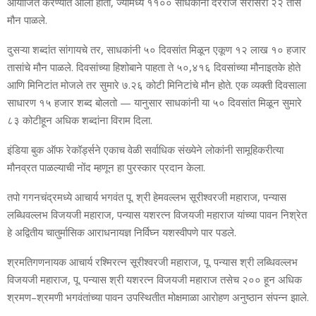
आयोजित करण्यात आला होता, ज्यामध्ये ११‍०० साधकांनी दररोज सरासरी २२ तास
मौन पाळले.
दुसऱ्या शब्दांत सांगायचे तर, साधकांनी ५० दिवसांत मिळून एकूण १२ लाख १० हजार
तासांचे मौन पाळले. दिवसांच्या हिशोबाने पाहता ते ५०,४१६ दिवसांच्या मौनाइतके होते
आणि मिनिटांत मोजले तर सुमारे ७.२६ कोटी मिनिटांचे मौन होते. एक व्यक्ती दिवसाला
साधारण १५ हजार शब्द बोलतो — यानुसार साधकांनी या ५० दिवसांत मिळून सुमारे
८३ कोटीहून अधिक शब्दांना विराम दिला.
इंडिया बुक ऑफ रेकॉर्ड्सने एकाच वेळी सर्वाधिक संख्येने लोकांनी सामूहिकरीत्या
मौनव्रत पाळल्याची नोंद म्हणून हा पुरस्कार प्रदान केला.
तपो गगनचंद्रमध्ये आचार्य भगवंत पू. श्री हेमवल्लभ सूरीश्वरजी महाराज, पन्यास
लब्धिवल्लभ विजयजी महाराज, पन्यास यशरत्न विजयजी महाराज यांच्या पावन निश्रेत
हे अद्वितीय चातुर्मासिक आराधनायज्ञ निर्विघ्न यशस्वीपणे पार पडले.
श्रमतिगणनायक आचार्य रश्मिरत्न सूरीश्वरजी महाराज, पू. पन्यास श्री लब्धिवल्लभ
विजयजी महाराज, पू. पन्यास श्री यशरत्न विजयजी महाराज तसेच २०० हून अधिक
श्रमण–श्रमणी भगवंतांच्या पावन उपस्थितीत मोक्षमाळा आरोहण अनुष्ठान संपन्न झाले.