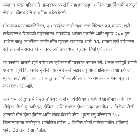
यजमान चंदन परिवाराने माळारोपण प्रसंगी सहा हजारांहून अधिक साधर्मिकांची भावपूर्ण
सेवा व भक्तिभावाने साधर्मिक भक्ति केली.
मोक्षमाळा प्रसंगाव्यतिरिक्त, २३ नोव्हेंबर रोजी सूक्ष्म तत्त्व विवेचक प.पू. पन्यास श्री
लब्धिवल्लभ विजयजी महाराजांना आचार्यपद अत्यंत भव्यतेने आणि सुमारे २०० हून
अधिक साधु–साध्वींच्या उपस्थितीत प्रदान करण्यात आले. प.पू. आचार्य श्री रश्मिरत्न
सूरीश्वरजी महाराज यांच्या वरदहस्ते आचार्यपद–प्रदान विधी पूर्ण झाला.
या प्रसंगी आचार्य श्री रश्मिरत्न सूरीश्वरजी महाराज म्हणाले की, अनेक वर्षांपूर्वी आमचे
आराध्य श्री विजयानंद सूरीजी (आत्मारामजी महाराज) यांना पालिताणात आचार्यपद
प्राप्त झाले होते. त्या नंतर सिद्धवड तीर्थाच्या इतिहासात प्रथमच आचार्यपद प्रदान
करण्यात आले आहे.
याशिवाय, सिद्धवड येथे २७ नोव्हेंबर रोजी मु. विरति बहन यांची दीक्षा होणार आहे. ३०
नोव्हेंबर रोजी मु. चारित्र, दीपिका आणि शाश्वत दीक्षा ग्रहण करतील. ५ डिसेंबर रोजी
आणखी तीन दीक्षा होतील आणि त्याच दिवशी प्रेम–भुवनभानु परिसरात १०८
शिलान्यासाचा कार्यक्रम आयोजित होईल. ७ डिसेंबर रोजी पालिताणातील अंकिबाई
धर्मशाळेत तीन दीक्षा होतील.