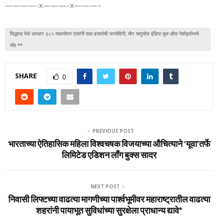
————-x———–x———–
सिद्धवड येथे उपधान ३८५ माळारोपण प्रसंगी सहा हजारांची जनमेदिनी; मौन चातुर्मास इंडिया बुक ऑफ रेकॉर्ड्समध्ये
नोंद **
SHARE
0
PREVIOUS POST
भारताच्या ऐतिहासिक महिला विश्वचषक विजयाच्या औचित्याने ‘यूवा’तर्फे
लिमिटेड एडिशन लाँग बुक्स सादर
NEXT POST
निवासी लिफ्टच्या वाढत्या मागणीच्या पार्श्वभूमीवर महाराष्ट्रातील वाढत्या
शहरांनी पायाभूत सुविधांच्या सुरक्षेला प्राधान्य द्यावे*