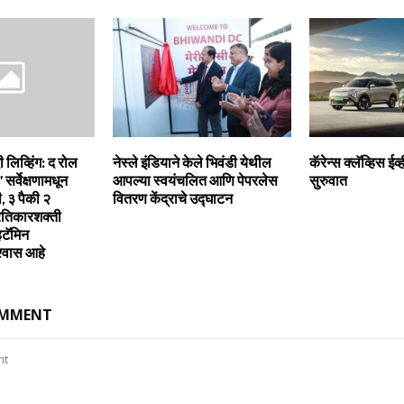
ी लिव्हिंग: द रोल
नेस्ले इंडियाने केले भिवंडी येथील
कॅरेन्‍स क्‍लॅव्हिस ईव
सर्वेक्षणामधून
आपल्या स्वयंचलित आणि पेपरलेस
सुरुवात
ी, ३ पैकी २
वितरण केंद्राचे उद्घाटन
्रतिकारशक्ती
िटॅमिन
श्‍वास आहे
OMMENT