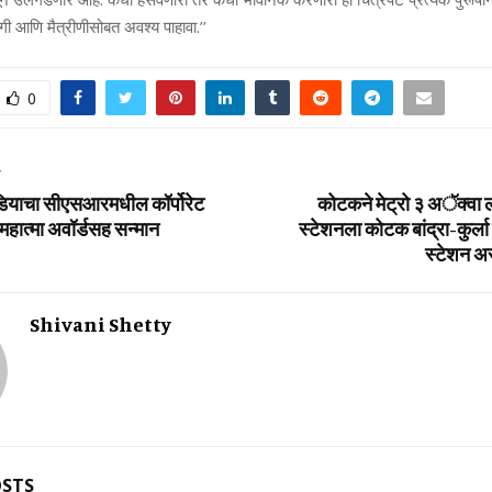
गी आणि मैत्रीणीसोबत अवश्य पाहावा.’’
0
T
ियाचा सीएसआरमधील कॉर्पोरेट
कोटकने मेट्रो ३ अॅक्‍वा ल
महात्‍मा अवॉर्डसह सन्‍मान
स्‍टेशनला कोटक बांद्रा-कुर्ला कॉम
स्‍टेशन अस
Shivani Shetty
OSTS