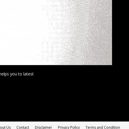
helps you to latest
out Us
Contact
Disclaimer
Privacy Policy
Terms and Condition