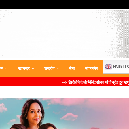
ENGLI
जन
महाराष्ट्र
राष्ट्रीय
लेख
संपादकीय
⇝ झिरोबीने केली मिलिंद सोमण यांची ब्रँड दूत म्हणून नियुक्ती शुद्