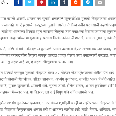
0
माळ म्हणजे अष्टमी. आजचा रंग गुलाबी असल्याने बहुप्रतीक्षित ‘गुलाबी’ चित्रपटाचा धमाक
टीला आला आहे. या टिझरमध्ये जयपूरच्या गुलाबी नगरीत तिघींच्या नवीन प्रवासाची कहाणी पा
प्ने, नाती या भावनांच्या विश्वात रंगून जाणाऱ्या स्त्रिया जेव्हा स्वतःच्या विश्वात जगायला सु
ातात, तेव्हा त्यांच्या आयुष्याचा हा प्रवास किती आनंददायी असतो, याचा अनुभव ‘गुलाबी’ द
 मराठे, अश्विनी भावे आणि मृणाल कुलकर्णी धमाल करताना दिसत असतानाच यात जयपूर नगरी
ेगवेगळ्या वयोगटातील स्त्रिया जयपूर शहरात एकत्र येऊन काय धमालमस्ती करतात, जयपू
 उलगडू पाहात आहे का, हे पाहाणं औत्सुक्याचे ठरणार आहे.
शन पिक्चर्स प्रस्तुत ‘गुलाबी’ चित्रपट येत्या २२ नोव्हेंबर रोजी प्रेक्षकांच्या भेटीला येत आह
्रपटाचे सोनाली शिवणीकर, शीतल शानभाग, अभ्यंग कुवळेकर, स्वप्नील भामरे निर्माते आहेत. 
 मराठे, मृणाल कुलकर्णी, अश्विनी भावे, सुहास जोशी, शैलेश दातार, अभ्यंग कुवळेकर आण
पाहायला मिळणार आहे. या चित्रपटाला साई पियुष यांचे संगीत लाभले आहे.
दर्शक अभ्यंग कुवळेकर म्हणतात, ‘’ अष्टमीच्या शुभदिनी आम्ही या स्त्रीप्रधान चित्रपटाचे टि
चित्रपट स्त्रिप्रधान असला तरी हा आजच्या स्त्रीचा आहे. नाती, विचार, अस्तित्व, स्वप्
ातून उलगडणार आहे. कधी हसवणारा तर कधी भावनिक करणारा हा चित्रपट प्रत्येक पुरूषा