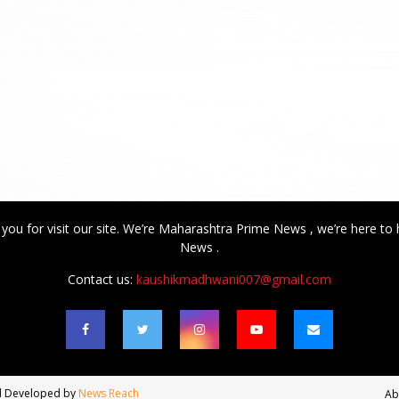
 you for visit our site. We’re Maharashtra Prime News , we’re here to 
News .
Contact us:
kaushikmadhwani007@gmail.com
nd Developed by
News Reach
Ab