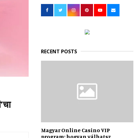
h
f
A
o
r
R
:
C
H
RECENT POSTS
ी’चा
Magyar Online Casino VIP
program: hogyan válhatsz