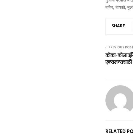
बहिण, बायको, मुल
SHARE
PREVIOUS POS
कोका-कोला इंड
एक्‍सलन्‍ससाठी 
RELATED P