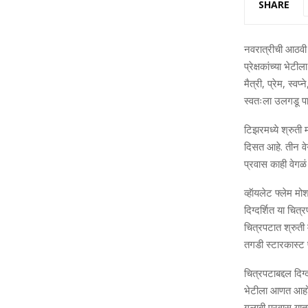
SHARE
नवरात्रीची आठवी 
प्रेक्षकांच्या भे
मैत्री, प्रेम, स्व
स्वतःला उलगडू पाह
टिझरमध्ये श्रुती
दिसत आहे. तीन व
प्रवास काही वेगळं
व्हॅायलेट फ्लेम मो
दिग्दर्शित या चित
चित्रपटात श्रुती
तगडी स्टारकास्ट 
चित्रपटाबद्दल दिग्
भेटीला आणत आहोत. 
गुलाबी प्रवास य