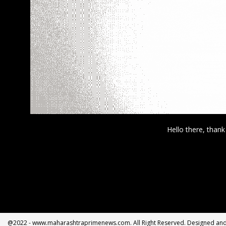
Hello there, thank
@2022 - www.maharashtraprimenews.com. All Right Reserved. Designed a