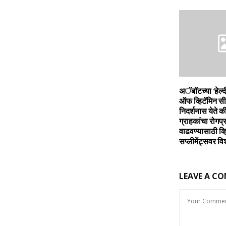
अॅबॉटच्‍या ‘हेल्‍द
ऑफ व्हिटॅमिन सी’ 
निदर्शनास येते क
ग्राहकांचा रोगप
वाढवण्‍यासाठी व्ह
सप्‍लीमेंट्सवर वि
LEAVE A C