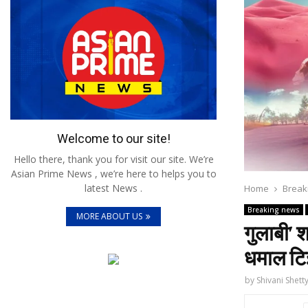
Welcome to our site!
Hello there, thank you for visit our site. We’re
Asian Prime News , we’re here to helps you to
latest News .
Home
Break
Breaking news
MORE ABOUT US
गुलाबी’ श
धमाल टिझ
by
Shivani Shett