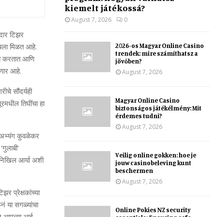
kiemelt játékossá?
August 7, 2026
0
ेदार टिझर
2026-os Magyar Online Casino
हायला मिळत आहे.
trendek: mire számíthatsz a
रुवात करतात आणि
jövőben?
ेणार आहे.
August 7, 2026
चे सौंदर्यही
Magyar Online Casino
रमधील तिघींचा हा
biztonságos játékélmény: Mit
érdemes tudni?
August 7, 2026
े. अभ्यंग कुवळेकर
‘गुलाबी’
Veilig online gokken: hoe je
ि निखिल आर्या अशी
jouw casinobeleving kunt
beschermen
August 7, 2026
झर प्रेक्षकांच्या
नं या सगळ्यांचा
Online Pokies NZ security
ने आपल्या आई,