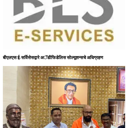
बीएलएस ई-सर्विसेसद्वारे अॅडीफिडेलिस सोल्‍यूशन्‍सचे अधिग्रहण