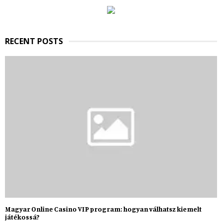
:
C
H
RECENT POSTS
Magyar Online Casino VIP program: hogyan válhatsz kiemelt
játékossá?