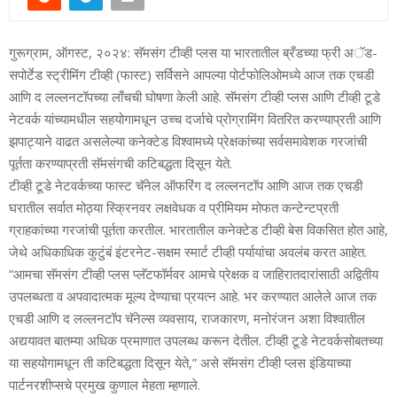
गुरूग्राम, ऑगस्‍ट, २०२४: सॅमसंग टीव्‍ही प्‍लस या भारतातील ब्रँडच्‍या फ्री अॅड-
सपोर्टेड स्‍ट्रीमिंग टीव्‍ही (फास्‍ट) सर्विसने आपल्‍या पोर्टफोलिओमध्‍ये आज तक एचडी
आणि द लल्‍लनटॉपच्‍या लाँचची घोषणा केली आहे. सॅमसंग टीव्‍ही प्‍लस आणि टीव्‍ही टूडे
नेटवर्क यांच्‍यामधील सहयोगामधून उच्‍च दर्जाचे प्रोग्रामिंग वितरित करण्‍याप्रती आणि
झपाट्याने वाढत असलेल्‍या कनेक्‍टेड विश्‍वामध्‍ये प्रेक्षकांच्‍या सर्वसमावेशक गरजांची
पूर्तता करण्‍याप्रती सॅमसंगची कटिबद्धता दिसून येते.
टीव्‍ही टूडे नेटवर्कच्‍या फास्‍ट चॅनेल ऑफरिंग द लल्‍लनटॉप आणि आज तक एचडी
घरातील सर्वात मोठ्या स्क्रिनवर लक्षवेधक व प्रीमियम मोफत कन्‍टेन्‍टप्रती
ग्राहकांच्‍या गरजांची पूर्तता करतील. भारतातील कनेक्‍टेड टीव्‍ही बेस विकसित होत आहे,
जेथे अधिकाधिक कुटुंबं इंटरनेट-सक्षम स्‍मार्ट टीव्‍ही पर्यायांचा अवलंब करत आहेत.
”आमचा सॅमसंग टीव्ही प्‍लस प्लॅटफॉर्मवर आमचे प्रेक्षक व जाहिरातदारांसाठी अद्वितीय
उपलब्‍धता व अपवादात्‍मक मूल्‍य देण्‍याचा प्रयत्‍न आहे. भर करण्‍यात आलेले आज तक
एचडी आणि द लल्‍लनटॉप चॅनेल्‍स व्‍यवसाय, राजकारण, मनोरंजन अशा विश्‍वातील
अद्ययावत बातम्‍या अधिक प्रमाणात उपलब्‍ध करून देतील. टीव्‍ही टूडे नेटवर्कसोबतच्‍या
या सहयोगामधून ती कटिबद्धता दिसून येते,” असे सॅमसंग टीव्‍ही प्‍लस इंडियाच्‍या
पार्टनरशीप्‍सचे प्रमुख कुणाल मेहता म्‍हणाले.