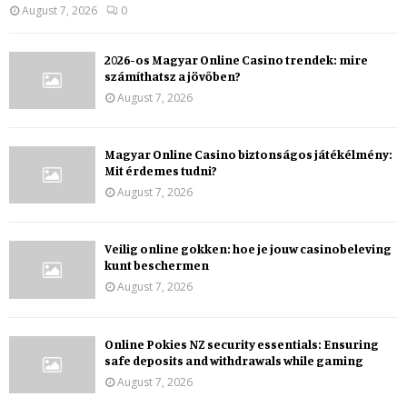
August 7, 2026
0
2026-os Magyar Online Casino trendek: mire
számíthatsz a jövőben?
August 7, 2026
Magyar Online Casino biztonságos játékélmény:
Mit érdemes tudni?
August 7, 2026
Veilig online gokken: hoe je jouw casinobeleving
kunt beschermen
August 7, 2026
Online Pokies NZ security essentials: Ensuring
safe deposits and withdrawals while gaming
August 7, 2026