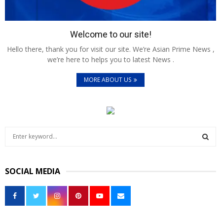
Welcome to our site!
Hello there, thank you for visit our site. We’re Asian Prime News ,
we’re here to helps you to latest News .
MORE ABOUT US
S
e
a
S
r
SOCIAL MEDIA
c
E
h
f
A
o
r
R