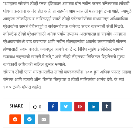
”आम्‍हाला सॅमसंग टीव्‍ही प्‍लस इंडियावर आमच्‍या दोन नवीन फास्‍ट चॅनेल्‍सच्‍या लाँचची
घोषणा करताना आनंद होत आहे. हा सहयोग आमच्‍यासाठी महत्त्वपूर्ण टप्‍पा आहे, ज्‍यामुळे
आम्‍हाला लोकप्रिय व नाविन्‍यपूर्ण स्‍मार्ट टीव्‍ही प्‍लॅटफॉर्म्‍सच्‍या माध्‍यमातून अधिकाधिक
प्रेक्षकांना आमचे वैविध्‍यपूर्ण व सर्वसमावेशक कनेक्‍ट सादर करण्‍याची संधी मिळते.
कनेक्‍टेड टीव्‍ही प्रेक्षकांसाठी अनेक पर्याय उपलब्‍ध असण्‍यासह हा सहयोग आम्‍हाला
प्रेक्षकवर्गामध्‍ये वाढ करण्‍यास आणि नवीन तंत्रज्ञानांचा अवलंब करणाऱ्यांशी संलग्‍न
होण्‍यासाठी सक्षम करतो, ज्‍यामधून आमचे कन्‍टेन्‍ट विविध व्‍युइंग इकोसिस्‍टम्‍समध्‍ये
उपलब्‍ध राहण्‍याची खात्री मिळते,” असे टीव्‍ही टीएनच्‍या डिजिटल बिझनेसचे मुख्‍य
कार्यकारी अधिकारी सलिल कुमार म्‍हणाले.
सॅमसंग टीव्‍ही प्‍लस भारतभरातील लाखो वापरकर्त्‍यांना १०० हून अधिक फास्‍ट लाइव्‍ह
चॅनेल्‍स आणि हजारो ऑन-डिमांड चित्रपट व टीव्‍ही मालिकांचा आनंद देते, जे सर्व
१०० टक्‍के मोफत आहेत.
SHARE
0