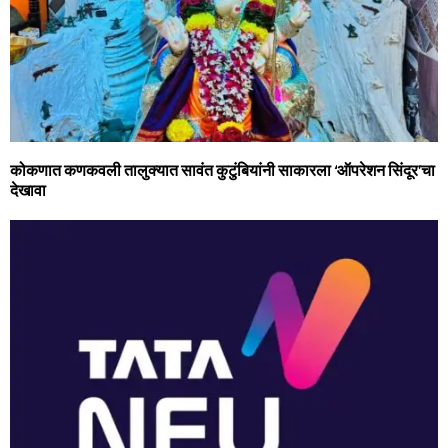
कोकणात कणकवली तालुक्यात सावंत कुटुंबियांनी साकारला ‘ऑपरेशन सिंदूर’चा
देखावा