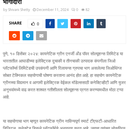
भागीदारी
by
Shivani Shetty
December 11, 2024
0
82
SHARE
0
पुणे, १० डिसेंबर २०२४: कायनेटिक ग्रीन एनर्जी अँड पॉवर सोल्‍यूशन्‍स लिमिटेड या
भारतातील आघाडीच्‍या इलेक्ट्रिक दुचाकी व तीनचाकी उत्‍पादक कंपनीला जिओ
प्‍लॅटफॉर्म्‍स लिमिटेडची उपकंपनी आणि रिलायन्‍स ग्रुपचा भाग असलेल्‍या जिओथिंग्‍ज
सोबत टेक्निकल सहयोगाची घोषणा करताना आनंद होत आहे. हा सहयोग कायनेटिक
ग्रीनच्‍या विद्यमान व आगामी इलेक्ट्रिक वेईकल मॉडेल्‍ससाठी कनेक्टिव्‍हीटी आणि युजर
अनुभवांमध्‍ये वाढ करत शाश्‍वत गतीशीलता सोल्‍यूशन्‍स प्रगत करण्‍यामधील मोठा टप्‍पा
आहे.
या सहयोगाचा भाग म्‍हणून कायनेटिक ग्रीन नाविन्‍यपूर्ण स्‍मार्ट टीएफटी-आधारित
डिजिटल, कनेक्‍टेड डिस्‍प्‍ले प्‍लॅटफॉर्मचे अनावरण करत आहे, ज्‍याचा त्‍यांच्‍या लोकप्रिय