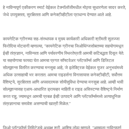
हे नाविन्‍यपूर्ण एकीकरण स्‍मार्ट वेईकल टेक्‍नॉलॉजीमधील मोठ्या सुधारणेला सादर करते,
जेथे उपयुक्‍तता, सुरक्षितता आणि कनेक्‍टीव्‍हीटीला प्राधान्‍य देण्‍यात आले आहे.
कायनेटिक ग्रीनच्‍या सह-संस्‍थापक व मुख्‍य कार्यकारी अधिकारी श्रीमती सुलज्‍जा
फिरोदिया मोटवानी म्‍हणाल्‍या, ”कायनेटिक ग्रीनचा जिओथिंग्‍जसोबतच्‍या सहयोगामधून
ईव्‍ही तंत्रज्ञान, नाविन्‍यता आणि पर्यावरणीय स्थिरतेप्रती आमची कटिबद्धता दिसून येते.
या सहयोगाचा फायदा घेत आमचा प्रगत सॉफ्टवेअर प्‍लॅटफॉर्म्‍स आणि डिजिटल
सोल्‍यूशन्‍स वितरित करण्‍याचा मनसुबा आहे, जे इलेक्ट्रिक वेईकल युजर अनुभवांमध्‍ये
अधिक उत्‍साहाची भर करतात. आमचा राइडर्सना विनासायास कनेक्‍टीव्‍हीटी, सर्वोत्तम
वैशिष्‍ट्ये, सुरक्षितता आणि अपवादात्‍मक सोयीसुविधा देण्‍याचा मनसुबा आहे. आम्‍ही भावी
सोल्‍यूशन्‍ससह एआय-आधारित ड्रायव्‍हर माहिती व राइड असिस्‍टण्‍स वैशिष्‍ट्ये निर्माण
करत राहू, ज्‍यामधून आमची प्रबळ ईव्‍ही उत्‍पादने आणि प्‍लॅटफॉर्म्‍समध्‍ये अत्‍याधुनिक
तंत्रज्ञानाचा समावेश असण्‍याची खात्री मिळेल.”
जिओ प्‍लॅटफॉर्म्‍स लिमिटेडचे अध्‍यक्ष श्री. आशिष लोढा म्‍हणाले, ”आम्‍हाला नाविन्‍यपूर्ण