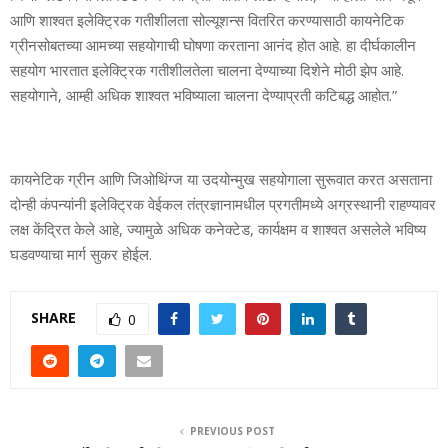
आणि शाश्‍वत इलेक्ट्रिक गतीशीलता सोल्‍यूशन्‍स वितरित करण्‍यासाठी कायनेटिक
ग्रीनसोबतच्‍या आमच्‍या सहयोगाची घोषणा करताना आनंद होत आहे. हा दीर्घकालीन
सहयोग भारतात इलेक्ट्रिक गतीशीलतेला चालना देण्‍याच्‍या दिशेने मोठी झेप आहे.
सहयोगाने, आम्‍ही अधिक शाश्‍वत भविष्‍याला चालना देण्‍याप्रती कटिबद्ध आहोत.”
कायनेटिक ग्रीन आणि जिओथिंग्‍ज या उदयोन्‍मुख सहयोगाला सुरूवात करत असताना
दोन्‍ही कंपन्‍यांनी इलेक्ट्रिक वेईकल तंत्रज्ञानामधील प्रगतीमध्‍ये अग्रस्‍थानी राहण्‍यावर
लक्ष केंद्रित केले आहे, ज्‍यामुळे अधिक कनेक्‍टेड, कार्यक्षम व शाश्‍वत असलेले भविष्‍य
घडवण्‍याचा मार्ग सुकर होईल.
SHARE
0
PREVIOUS POST