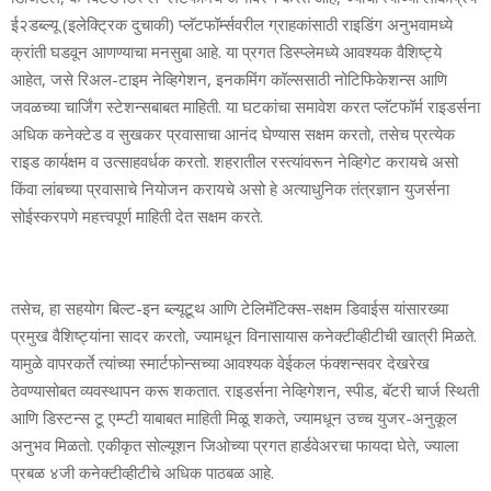
ई२डब्‍ल्‍यू (इलेक्ट्रिक दुचाकी) प्‍लॅटफॉर्म्‍सवरील ग्राहकांसाठी राइडिंग अनुभवामध्‍ये
क्रांती घडवून आणण्‍याचा मनसुबा आहे. या प्रगत डिस्‍प्‍लेमध्‍ये आवश्‍यक वैशिष्‍ट्ये
आहेत, जसे रिअल-टाइम नेव्हिगेशन, इनकमिंग कॉल्‍ससाठी नोटिफिकेशन्‍स आणि
जवळच्‍या चार्जिंग स्‍टेशन्‍सबाबत माहिती. या घटकांचा समावेश करत प्‍लॅटफॉर्म राइडर्सना
अधिक कनेक्‍टेड व सुखकर प्रवासाचा आनंद घेण्‍यास सक्षम करतो, तसेच प्रत्‍येक
राइड कार्यक्षम व उत्‍साहवर्धक करतो. शहरातील रस्‍त्‍यांवरून नेव्हिगेट करायचे असो
किंवा लांबच्‍या प्रवासाचे नियोजन करायचे असो हे अत्‍याधुनिक तंत्रज्ञान युजर्सना
सोईस्‍करपणे महत्त्वपूर्ण माहिती देत सक्षम करते.
तसेच, हा सहयोग बिल्‍ट-इन ब्‍ल्‍यूटूथ आणि टेलिमॅटिक्‍स-सक्षम डिवाईस यांसारख्‍या
प्रमुख वैशिष्‍ट्यांना सादर करतो, ज्‍यामधून विनासायास कनेक्‍टीव्‍हीटीची खात्री मिळते.
यामुळे वापरकर्ते त्‍यांच्‍या स्‍मार्टफोन्‍सच्‍या आवश्‍यक वेईकल फंक्‍शन्‍सवर देखरेख
ठेवण्‍यासोबत व्‍यवस्‍थापन करू शकतात. राइडर्सना नेव्हिगेशन, स्‍पीड, बॅटरी चार्ज स्थिती
आणि डिस्‍टन्‍स टू एम्‍प्‍टी याबाबत माहिती मिळू शकते, ज्‍यामधून उच्‍च युजर-अनुकूल
अनुभव मिळतो. एकीकृत सोल्‍यूशन जिओच्‍या प्रगत हार्डवेअरचा फायदा घेते, ज्‍याला
प्रबळ ४जी कनेक्‍टीव्‍हीटीचे अधिक पाठबळ आहे.