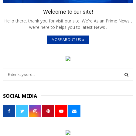
Welcome to our site!
Hello there, thank you for visit our site. We’re Asian Prime News ,
we’re here to helps you to latest News .
MORE ABOUT US
S
e
a
S
r
SOCIAL MEDIA
c
E
h
f
A
o
r
R
:
C