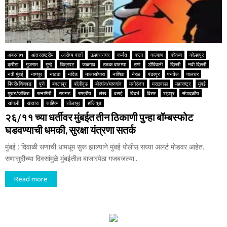
अंबरनाथ
आंतरराष्ट्रीय
आरोग्य वार्ता
उल्हासनगर
कर्जत
कला
कल्याण
कोकण
कोल्हापूर
क्रीडा
गुजरात
गुन्हे
चित्रपट
जळगाव
ठळक बातम्या
ठाणे
डोंबिवली
दिल्ली
नवी दिल्ली
नवी मुंबई
नागपूर
नाटक
नांदेड
नालासोपारा
नाशिक
नेरळ
पंढरपूर
पनवेल
पालघर
पिंपरी/चिंचवड
पुणे
बदलापूर
बॉलीवूड
बोरगांव/माणगांव
मनोरंजन
मराठवाडा
महाराष्ट्र
मुंबई
मुरुड/जंजिरा
रत्नागिरी
रायगड
राष्ट्रीय
लेख
वसई
विदर्भ
विरार
शहापूर
संपादकीय
सांगली
सातारा
साहित्य
सोलापूर
हॉलिवूड
२६/११ च्या धर्तीवर मुंबईत तीन ठिकाणी पुन्हा बॉम्बस्फोट
घडवण्याची धमकी, सुरक्षा यंत्रणा सतर्क
मुंबई : दिवाळी सणाची धामधूम सुरू झाल्याने मुंबई पोलीस सध्या अलर्ट मोडवर आहेत.
सणासुदीच्या दिवसांमुळे मुंबईतील बाजारपेठा गजबजल्या...
Read more