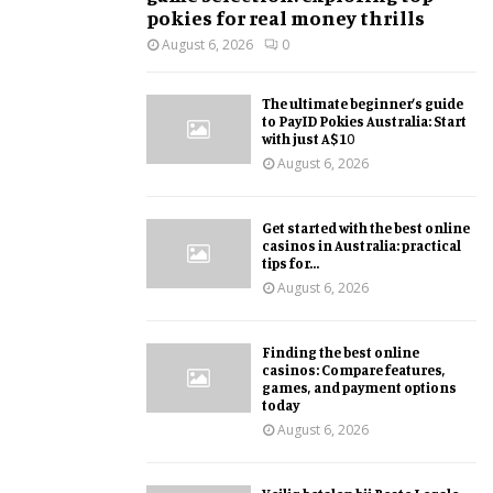
pokies for real money thrills
August 6, 2026
0
The ultimate beginner’s guide
to PayID Pokies Australia: Start
with just A$10
August 6, 2026
Get started with the best online
casinos in Australia: practical
tips for...
August 6, 2026
Finding the best online
casinos: Compare features,
games, and payment options
today
August 6, 2026