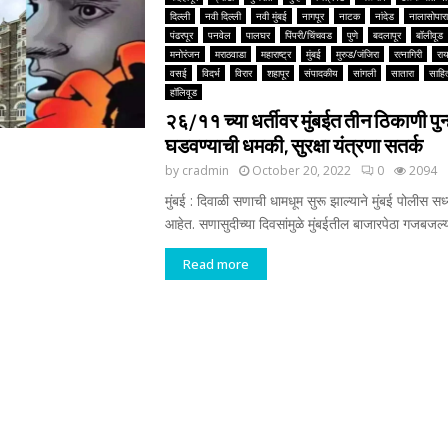
दिल्ली
नवी दिल्ली
नवी मुंबई
नागपूर
नाटक
नांदेड
नालासोपारा
पंढरपूर
पनवेल
पालघर
पिंपरी/चिंचवड
पुणे
बदलापूर
बॉलीवूड
मनोरंजन
मराठवाडा
महाराष्ट्र
मुंबई
मुरुड/जंजिरा
रत्नागिरी
रा
वसई
विदर्भ
विरार
शहापूर
संपादकीय
सांगली
सातारा
साहित
हॉलिवूड
२६/११ च्या धर्तीवर मुंबईत तीन ठिकाणी पुन्
घडवण्याची धमकी, सुरक्षा यंत्रणा सतर्क
by
cradmin
October 20, 2022
0
2094
मुंबई : दिवाळी सणाची धामधूम सुरू झाल्याने मुंबई पोलीस सध
आहेत. सणासुदीच्या दिवसांमुळे मुंबईतील बाजारपेठा गजबजल्या
Read more