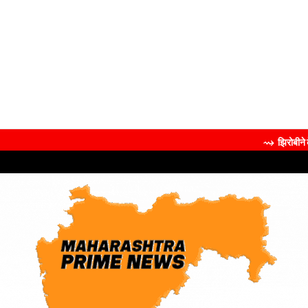
⇝ झिरोबीने केली मिलिंद 