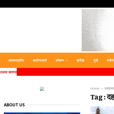
आंतरराष्ट्रीय
आरोग्य वार्ता
कोकण
क्रीडा
गुन्हे
मनोरं
ठळक बातम्या
Home
दहशतवाद
Tag : द
ABOUT US