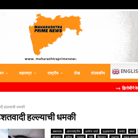
ENGLI
जन
महाराष्ट्र
राष्ट्रीय
लेख
संपादकीय
⇝ झिरोबीने केली मिलिंद स
ी हल्ल्याची धमकी
हशतवादी हल्ल्याची धमकी
अंबरनाथ
आंतरराष्ट्रीय
आरोग्य वार्ता
उल्हासनगर
कर्जत
कला
कोल्हापूर
क्रीडा
गुजरात
गुन्हे
चित्रपट
जळगाव
ठळक बातम्या